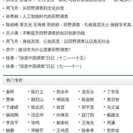
周飞舟：从田野调查到文化自觉
孙秀林：人工智能时代的田野调查
陈柏峰 章文光 豆海锋 邢婷婷：田野
吕小康：不断提升田野调查的知识创新功能
周飞舟：身临其境、心知其意：以田野调查认识真实社会
房宁：政治学为什么需要田野调查?
徐勇：“深度中国调查”日记（十二——十五）
徐勇：“深度中国调查”日记（七——十一）
热门专栏
秦晖
陈行之
郑永年
龙应台
丁学良
曹林
鄢烈山
傅国涌
陈嘉映
黄宗智
于建嵘
陈志武
徐贲
郭宇宽
马立诚
杨祖陶
沈志华
向继东
赵汀阳
戴建业
李昌平
张鸣
杨奎松
王海光
周濂
杨鹏
邓晓芒
王缉思
陈奉孝
郭世佑