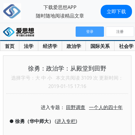
下载爱思想APP
立即下载
随时随地阅读精品文章
登录
注册
首页
法学
经济学
政治学
国际关系
社会学
徐勇：政治学：从殿堂到田野
选择字号：
大
中
小
本文共阅读 3109 次 更新时间：
2019-01-15 17:16
进入专题：
田野调查
一个人的四十年
●
徐勇（华中师大）
(
进入专栏
)