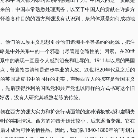
政府和中国人都为条约体系的创建出了力。中国人的这一贡献是
起来的，中国非常熟悉处理夷务，以至于中国人的贡献在许多方
、怀着各种目的的西方列强没有认识到，条约体系是如何成功地
点。他们的民族主义思想引导他们追溯不平等条约的起源，把注
略是中外关系中的一个邪恶（尽管是创造性的）因素。在20世
系中的表现一直是令人感到沮丧和耻辱的。1911年以后的民国
点，普遍指责清朝是进步事业的大敌。20世纪20年代及之后的
写的英国蓝皮书中的同样的史实，声称西方人的掠夺是帝国主义
为，先后获得胜利的国民党和共产党也以同样的方式书写这个旧
好话，没有人研究其成熟老练的传统。
清朝在西方的强大实力和扩张行动面前的这种消极被动和虚弱失
纪中叶的实际情况。西方的冲击开始比较小，后来逐渐变强。它在
后才成为可怜的牺牲品。因此，我们队1840-1880年的“再划分