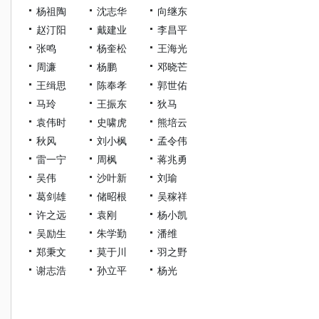
杨祖陶
沈志华
向继东
赵汀阳
戴建业
李昌平
张鸣
杨奎松
王海光
周濂
杨鹏
邓晓芒
王缉思
陈奉孝
郭世佑
马玲
王振东
狄马
袁伟时
史啸虎
熊培云
秋风
刘小枫
孟令伟
雷一宁
周枫
蒋兆勇
吴伟
沙叶新
刘瑜
葛剑雄
储昭根
吴稼祥
许之远
袁刚
杨小凯
吴励生
朱学勤
潘维
郑秉文
莫于川
羽之野
谢志浩
孙立平
杨光