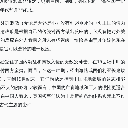
后改良派和革命派对历史的曲解。例如，外国化的上海在20世纪
十年代却并非如此。
的外部刺激（无论是大还是小）没有引起垂死的中央王国的强力
为清政府是根据自己的传统对西方做出反应的；它没有把对外关
它的反应在外人看莱之所以有些迟缓，恰恰是由于其传统体系在
是它可以选择的唯一反应。
经受住了国内动乱和夷敌入侵的无数次冲击。在19世纪中叶的
应付西方蛮夷。而且，在这一时期，经由海路或西伯利亚长途跋
多，直到19世纪末，它们尚缺乏控制中国陆地疆域的意志和能
规模不大的侵略相比较而言，中国的广袤地域和巨大的惯性更适合
，在中国人看来，英国领事们认为非常新的条约体系实际上不过
古代主题的变种。