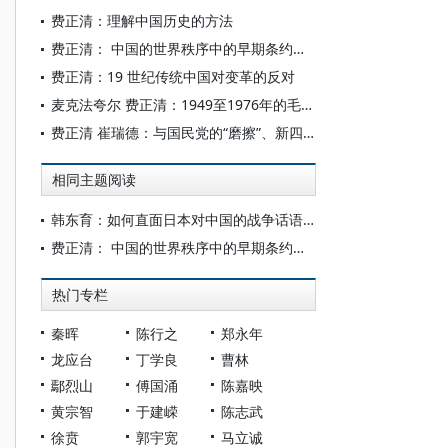
费正清：理解中国历史的方法
费正清： 中国的世界秩序中的早期条约体系
费正清：19 世纪传统中国对变革的反对
麦克法夸尔 费正清：1949至1976年的毛泽东思想
费正清 崔瑞德：与国民党的“磨擦”、新四军事变
相同主题阅读
韩东育：如何直面日本对中国的战争话语体系
费正清： 中国的世界秩序中的早期条约体系
热门专栏
秦晖
陈行之
郑永年
龙应台
丁学良
曹林
鄢烈山
傅国涌
陈嘉映
黄宗智
于建嵘
陈志武
徐贲
郭宇宽
马立诚