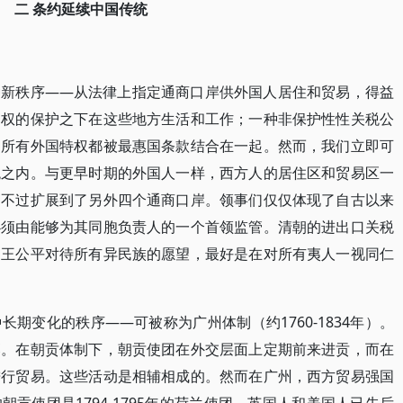
二 条约延续中国传统
种新秩序——从法律上指定通商口岸供外国人居住和贸易，得益
判权的保护之下在这些地方生活和工作；一种非保护性性关税公
的所有外国特权都被最惠国条款结合在一起。然而，我们立即可
统之内。与更早时期的外国人一样，西方人的居住区和贸易区一
只不过扩展到了另外四个通商口岸。领事们仅仅体现了自古以来
必须由能够为其同胞负责人的一个首领监管。清朝的进出口关税
帝王公平对待所有异民族的愿望，最好是在对所有夷人一视同仁
期变化的秩序——可被称为广州体制（约1760-1834年）。
落。在朝贡体制下，朝贡使团在外交层面上定期前来进贡，而在
进行贸易。这些活动是相辅相成的。然而在广州，西方贸易强国