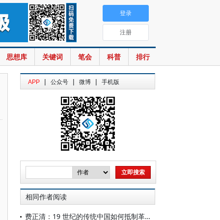
登录
注册
思想库
关键词
笔会
科普
排行
|
|
|
APP
公众号
微博
手机版
相同作者阅读
费正清：19 世纪的传统中国如何抵制革新？