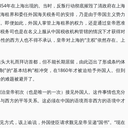
1854年在上海出现的。当时，反叛行动彻底摧毁了清政府在上海
上海租界和委任外国海关税务司的安排，乃是由于帝国主义势力
面。即便如此，外国人掌管上海租界的权力，还是通过皇帝恩准
国税务司也是在名义上服从中国税收机构管辖的情况下才获得对
性的西方人也不得不承认，皇帝对上海的“主权”依然存在。上
行磕头大礼而拜访首都，但不能长期居留，由此迈出了形成条约体
”的“基本结构”相冲突，在1860年才被迫给予外国人。但到
帝的难题被避开了。
的同治皇帝初次（也是唯一的一次）接见外国人。这件事情也充分
了与西方的平等关系。这必须在中国的语境而非西方的语境中才
了觐见方式，该上谕说，外国使臣请求觐见皇帝呈递“国书”。“现在