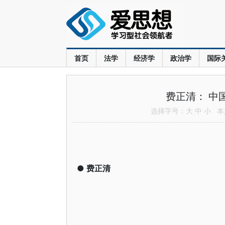
首页
法学
经济学
政治学
国际
费正清： 中
选择字号：
大
中
小
本文
●
费正清