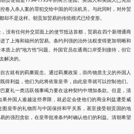
贡使团是1794-1795年的荷兰使团。英国人和美国人已先后
指控卷入杀人案的罪犯交给中国的司法机关。与此同时，对外贸
都却不是这样。朝贡加贸易的传统模式已经变形。
阶段，没有任何外交层面上的使节抵达首都，贸易在四个新增通商
促进了上海和福州的贸易。条约列强的治外法权变得更加明晰和
本质上的“地方性”问题。外国官员在通商口岸受到接待，但它
去解决的。
了自古就有的羁縻观念。通过羁縻政策，崇尚物质主义的外国人
的既得利益，他们为此将依靠皇帝，由此皇帝就可以控制他们。
；巴夏礼一类活跃领事竭力要在这种契约中增加条款。但是，清
如果外国人逾越这些界限，就必定会使他们的商业利益遭受威
贪图皇帝的礼物而与中国保持和平关系，甚至接受朝贡国的地
贸易的强烈贪欲，在皇帝批准条约时确认他们的利益。清朝希望