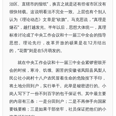
治区、直辖市的报纸”，换言之就是还有些省市区没有
很快转载。这说明看法不完全一致。上层也有个别人
认为《理论动态》文章是“砍旗”。马克思说，“真理是
燧石”，越打越发光。半年以后，思想大体统一，真理
标准讨论成了中央工作会议和十一届三中全会的指导
思想。理论先行，改革开放的硕果是在12月结出
的，“花蕾”则是在5月萌发的。
就在中央工作会议和十一届三中全会紧锣密鼓开
会的时候，寒冷、饥饿、困苦的安徽省凤阳县凤梨人
民公社小岗村十八户农民冒着生命的危险按下手印，
将土地分田到户，实行单干。此举是秘密进行的。小
岗人写下了一份不到百字的包干保证书。其中最主要
的内容有三条：一是分田到户；二是不再伸手向国家
要钱要粮；三是如果干部坐牢，社员保证把他们的小