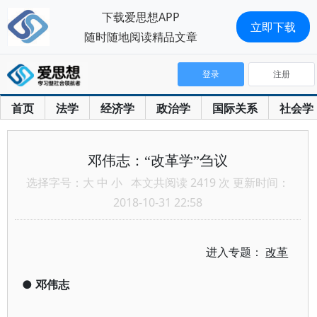
下载爱思想APP
立即下载
随时随地阅读精品文章
登录
注册
首页
法学
经济学
政治学
国际关系
社会学
邓伟志：“改革学”刍议
选择字号：
大
中
小
本文共阅读 2419 次 更新时间：
2018-10-31 22:58
进入专题：
改革
●
邓伟志