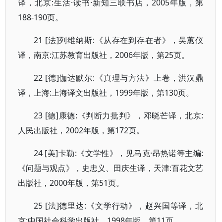
译，北京:生活·读书·新知三联书店，2005年版，第
188-190页。
21 [法]列维纳斯:《从存在到存在者》，吴蕙仪
译，南京:江苏教育出版社，2006年版，第25页。
22 [德]伽达默尔:《真理与方法》上卷，洪汉鼎
译，上海:上海译文出版社，1999年版，第130页。
23 [德]康德:《判断力批判》，邓晓芒译，北京:
人民出版社，2002年版，第172页。
24 [美]卡勒:《文学性》，见马克·昂热诺等主编:
《问题与观点》，史忠义、田庆生译，天津:百花文艺
出版社，2000年版，第51页。
25 [法]德里达:《文学行动》，赵兴国等译，北
京:中国社会科学出版社，1998年版，第11页。