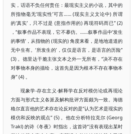
实，话语不负任何责任：最现实主义的小说，其中的
所指物毫无‘现实性’可言…… (现实主义文论中) 所谓
的‘真实’，只不过是 (意指作用的) 再现符码而已” (2)
，“叙事作品不表现，它不摹仿。……叙事作品中‘发生
的事情’，从指物的 (现实的) 角度来看，是地地道道的
无中生有。‘所发生的’，仅仅是语言，是语言的历险”
(3) 。德里达干脆主张文本之外一无所有，“决不存在
对事物本身的描绘，这首先是因为根本不存在事物本
身” (4) 。
现象学-存在主义-解释学在反对模仿论或再现论
方面与形式主义各派及解构批评方面颇为一致。海德
格尔直言他的艺术存在论反对的是“认为艺术是现实的
模仿和反映的观点” (5) 。他在分析特拉克尔 (Georg
Trakl) 的诗《冬夜》时指出，这首诗“没有表现出某时