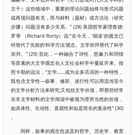
主干）这些领域中，重要的理论问题始终与形式问题
或再现问题有关，而与材料（题材）或方法论（研究
步骤）问题没有多少关系。” (28) 美国哲学家理查德·
罗蒂 （Richard Rorty）说:“在今天，‘细读’的观念已
经替代了先前的‘科学方法’观念。文学崇拜替代了科学
崇拜。” (29) 至此，一种融合了诗性、想象力和同情
等质素的大文学观念在人文社会科学中蔓延开来。按
照卡勒的说法，“文学……成为众多话语的一种特性，
既包含文学性—叙事、修辞、述行性可以用流传至今
的文学分析方法来研究;又包括文学价值，即那些经常
在非文学材料的文学阅读中被视为理所当然的价值，
如具体性、生动性、直观性和似是而非的复杂性” (30)
。
同样，叙事的观念也波及到哲学、历史学、教育