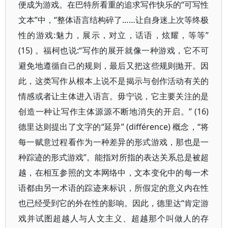
便成为游戏。在巴特所看重的追求写作快乐的“可写性
文本”中，“整体语言结构碎了……让自身迷上次等终极
性的游戏:魅力，展示，对立，话语，炫耀，等等”
(15) 。福柯也说:“写作的展开就像一种游戏，它不可
避免地遵循自己的规则，最后又把这些规则抛开。因
此，这类写作从根本上说不是揭示与创作活动有关的
情感或者让主体进入语言。毋宁说，它主要关注的是
创造一种让写作主体源源不断地消失的开启。” (16)
德里达则提出了文字的“延异” (différence) 概念，“将
每一赋意过程看作为一种差异的形式游戏，那也是一
种踪迹的形式游戏”。能指对所指的表达关系总是被超
越，在相互参照的文本网络中，文本变化中的每一术
语都由另一术语的踪迹来标识，所假定的意义内在性
也已经受到它的外在性的影响。因此，德里达“肯定游
戏并试图超越人与人文主义、超越那个叫做人的存