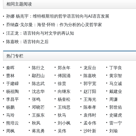
相同主题阅读
孙娜 杨兆宇：维特根斯坦的哲学语言转向与AI语言发展
乔纳森·戈尔曼：海登·怀特：作为分析的心灵哲学家
汪正龙：语言转向与对文学的再认知
陈嘉映：语言转向之后
热门专栏
秦晖
陈行之
郑永年
龙应台
丁学良
曹林
鄢烈山
傅国涌
陈嘉映
黄宗智
于建嵘
陈志武
徐贲
郭宇宽
马立诚
杨祖陶
沈志华
向继东
赵汀阳
戴建业
李昌平
张鸣
杨奎松
王海光
周濂
杨鹏
邓晓芒
王缉思
陈奉孝
郭世佑
马玲
王振东
狄马
袁伟时
史啸虎
熊培云
秋风
刘小枫
孟令伟
雷一宁
周枫
蒋兆勇
吴伟
沙叶新
刘瑜