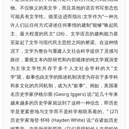
物。不仅狭义的美文学，而且其他的语言书写形态也
可能具有文学性。德里达进而指出:文学作为“一种允
许人们以任何方式讲述任何事情的建制”能够“唤起民
主、最大程度的民主” (26) 。文学语言的建构能力甚
至架起了文学与现代民主思想之间的桥梁。在这种情
况下，文学为整合与重建人文社会科学提供了灵感与
路径，重视文本内部研究和内部规律的纯文学观演变
为主张文学性共存于多个人文社会学科的大“文
学”观，叙事也由文学的陈述机制演变为存在于多学科
和多文化的共同机制，成为大“叙事”。例如，美国著
名历史学家伊格尔斯 (Georg lggers) 说:“近几十年来
越来越多的历史学家就达到了这样一种信念，即历史
学是更紧密地与文学而不是科学相联系着的。” (27)
历史学家海登·怀特 (Hayden White) 说:“在诸如历史
编纂学、文学批评和哲学（它们是现时代人文学科的