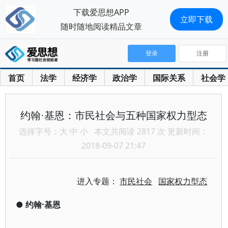
下载爱思想APP
立即下载
随时随地阅读精品文章
登录
注册
首页
法学
经济学
政治学
国际关系
社会学
约翰·基恩：市民社会与五种国家权力型态
选择字号：
大
中
小
本文共阅读 2817 次 更新时间：
2018-09-07 21:47
进入专题：
市民社会
国家权力型态
●
约翰·基恩