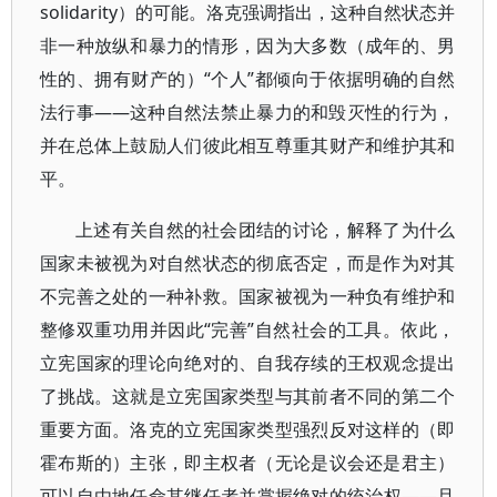
solidarity）的可能。洛克强调指出，这种自然状态并
非一种放纵和暴力的情形，因为大多数（成年的、男
性的、拥有财产的）“个人”都倾向于依据明确的自然
法行事——这种自然法禁止暴力的和毁灭性的行为，
并在总体上鼓励人们彼此相互尊重其财产和维护其和
平。
上述有关自然的社会团结的讨论，解释了为什么
国家未被视为对自然状态的彻底否定，而是作为对其
不完善之处的一种补救。国家被视为一种负有维护和
整修双重功用并因此“完善”自然社会的工具。依此，
立宪国家的理论向绝对的、自我存续的王权观念提出
了挑战。这就是立宪国家类型与其前者不同的第二个
重要方面。洛克的立宪国家类型强烈反对这样的（即
霍布斯的）主张，即主权者（无论是议会还是君主）
可以自由地任命其继任者并掌握绝对的统治权——且