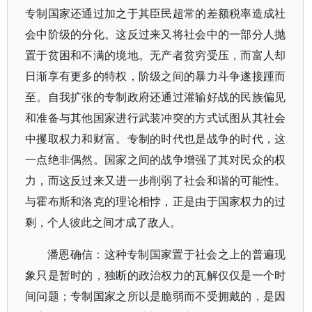
专制国家还通过加之于其臣民超常的差额税率造成社
会中阶级的分化。这反过来又将社会中的一部分人抛
置于贫困和不满的境地。无产者贫穷受压，而富人却
日渐享有更多的特权，阶级之间的暴力斗争遂接踵而
至。自我扩张的专制政府还通过灌输好战的民族偏见
和准备与其他国家进行武装冲突的方式试图从其社会
中攫取权力和财富。专制的时代也是战争的时代，这
一点绝非偶然。国家之间的战争增强了其对民众的权
力，而这反过来又进一步削弱了社会和谐的可能性。
与霍布斯和洛克的理论相悖，正是由于国家权力的过
剩，个人彼此之间才成了敌人。
潘恩确信：这种专制国家置于社会之上的普遍现
象只是暂时的，独断的政治权力的瓦解仅仅是一个时
间问题；专制国家之所以是脆弱而不受拥戴的，是因