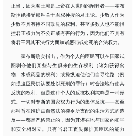
正当，因为君王就是上帝在人世间的阐释者——霍布
斯拒绝接受那种关于君权神授的君王论。少数人作为
少数不具有持不同政见的权利。甚至多数人也不能指
控君王权力为不公正或有害的行为，因为他们不具有
将君王因其不法行为而加诸惩罚或处死的合法权力。
霍布斯确实指出，作为个人的臣民可以在国家试
图剥夺他们某些与生俱来的生存权利（诸如获得食
物、水或药品的权利）或操纵迫使他们自寻绝路（例
如强迫臣民供认要处以死刑的罪行）时合法地行使其
反抗的权利。但是这种个人的反抗权利纯粹是一种形
式。一切对专断的国家权力行为的集体反抗——甚至
那种旨在维护由自然法的律令所支配的生活方式的造
反——都是严格禁止的，因为其潜在地与国家的和平
和安全相对立。只有当君王丧失保护其臣民的能力