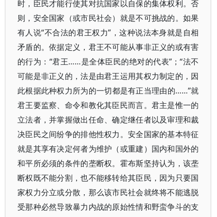
时，臣民才能行使其对抗国家以自保的集体权利。否
则，安全国家（或市民社会）就是不可挑战的。如果
有人说“不合法的君王权力”，这种说法本身就是自相
矛盾的。依据定义，君王不可能从事非正义的或有害
的行为：“君王……是全体臣民的绝对的代表”；“法不
可能是非正义的，法是由君王运用其权力制定的，因
此根据此种权力所为的一切都是有正当理由的……”就
君王要监察、命令和教化其臣民而言。君主是惟一的
立法者，并掌握做出任命、确定继任者以及审理和裁
决臣民之间纷争的排他性权力。安全国家的基本特征
就是其享有决定何者为维护（或重建）国内和国外的
和平所必须的条件的垄断权。霍布斯坚持认为，该垄
断权既不能分割，也不能移转给其臣民，因为只要国
家权力分立或分散，那么该市民社会就终将不能逃脱
受那种必然导致暴力内战的原始性情和野蛮争斗的支