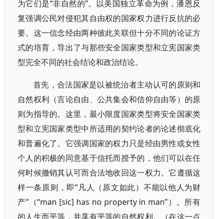
为它们是“非自然的”。以美国独立革命为例，潘恩反
复强调公民对侵犯其自由权的国家权力进行反抗的必
要。这一信念经由两种彼此关联但十分不同的论证方
式的培育，导出了与那些安全国家类型和立宪国家类
型完全不同的社会结论和政治结论。
首先，合法国家是以被统治者主动认可的原则和
自然权利（言论自由、公共集会和信仰自由等）的原
则为指导的。这里，最小限度国家类型将安全国家类
型和立宪国家类型中所适用的契约论者的论述彻底化
和普遍化了。它强调国家的权力只是经由男性或女性
个人的积极的同意基于信托而授予的，他们可以在任
何时候撤销其认可而合法地收回这一权力。它遵循这
样一条原则，即“凡人（原文如此）不能以他人为财
产”（“man [sic] has no property in man”）。所有
的人生而平等，并享有平等的自然权利。（在这一点