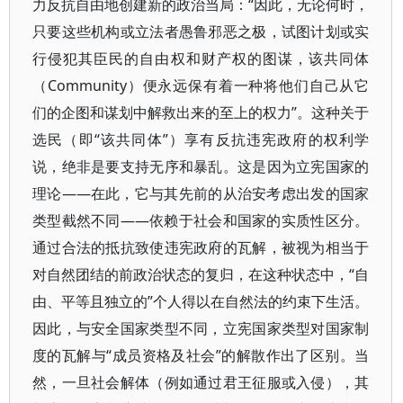
力反抗自由地创建新的政治当局：“因此，无论何时，
只要这些机构或立法者愚鲁邪恶之极，试图计划或实
行侵犯其臣民的自由权和财产权的图谋，该共同体
（Community）便永远保有着一种将他们自己从它
们的企图和谋划中解救出来的至上的权力”。这种关于
选民（即“该共同体”）享有反抗违宪政府的权利学
说，绝非是要支持无序和暴乱。这是因为立宪国家的
理论——在此，它与其先前的从治安考虑出发的国家
类型截然不同——依赖于社会和国家的实质性区分。
通过合法的抵抗致使违宪政府的瓦解，被视为相当于
对自然团结的前政治状态的复归，在这种状态中，“自
由、平等且独立的”个人得以在自然法的约束下生活。
因此，与安全国家类型不同，立宪国家类型对国家制
度的瓦解与“成员资格及社会”的解散作出了区别。当
然，一旦社会解体（例如通过君王征服或入侵），其