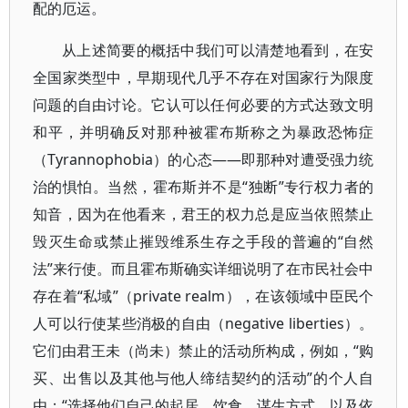
配的厄运。
从上述简要的概括中我们可以清楚地看到，在安
全国家类型中，早期现代几乎不存在对国家行为限度
问题的自由讨论。它认可以任何必要的方式达致文明
和平，并明确反对那种被霍布斯称之为暴政恐怖症
（Tyrannophobia）的心态——即那种对遭受强力统
治的惧怕。当然，霍布斯并不是“独断”专行权力者的
知音，因为在他看来，君王的权力总是应当依照禁止
毁灭生命或禁止摧毁维系生存之手段的普遍的“自然
法”来行使。而且霍布斯确实详细说明了在市民社会中
存在着“私域”（private realm），在该领域中臣民个
人可以行使某些消极的自由（negative liberties）。
它们由君王未（尚未）禁止的活动所构成，例如，“购
买、出售以及其他与他人缔结契约的活动”的个人自
由；“选择他们自己的起居、饮食、谋生方式，以及依