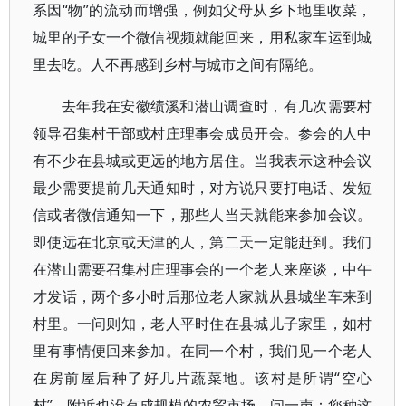
系因“物”的流动而增强，例如父母从乡下地里收菜，
城里的子女一个微信视频就能回来，用私家车运到城
里去吃。人不再感到乡村与城市之间有隔绝。
去年我在安徽绩溪和潜山调查时，有几次需要村
领导召集村干部或村庄理事会成员开会。参会的人中
有不少在县城或更远的地方居住。当我表示这种会议
最少需要提前几天通知时，对方说只要打电话、发短
信或者微信通知一下，那些人当天就能来参加会议。
即使远在北京或天津的人，第二天一定能赶到。我们
在潜山需要召集村庄理事会的一个老人来座谈，中午
才发话，两个多小时后那位老人家就从县城坐车来到
村里。一问则知，老人平时住在县城儿子家里，如村
里有事情便回来参加。在同一个村，我们见一个老人
在房前屋后种了好几片蔬菜地。该村是所谓“空心
村”，附近也没有成规模的农贸市场。问一声：您种这