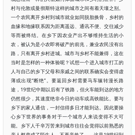
村与伦敦或曼彻斯特这样的城市之间有着天壤之别。
一个农民离开乡村到城市就业如同脱胎换骨，乡村的
血缘和地缘联系因为距离遥远、通讯不便、交往减少
等而被终结。在乡下因农业产出不够维持生活的小
农，被认为是小农即将破产的前兆，兼业农民没有出
路，只有离开乡村进城。城市与乡村不能兼得，这在
当时是怎样的一种体验呢？试想一个进入城市打工的
人与自己的乡下父母和亲戚之间的联系确实会变得虚
薄或出现“断绝”。要返回乡村需要马车辗转漫长路
途，19世纪中期以后有了铁路，但火车能到达的地方
仍然很少，其速度绝非今日的动车或高铁能比。要与
乡下的家人通信，一封信得多日才能到达。因此要操
心乡下世界的事务对于一个城市人来说变得不大可
能。乡下人千辛万苦来到城市往往会觉得以前熟悉的
亲人都变成了陌生人，不再亲热了——这是19世纪到