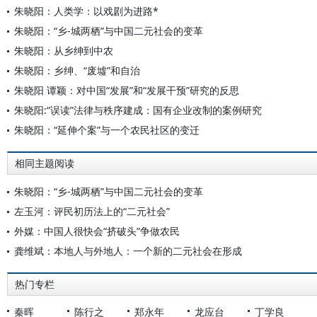
朱晓阳：人类学：以戏剧为进路*
朱晓阳：“乡-城两栖”与中国二元社会的变革
朱晓阳：从乡绅到中农
朱晓阳：乡绅、“废墟”和自治
朱晓阳 谭颖：对中国“发展”和“发展干预”研究的反思
朱晓阳:“误读”法律与秩序建成：国有企业改制的案例研究
朱晓阳：“延伸个案”与一个农民社区的变迁
相同主题阅读
朱晓阳：“乡-城两栖”与中国二元社会的变革
左玉河：评民初历法上的“二元社会”
外媒：中国人很快会“挤破头”争做农民
龚维斌：本地人与外地人：一个新的二元社会在形成
热门专栏
秦晖
陈行之
郑永年
龙应台
丁学良