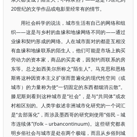
20世纪的文学作品或电影里经常有的情节。
用社会科学的说法，城市生活有自己的网络和组
织——这是与乡村的血缘和地缘网络不同的——通过
业缘和契约形成的网络。人在城市面对的都是互相没
有血缘和地缘联系的陌生人，他们可能是市场上购买
劳动力的资本家，商品的买卖者，因契约而联系的房
东等。总之如西美尔所称之“陌生人”。马克思和恩格
斯将这种因资本主义扩张而普遍化的现代性空间（或
城市）的力量称为使“一切固定的东西都烟消云散”。
滕尼斯则看到这种城市是“社会”，是与“共同体”或农
村相区别的。人类学叙述非洲城市化研究的一个词汇
是“去部落化”，而涉及墨西哥的研究则使用“俗民－城
市连续体”(folk－urbancontinuum)。这些研究都表
明乡俗社会与城市是处在两个极端，而且从乡俗到城