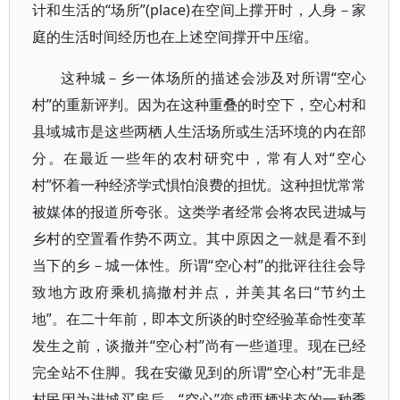
计和生活的“场所”(place)在空间上撑开时，人身－家
庭的生活时间经历也在上述空间撑开中压缩。
这种城－乡一体场所的描述会涉及对所谓“空心
村”的重新评判。因为在这种重叠的时空下，空心村和
县域城市是这些两栖人生活场所或生活环境的内在部
分。在最近一些年的农村研究中，常有人对“空心
村”怀着一种经济学式惧怕浪费的担忧。这种担忧常常
被媒体的报道所夸张。这类学者经常会将农民进城与
乡村的空置看作势不两立。其中原因之一就是看不到
当下的乡－城一体性。所谓“空心村”的批评往往会导
致地方政府乘机搞撤村并点，并美其名曰“节约土
地”。在二十年前，即本文所谈的时空经验革命性变革
发生之前，谈撤并“空心村”尚有一些道理。现在已经
完全站不住脚。我在安徽见到的所谓“空心村”无非是
村民因为进城买房后，“空心”变成两栖状态的一种季