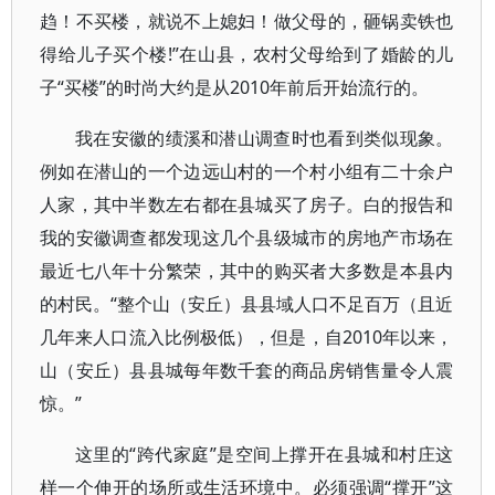
趋！不买楼，就说不上媳妇！做父母的，砸锅卖铁也
得给儿子买个楼!”在山县，农村父母给到了婚龄的儿
子“买楼”的时尚大约是从2010年前后开始流行的。
我在安徽的绩溪和潜山调查时也看到类似现象。
例如在潜山的一个边远山村的一个村小组有二十余户
人家，其中半数左右都在县城买了房子。白的报告和
我的安徽调查都发现这几个县级城市的房地产市场在
最近七八年十分繁荣，其中的购买者大多数是本县内
的村民。“整个山（安丘）县县域人口不足百万（且近
几年来人口流入比例极低），但是，自2010年以来，
山（安丘）县县城每年数千套的商品房销售量令人震
惊。”
这里的“跨代家庭”是空间上撑开在县城和村庄这
样一个伸开的场所或生活环境中。必须强调“撑开”这