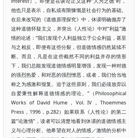
interest）。即便是在谈论正义这种“人为之德”时，
他也只是表示，自私或有限慷慨是社会行为的基础。
在后来改写的《道德原理探究》中，休谟明确抛弃了
这种道德怀疑主义，并突出《人性论》中对“利益”激
情的论述：“我们发现个人利益独立于公众利益，甚至
与之相反，即便有这些分裂，但道德情感仍然延续不
断。而且，凡是在这些截然不同的利益并存的情形
下，我们总能发现道德情感明显增强，发现一种对德
的强烈热爱，和对恶的强烈憎恶，或者，我们恰当地
称之为感激和报复。迫于这些原则，我们必须放弃以
自爱秉性解释道德情感的理论。”（Philosophical
Works of David Hume，Vol. IV，Thoemmes
Press，1996，p.282）如果联系《人性论》的第二
篇“论激情”，读者可以清楚地看到休谟的道德情感主
义与心理分析。他希望在对人的情感／激情的分析中