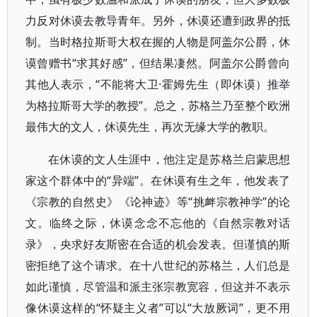
力反对休谟去教导青年。另外，休谟还遭到政界的抵
制。当时格拉斯哥大权在握的人物是阿盖尔公爵，休
谟曾赠书“求其好感”，但结果凄然。阿盖尔公爵曾向
其他人表示，“不能将大卫·霍姆先生（即休谟）推举
为格拉斯哥大学的教授”。总之，苏格兰乃至整个欧洲
最伟大的文人，休谟先生，再次无缘大学的教职。
在休谟的文人生涯中，他注定是苏格兰启蒙思想
家这个群体中的“异端”。在休谟有生之年，他发表了
《宗教的自然史》《论神迹》等“挑衅宗教神学”的论
文。临终之际，休谟念念不忘他的《自然宗教对话
录》，央求好友斯密在合适的机会发表。但谨慎的斯
密拒绝了这个请求。在十八世纪的苏格兰，人们总是
如此谨慎，尽管温和派主张宗教宽容，但这并不表示
像休谟这样的“怀疑主义者”可以“大放厥词”，更不用