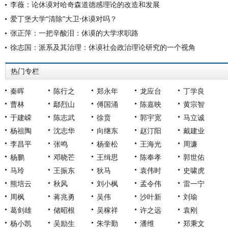
李薇：论休谟对哈奇森道德感理论的改造和发展
爱丁堡大学“清除”大卫·休谟对吗？
张正萍：一把辛酸泪：休谟的大学求职路
徐志国：派系及其治理：休谟社会政治理论研究的一个视角
热门专栏
秦晖
陈行之
郑永年
龙应台
丁学良
曹林
鄢烈山
傅国涌
陈嘉映
黄宗智
于建嵘
陈志武
徐贲
郭宇宽
马立诚
杨祖陶
沈志华
向继东
赵汀阳
戴建业
李昌平
张鸣
杨奎松
王海光
周濂
杨鹏
邓晓芒
王缉思
陈奉孝
郭世佑
马玲
王振东
狄马
袁伟时
史啸虎
熊培云
秋风
刘小枫
孟令伟
雷一宁
周枫
蒋兆勇
吴伟
沙叶新
刘瑜
葛剑雄
储昭根
吴稼祥
许之远
袁刚
杨小凯
吴励生
朱学勤
潘维
郑秉文