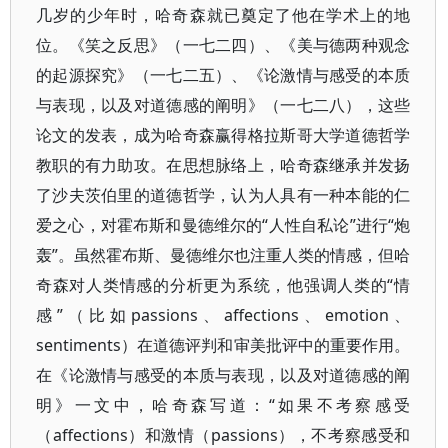
几岁的少年时，哈奇森就已奠定了他在学术上的地
位。《笑之反思》（一七二四）、《美与德两种观念
的起源探究》（一七二五）、《论激情与感受的本质
与表现，以及对道德感的阐明》（一七二八），这些
论文的发表，成为哈奇森赢得格拉斯哥大学道德哲学
教职的有力助攻。在思想脉络上，哈奇森继承并发扬
了沙夫茨伯里的道德哲学，认为人具有一种本能的仁
爱之心，对霍布斯和曼德维尔的“人性自私论”进行“炮
轰”。虽然霍布斯、曼德维尔也注重人类的情感，但哈
奇森对人类情感的分析更为系统，他强调人类的“情
感”（比如passions、affections、emotion、
sentiments）在道德评判和审美批评中的重要作用。
在《论激情与感受的本质与表现，以及对道德感的阐
明》一文中，哈奇森写道：“如果不考察感受
（affections）和激情（passions），不考察感受和