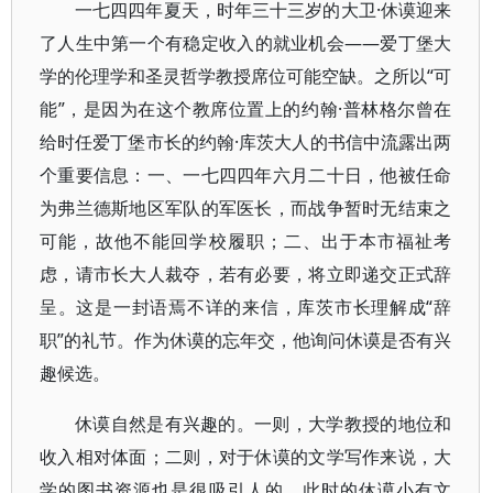
一七四四年夏天，时年三十三岁的大卫·休谟迎来
了人生中第一个有稳定收入的就业机会——爱丁堡大
学的伦理学和圣灵哲学教授席位可能空缺。之所以“可
能”，是因为在这个教席位置上的约翰·普林格尔曾在
给时任爱丁堡市长的约翰·库茨大人的书信中流露出两
个重要信息：一、一七四四年六月二十日，他被任命
为弗兰德斯地区军队的军医长，而战争暂时无结束之
可能，故他不能回学校履职；二、出于本市福祉考
虑，请市长大人裁夺，若有必要，将立即递交正式辞
呈。这是一封语焉不详的来信，库茨市长理解成“辞
职”的礼节。作为休谟的忘年交，他询问休谟是否有兴
趣候选。
休谟自然是有兴趣的。一则，大学教授的地位和
收入相对体面；二则，对于休谟的文学写作来说，大
学的图书资源也是很吸引人的。此时的休谟小有文