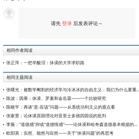
请先
登录
后发表评论～
评论
相同作者阅读
张正萍：一把辛酸泪：休谟的大学求职路
相同主题阅读
张曙光：被数学阉割的经济学与冷冰冰的自由主义：我们为
陈波：因果：休谟、罗素和金岳霖——一个比较研究
陈晓平：再谈“是-应该”问题——从系统功利主义的观点看
张家昱：论休谟原因理论对亚里士多德四因说的批判
李薇：“道德感”抑或“道德情感”——论休谟和哈奇森道德基本根据的分野
欧阳英：实然、能然与应然——关于“休谟问题”的再思考