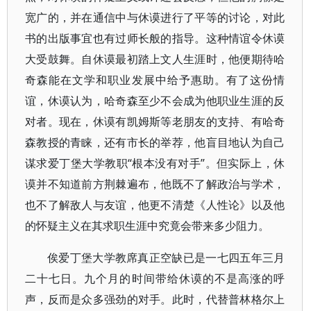
宽广的，并在通信中与休谟进行了平等的讨论，对此
书的出版事宜也有过师长般的指导。这种情谊令休谟
大受鼓舞。自休谟最初踏上文人生涯时，他便期待哈
奇森能在文学和职业发展中给予惠助。有了这份情
谊，休谟认为，哈奇森至少不会成为他职业生涯的反
对者。现在，休谟有凯姆斯等老朋友的支持、有哈奇
森教授的青睐，还有市长的举荐，他盲目地认为自己
谋求爱丁堡大学教职“根本没有对手”。但实际上，休
谟并不知道前方荆棘遍布，他既不了解政治与学术，
也不了解敌人与友谊，他更不清楚《人性论》以及他
的怀疑主义在其求职生涯中究竟会带来多少阻力。
俟爱丁堡大学教席真正空缺已是一七四五年三月
二十七日。九个月的时间带给休谟的不是高涨的呼
声，反而是众多强劲的对手。此时，代替普林格尔上