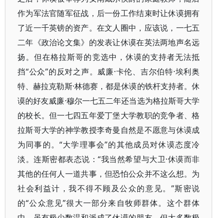
作为军法官随军征战，后一份工作结束时让休谟拥有
了近一千英镑的资产。在文人圈中，应该说，一七五
二年《政治论文集》的发表让休谟在英法两地声名远
扬。但在格拉斯哥的竞选中，休谟的支持者无法抵
挡“公众”的反对之声。威廉·卡伦、吉尔伯特·埃利奥
特、赫拉克勒斯·林德赛，都是休谟的铁杆支持者。休
谟的好友威廉·穆尔一七五二年还当选为格拉斯哥大学
的校长。但一七四五年爱丁堡大学教职的竞争者、格
拉斯哥大学的神学教授李奇曼自然是不愿意与休谟成
为同事的。“大学理事会”的其他成员对休谟态度冷
淡。连斯密都表态说：“我当然希望与大卫·休谟而非
其他的任何人一道共事，但恐怕公众并不这么想。为
社会利益计，我不得不顾及公众的意见。”斯密说
的“公众意见”很大一部分来自牧师群体。这个群体
中，虽有极少数温和派成了休谟的朋友，但大多数极