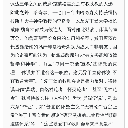
课达三年之久的威廉·克莱格霍恩是有权执教的人选。
除此之外，哈奇森、一七四三年由哈奇森支持获得格
拉斯哥大学神学教授的李奇曼，以及爱丁堡大学校长
威廉·魏肖特都成为候选人。面对如此劲敌，休谟苦恼
万分。他曾寄望于哈奇森的友谊和举荐，然而库茨市
长透露给他的风声却是哈奇森实为敌人而非朋友，因
为哈奇森可能认为，执掌该教席的人“有义务调和道德
哲学和神学”，而且“每周一都要‘宣教’基督教的真
理”，休谟并不适合这一职位。这无异于宣称休谟“不
宜教育青年”。而爱丁堡的牧师会更是极力反对，将休
谟当作“异端、自然神论者、怀疑论者”，甚至“无神论
者”。魏肖特校长将《人性论》斥为“异端学说”，列出
六条“罪证”，如“普遍的怀疑主义”“无神论”“否定上
帝”“关于上帝创世的谬论”“否定灵魂的非物质性”“颠覆
道德体系”等，而这些被爱丁堡牧师会拿来肆意发挥。