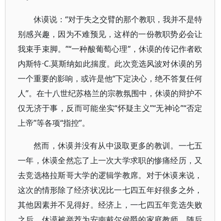
休谟说：“对于失之交臂的那个教职，我并不是特
别感兴趣，因为不难预见，这样的一份教职势必会让
我束手束脚。”“一种酸葡萄心理”，休谟的传记作者欧
内斯特·C.莫斯纳如此揣度。此次竞选风波对休谟的另
一个重要的影响，或许是他“下定决心，绝不答复任何
人”。在十八世纪苏格兰的宗教氛围中，休谟的辩护不
仅无济于事，反而可能坐实“怀疑主义”“无神论”“否定
上帝”等各项“指控”。
然而，休谟并没有从中汲取更多的教训。一七五
一年，休谟全然忘了上一次大学求职的惨痛经历，又
去竞选格拉斯哥大学的逻辑学教席。对于休谟来说，
这次的情形除了经济状况比一七四五年好很多之外，
其他因素并不见得好。经济上，一七四五年竞选失败
之后，休谟被举荐为安南戴尔侯爵的家庭教师，随后