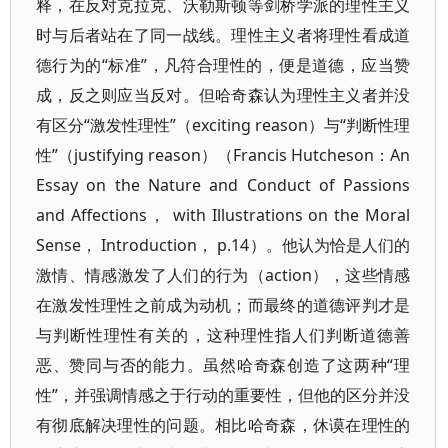
释，在反对克拉克、沃勒斯顿等剑桥学派的理性主义
时与后者站在了同一战线。理性主义者将理性看成道
德行为的“标准”，凡符合理性的，便是道德，应当赞
成，反之则应当反对。但哈奇森认为理性主义者并没
有区分“激发性理性”（exciting reason）与“判断性理
性”（justifying reason）（Francis Hutcheson：An
Essay on the Nature and Conduct of Passions
and Affections， with Illustrations on the Moral
Sense， Introduction， p.14）。他认为恰是人们的
激情、情感激发了人们的行为（action），这些情感
在激发性理性之前成为动机；而最终的道德评判才是
与判断性理性有关的，这种理性指人们判断道德善
恶、赞同与否的能力。虽然哈奇森创造了这两种“理
性”，并强调情感之于行动的重要性，但他的区分并没
有彻底解决理性的问题。相比哈奇森，休谟在理性的