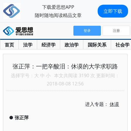
下载爱思想APP
立即下载
随时随地阅读精品文章
登录
注册
首页
法学
经济学
政治学
国际关系
社会学
张正萍：一把辛酸泪：休谟的大学求职路
选择字号：
大
中
小
本文共阅读 3190 次 更新时间：
2018-08-08 12:56
进入专题：
休谟
●
张正萍