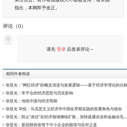
指出，本网即予改正。
评论（0）
请先
登录
后发表评论～
评论
相同作者阅读
张亚光：“网红经济”的概念演进与发展逻辑——基于经济学理论的分
张亚光：常平仓的经济思想与历史影响
张亚光：传统中国与经济周期
张亚光 毕悦：马克思主义经济学中国化早期实践的双重角色与使命
张亚光：防止“炎症”在经济领域继续扩散，加快疏通农业和金融业毛细血管
张亚光：新冠肺炎疫情下中小企业的困境与应对之道