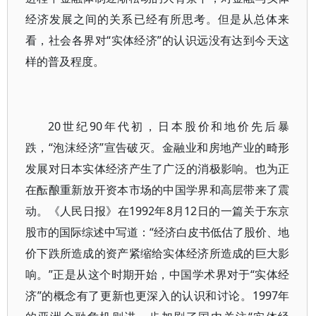
经济发展之间的关系已经有所思考。但是从总体来
看，社会各界对“实体经济”的认识远没有达到今天这
样的普及程度。
20世纪90年代初，日本股价和地价先后暴
跌，“泡沫经济”宣告破灭。金融业和房地产业的畸形
发展对日本实体经济产生了广泛的消极影响。也为正
在酝酿重新放开资本市场的中国学界和高层带来了震
动。《人民日报》在1992年8月12日的一篇关于东京
股市的国际综述中写道：“经济白皮书低估了股价、地
价下跌所造成的资产紧缩给实体经济所造成的巨大影
响。”正是从这个时期开始，中国学术界对于“实体经
济”的概念有了更新也更深入的认识和讨论。1997年