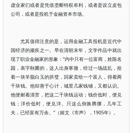
虚业家们或者是凭借垄断特权牟利，或者是设立皮包
公司，或者是投机于金融资本市场。
尤其值得注意的是，运用金融工具投机是近代中
国经济的顽疾之一。早在清朝末年，文学作品中就出
现了职业金融家的形象：“内中只有一位富商，姓陈名
园，表字秋圃的，这人出身寒微，经过一场战乱，拾
着一块羊脂白玉的拱璧，回家卖给一个富人，得着两
千块钱。他却善于心计，城里几家钱铺，又都认识。
他便耐着清苦，把这二千块钱运动；钱价低时，便兑
钱；洋价低时，便兑洋。只这么倒换腾挪，几年工
夫，已经富有万余。”（姬文《市声》，1905年）。