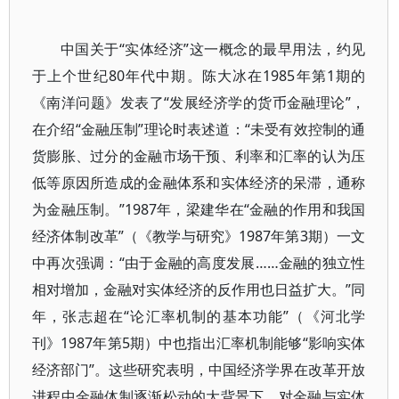
中国关于“实体经济”这一概念的最早用法，约见
于上个世纪80年代中期。陈大冰在1985年第1期的
《南洋问题》发表了“发展经济学的货币金融理论”，
在介绍“金融压制”理论时表述道：“未受有效控制的通
货膨胀、过分的金融市场干预、利率和汇率的认为压
低等原因所造成的金融体系和实体经济的呆滞，通称
为金融压制。”1987年，梁建华在“金融的作用和我国
经济体制改革”（《教学与研究》1987年第3期）一文
中再次强调：“由于金融的高度发展……金融的独立性
相对增加，金融对实体经济的反作用也日益扩大。”同
年，张志超在“论汇率机制的基本功能”（《河北学
刊》1987年第5期）中也指出汇率机制能够“影响实体
经济部门”。这些研究表明，中国经济学界在改革开放
进程中金融体制逐渐松动的大背景下，对金融与实体