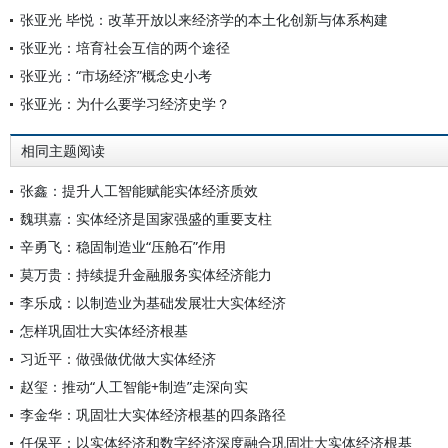
张亚光 毕悦：改革开放以来经济学的本土化创新与体系构建
张亚光：培育社会互信的两个途径
张亚光：“市场经济”概念史小考
张亚光：为什么要学习经济史学？
相同主题阅读
张鑫：提升人工智能赋能实体经济质效
魏琪嘉：实体经济是国家强盛的重要支柱
辛勇飞：稳固制造业“压舱石”作用
莫万贵：持续提升金融服务实体经济能力
李乐成：以制造业为基础发展壮大实体经济
怎样巩固壮大实体经济根基
习近平：做强做优做大实体经济
赵玺：推动“人工智能+制造”走深向实
李金华：巩固壮大实体经济根基的四条路径
任保平：以实体经济和数字经济深度融合巩固壮大实体经济根基