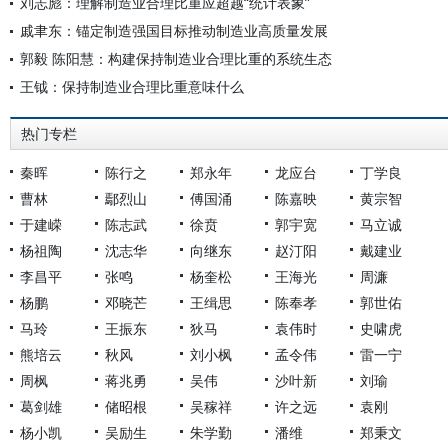
刘志彪：理解制造业合理比重应超越“统计表象”
戚聿东：锚定制造强国目标推动制造业高质量发展
郭毅 陈阳慧：构建保持制造业合理比重的系统生态
王钺：保持制造业合理比重意味什么
热门专栏
秦晖
陈行之
郑永年
龙应台
丁学良
曹林
鄢烈山
傅国涌
陈嘉映
黄宗智
于建嵘
陈志武
徐贲
郭宇宽
马立诚
杨祖陶
沈志华
向继东
赵汀阳
戴建业
李昌平
张鸣
杨奎松
王海光
周濂
杨鹏
邓晓芒
王缉思
陈奉孝
郭世佑
马玲
王振东
狄马
袁伟时
史啸虎
熊培云
秋风
刘小枫
孟令伟
雷一宁
周枫
蒋兆勇
吴伟
沙叶新
刘瑜
葛剑雄
储昭根
吴稼祥
许之远
袁刚
杨小凯
吴励生
朱学勤
潘维
郑秉文