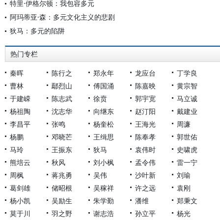
特里·伊格尔顿：我包容多元
阿玛蒂亚·森：多元文化主义的悲剧
狄马：多元的陷阱
热门专栏
秦晖
陈行之
郑永年
龙应台
丁学良
曹林
鄢烈山
傅国涌
陈嘉映
黄宗智
于建嵘
陈志武
徐贲
郭宇宽
马立诚
杨祖陶
沈志华
向继东
赵汀阳
戴建业
李昌平
张鸣
杨奎松
王海光
周濂
杨鹏
邓晓芒
王缉思
陈奉孝
郭世佑
马玲
王振东
狄马
袁伟时
史啸虎
熊培云
秋风
刘小枫
孟令伟
雷一宁
周枫
蒋兆勇
吴伟
沙叶新
刘瑜
葛剑雄
储昭根
吴稼祥
许之远
袁刚
杨小凯
吴励生
朱学勤
潘维
郑秉文
莫于川
羽之野
谢志浩
孙立平
杨光