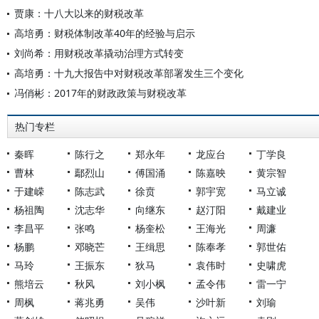
贾康：十八大以来的财税改革
高培勇：财税体制改革40年的经验与启示
刘尚希：用财税改革撬动治理方式转变
高培勇：十九大报告中对财税改革部署发生三个变化
冯俏彬：2017年的财政政策与财税改革
热门专栏
秦晖
陈行之
郑永年
龙应台
丁学良
曹林
鄢烈山
傅国涌
陈嘉映
黄宗智
于建嵘
陈志武
徐贲
郭宇宽
马立诚
杨祖陶
沈志华
向继东
赵汀阳
戴建业
李昌平
张鸣
杨奎松
王海光
周濂
杨鹏
邓晓芒
王缉思
陈奉孝
郭世佑
马玲
王振东
狄马
袁伟时
史啸虎
熊培云
秋风
刘小枫
孟令伟
雷一宁
周枫
蒋兆勇
吴伟
沙叶新
刘瑜