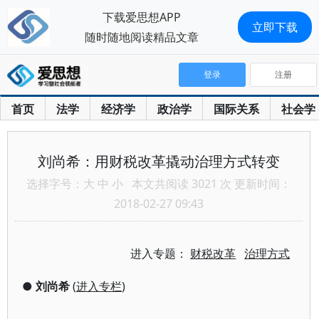
下载爱思想APP
立即下载
随时随地阅读精品文章
登录
注册
首页
法学
经济学
政治学
国际关系
社会学
刘尚希：用财税改革撬动治理方式转变
选择字号：
大
中
小
本文共阅读 3021 次 更新时间：
2018-02-27 09:43
进入专题：
财税改革
治理方式
●
刘尚希
(
进入专栏
)