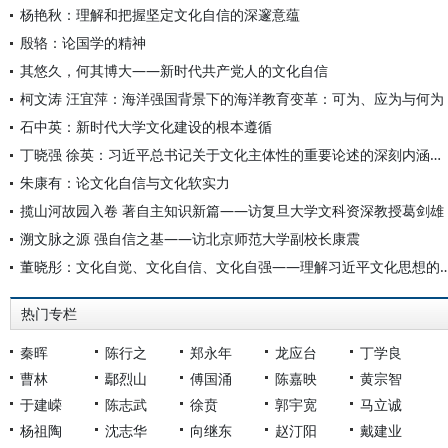
杨艳秋：理解和把握坚定文化自信的深邃意蕴
殷辂：论国学的精神
其悠久，何其博大——新时代共产党人的文化自信
柯文涛 汪宜萍：海洋强国背景下的海洋教育变革：可为、应为与何为
石中英：新时代大学文化建设的根本遵循
丁晓强 徐英：习近平总书记关于文化主体性的重要论述的深刻内涵与原创性贡献
朱康有：论文化自信与文化软实力
揽山河故园入卷 著自主知识新篇——访复旦大学文科资深教授葛剑雄
溯文脉之源 强自信之基——访北京师范大学副校长康震
董晓彤：文化自觉、文化自信、文化自强——理解习近
热门专栏
秦晖
陈行之
郑永年
龙应台
丁学良
曹林
鄢烈山
傅国涌
陈嘉映
黄宗智
于建嵘
陈志武
徐贲
郭宇宽
马立诚
杨祖陶
沈志华
向继东
赵汀阳
戴建业