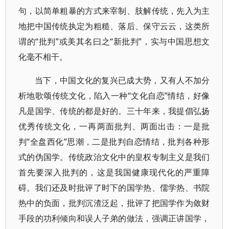
句，以简单粗暴的方式来宰制、肢解传统，先入为主
地把中国传统执定为粗糙、落后、保守云云，这类所
谓的“批判”或美其名曰之“新批判”，实与中国思想文
化毫不相干。
当下，中国文化的复兴已成大势，又有人不加分
析地歌颂传统文化，陷入一种“文化自恋”情结，好像
凡是国学、传统的都是好的。三十年来，我提倡弘扬
优秀传统文化，一再两面批判、两面出击：一是批
判“全盘西化”思潮，二是批判自恋情结，批判各种形
式的伪国学。传统政治文化中的皇权专制主义是我们
首先要深入批判的，这是我国健康现代化的严重障
碍。我们还及时批评了时下的国学热、儒学热、书院
热中的负面，批判沉渣泛起，批评了把国学作为敛财
手段的功利倾向和误人子弟的做法，强调正讲国学，