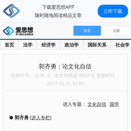
下载爱思想APP
立即下载
随时随地阅读精品文章
登录
注册
首页
法学
经济学
政治学
国际关系
社会学
郭齐勇：论文化自信
选择字号：
大
中
小
本文共阅读 4354 次 更新时间：
2017-12-25 12:43
进入专题：
文化自信
国学
●
郭齐勇
(
进入专栏
)