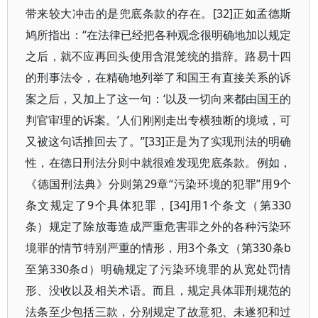
带来较大冲击的是兜底条款的存在。[32]正如孟德斯
鸠所指出：“在法律已经把各种观念很明确地加以规定
之后，就不应再回头使用含混笼统的措辞。路易十四
的刑事法令，在精确地列举了和国王有直接关系的诉
案之后，又加上了这一句：‘以及一切向来都由国王的
判官审理的诉案。’人们刚刚走出专横独断的境域，可
又被这句话推回去了。”[33]正是为了实现刑法的明确
性，在德日刑法分则中就很难发现兜底条款。例如，
《德国刑法典》分则第29章“污染环境的犯罪”用9个
条文规定了9个具体犯罪，[34]用1个条文（第330
条）规定了除放毒造成严重危害罪之外的各种污染环
境罪的情节特别严重的情形，用3个条文（第330条b
至第330条d）明确规定了污染环境罪的从宽处罚情
形、没收以及相关术语。而且，规定具体罪刑规范的
法条至少包括三款，分别规定了故意犯、未遂犯和过