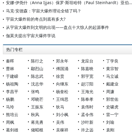
安娜·伊尧什（Anna Ijjas）保罗·斯坦哈特（Paul Steinhardt）亚伯拉罕·勒布（Abraham Loeb）：宇宙大爆炸不曾发生过？
马克·安德森：宇宙大爆炸理论全错了吗？
宇宙大爆炸前的奇点到底有多大?
从宇宙大爆炸到文明的出现——盘点十大惊人的起源事件
伽莫夫提出宇宙大爆炸学说
热门专栏
秦晖
陈行之
郑永年
龙应台
丁学良
曹林
鄢烈山
傅国涌
陈嘉映
黄宗智
于建嵘
陈志武
徐贲
郭宇宽
马立诚
杨祖陶
沈志华
向继东
赵汀阳
戴建业
李昌平
张鸣
杨奎松
王海光
周濂
杨鹏
邓晓芒
王缉思
陈奉孝
郭世佑
马玲
王振东
狄马
袁伟时
史啸虎
熊培云
秋风
刘小枫
孟令伟
雷一宁
周枫
蒋兆勇
吴伟
沙叶新
刘瑜
葛剑雄
储昭根
吴稼祥
许之远
袁刚