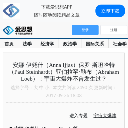
下载爱思想APP
立即下载
随时随地阅读精品文章
登录
注册
首页
法学
经济学
政治学
国际关系
社会学
安娜·伊尧什（Anna Ijjas）保罗·斯坦哈特
（Paul Steinhardt）亚伯拉罕·勒布（Abraham
Loeb）：宇宙大爆炸不曾发生过？
选择字号：
大
中
小
本文共阅读 2490 次 更新时间：
2017-09-26 18:08
进入专题：
宇宙大爆炸