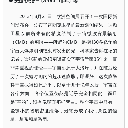
●
安娜·伊尧什（Anna
Ijjas）等
2013年3月21日，欧洲空间局召开了一次国际新
闻发布会，公布了普朗克卫星的最新观测结果。这颗
卫星以前所未有的精度绘制了宇宙微波背景辐射
（CMB）的图谱——所谓的CMB，是指130多亿年前
宇宙大爆炸刚刚结束时发出的光。科学家告诉在场的
记者，这张新的CMB图谱证实了宇宙学家35年来一直
非常重视的理论——宇宙起源于大爆炸，并在随后经
历了一次短时间内的超加速膨胀，即暴胀。这次膨胀
将宇宙抹得如此之平，以至于几十亿年以后，宇宙在
各个方向、各个位置仍然是近乎完全相同的，而且
是“平的”，没有像球面那样弯曲。整个宇宙中只有一
些微小的物质密度涨落，最终形成了我们周围的恒
星、星系和星系团。