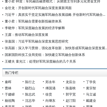
董小君 钟震：军民融合融资模式： 从财政主导到多元化资金支持
金壮龙：开创新时代军民融合深度发展新局面
习近平：真抓实干坚定实施军民融合发展战略 开创新时代军民融合深度发展新局面
董小君：军民融合需要创新投融资体系
李晓华：军民深度融合发展的经济学解释
王露：推动军民融合深度发展
张嘉国：习近平军民融合深度发展思想研究
张高丽：深入学习贯彻，强化改革创新，加快形成军民
国家国防科技工业局党组：加快建立军民融合创新体系
王楗夫 童光江：处理好军民深度融合的几个关系
热门专栏
秦晖
陈行之
郑永年
龙应台
丁学良
曹林
鄢烈山
傅国涌
陈嘉映
黄宗智
于建嵘
陈志武
徐贲
郭宇宽
马立诚
杨祖陶
沈志华
向继东
赵汀阳
戴建业
李昌平
张鸣
杨奎松
王海光
周濂