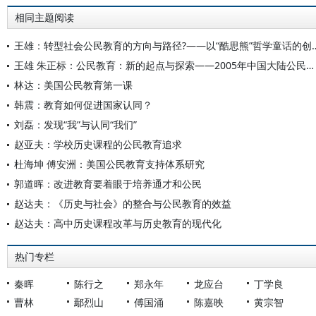
相同主题阅读
王雄：转型社会公民教育的方向与路径?——
王雄 朱正标：公民教育：新的起点与探索——2005年中国大陆公民教育现状概述
林达：美国公民教育第一课
韩震：教育如何促进国家认同？
刘磊：发现“我”与认同“我们”
赵亚夫：学校历史课程的公民教育追求
杜海坤 傅安洲：美国公民教育支持体系研究
郭道晖：改进教育要着眼于培养通才和公民
赵达夫：《历史与社会》的整合与公民教育的效益
赵达夫：高中历史课程改革与历史教育的现代化
热门专栏
秦晖
陈行之
郑永年
龙应台
丁学良
曹林
鄢烈山
傅国涌
陈嘉映
黄宗智