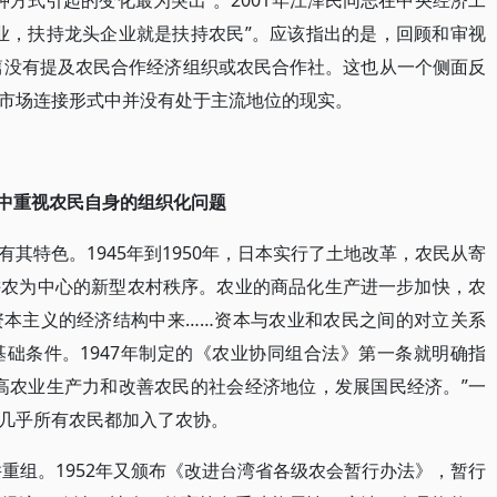
这种方式引起的变化最为突出”。2001年江泽民同志在中央经济工
业，扶持龙头企业就是扶持农民”。应该指出的是，回顾和审视
通篇没有提及农民合作经济组织或农民合作社。这也从一个侧面反
市场连接形式中并没有处于主流地位的现实。
程中重视农民自身的组织化问题
其特色。1945年到1950年，日本实行了土地改革，农民从寄
耕农为中心的新型农村秩序。农业的商品化生产进一步加快，农
资本主义的经济结构中来……资本与农业和农民之间的对立关系
础条件。1947年制定的《农业协同组合法》第一条就明确指
高农业生产力和改善农民的社会经济地位，发展国民经济。”一
几乎所有农民都加入了农协。
并重组。1952年又颁布《改进台湾省各级农会暂行办法》，暂行