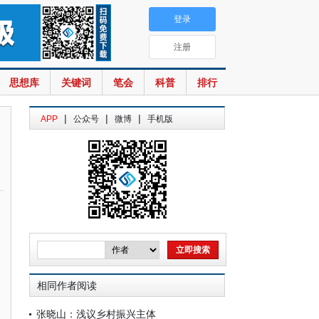
登录
注册
思想库
关键词
笔会
科普
排行
|
|
|
APP
公众号
微博
手机版
相同作者阅读
张晓山：浅议乡村振兴主体