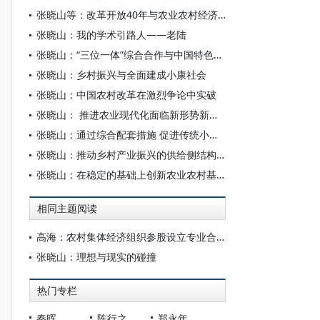
张晓山等：改革开放40年与农业农村经济发展
张晓山：我的学术引路人——老陆
张晓山：“三位一体”综合合作与中国特色农业农村现代化——供销合作社综合改革的龙岩探索
张晓山：乡村振兴与全面建成小康社会
张晓山：中国农村改革在激烈争论中实破
张晓山： 推进农业现代化面临新形势新任务
张晓山：通过综合配套措施 促进传统小农户向现代小农户转变
张晓山：推动乡村产业振兴的供给侧结构性改革研究
张晓山：在稳定的基础上创新农业农村基本经营制度
相同主题阅读
高海：农村集体经济组织参股设立专业合作社中的盈余分配
张晓山：理想与现实的碰撞
热门专栏
秦晖
陈行之
郑永年