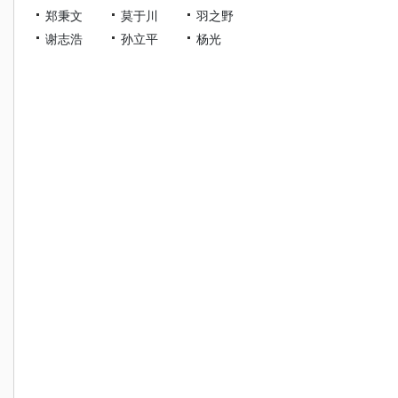
郑秉文
莫于川
羽之野
谢志浩
孙立平
杨光