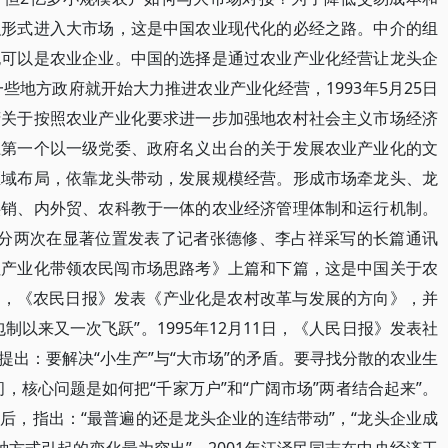
织形式进入大市场，这是中国农业现代化的必经之路。中介的组
也可以是农业企业。中国的选择是通过农业产业化经营让龙头企
一些地方政府就开始大力推进农业产业化经营，1993年5月25日
府关于按照农业产业化要求进一步加强地农村社会主义市场经济
上第一个以一级党委、政府名义出台的关于发展农业产业化的文
区域布局，依靠龙头带动，发展规模经营。形成市场牵龙头、龙
供销、内外贸、农科教于一体的农业经济管理体制和运行机制。
日报》分两次在显著位置发表了记者张德修、李占祥采写的长篇通讯
住产业化带领农民闯市场思路考》上篇和下篇，这是中国关于农
2日，《农民日报》发表《产业化是农村改革与发展的方向》，并
制以来又一次飞跃”。1995年12月11日，《人民日报》发表社
出：要解决“小生产”与“大市场”的矛盾。要寻找分散的农业生
，核心问题是如何把“千家万户”和“广阔市场”两者结合起来”。
后，指出：“最普遍的还是龙头企业的连结带动”，“龙头企业成