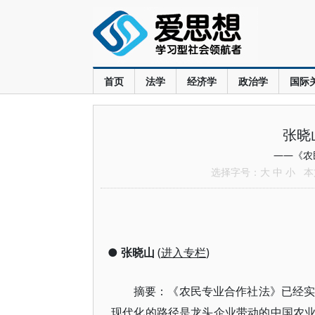
首页
法学
经济学
政治学
国际
张晓
——《农
选择字号：
大
中
小
本文
●
张晓山
(
进入专栏
)
摘要：《农民专业合作社法》已经实
现代化的路径是龙头企业带动的中国农