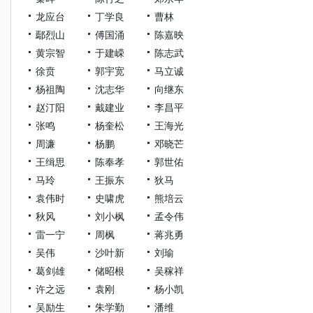
龙应台
丁学良
曹林
鄢烈山
傅国涌
陈嘉映
黄宗智
于建嵘
陈志武
徐贲
郭宇宽
马立诚
杨祖陶
沈志华
向继东
赵汀阳
戴建业
李昌平
张鸣
杨奎松
王海光
周濂
杨鹏
邓晓芒
王缉思
陈奉孝
郭世佑
马玲
王振东
狄马
袁伟时
史啸虎
熊培云
秋风
刘小枫
孟令伟
雷一宁
周枫
蒋兆勇
吴伟
沙叶新
刘瑜
葛剑雄
储昭根
吴稼祥
许之远
袁刚
杨小凯
吴励生
朱学勤
潘维