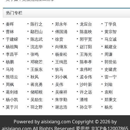
热门专栏
秦晖
陈行之
郑永年
龙应台
丁学良
曹林
鄢烈山
傅国涌
陈嘉映
黄宗智
于建嵘
陈志武
徐贲
郭宇宽
马立诚
杨祖陶
沈志华
向继东
赵汀阳
戴建业
李昌平
张鸣
杨奎松
王海光
周濂
杨鹏
邓晓芒
王缉思
陈奉孝
郭世佑
马玲
王振东
狄马
袁伟时
史啸虎
熊培云
秋风
刘小枫
孟令伟
雷一宁
周枫
蒋兆勇
吴伟
沙叶新
刘瑜
葛剑雄
储昭根
吴稼祥
许之远
袁刚
杨小凯
吴励生
朱学勤
潘维
郑秉文
莫于川
羽之野
谢志浩
孙立平
杨光
Powered by aisixiang.com Copyright © 2026 by
aisixiang.com All Rights Reserved 爱思想 京ICP备12007865