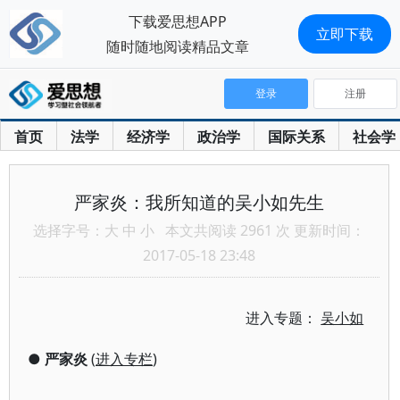
下载爱思想APP
立即下载
随时随地阅读精品文章
登录
注册
首页
法学
经济学
政治学
国际关系
社会学
严家炎：我所知道的吴小如先生
选择字号：
大
中
小
本文共阅读 2961 次 更新时间：
2017-05-18 23:48
进入专题：
吴小如
●
严家炎
(
进入专栏
)