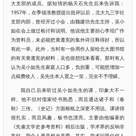
大支部的成员。据知情的杨天石先生后来告诉我：
1957年，在季镇淮教授提出批评以后，北大九三学社
支部内部，曾经开过小会，由魏建功先生主持，吴小
如在会上做过检讨和说明。他说他主要担心李绍广作
为资料员，未必能把黄遵宪的集外诗注释得好，所以
有此一举。此外，当时有一份周作人留给北大图书馆
的有关黄遵宪的材料，吴也很想找来看看。那时有人
认为吴小如先生家庭人口多，负担重，可能想增加一
点稿费收入，吴先生本人置之一笑，完全不予理睬。
我自己后来听过吴小如先生的课，印象大不一
样。他不但对儒家经书熟悉，而且通达诸子和《春
秋》三传。《史记》方面根柢之深更不用说。课讲得
很扎实，而且风趣，板书也漂亮。主要由他编著的
《先秦文学史参考资料》稍后出版，学术界的反响非
常好。我个人更是相当喜爱。其实，学术问题任何人