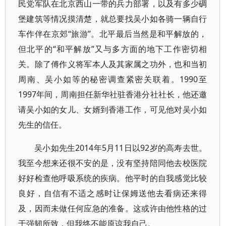
民党军队在北京西山一带的兵力部署，以及有多少碉
堡建筑等情况摸清楚，就总要找吴小如各骑一辆自行
车作伴在京郊“旅游”。北平最后当然是和平解放的，
但北平的“和平解放”又与多方面的地下工作密切相
关。除了傅作义将军本人及其家属之功外，也和当初
周南、吴小如等的秘密调查紧密关联着。1990至
1997年间，周南担任新华社驻香港分社社长，他还邀
请吴小如的女儿、女婿到香港工作，可见他对吴小如
先生的信任。
吴小如先生2014年5月11日以92岁的高寿去世。
我至今想来还很不安的是，没有坚持陪同他去校医院
好好检查他呼吸系统的疾病。他平时的自我感觉比较
良好，自信有不适之感时让保姆送他去看病还来得
及，因而未做任何应急的准备。这或许由他性格的过
于强韧所致，但我终不能原谅我自己。