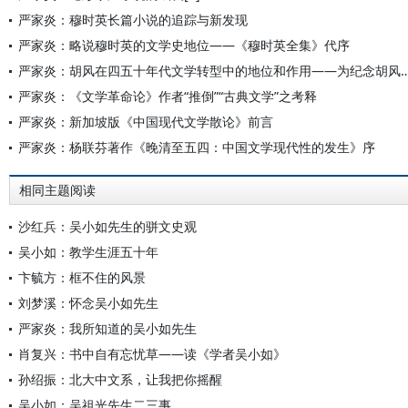
严家炎：穆时英长篇小说的追踪与新发现
严家炎：略说穆时英的文学史地位——《穆时英全集》代序
严家炎：胡风在四五十年代文学转型中的地位和作用——为
严家炎：《文学革命论》作者“推倒”“古典文学”之考释
严家炎：新加坡版《中国现代文学散论》前言
严家炎：杨联芬著作《晚清至五四：中国文学现代性的发生》序
相同主题阅读
沙红兵：吴小如先生的骈文史观
吴小如：教学生涯五十年
卞毓方：框不住的风景
刘梦溪：怀念吴小如先生
严家炎：我所知道的吴小如先生
肖复兴：书中自有忘忧草——读《学者吴小如》
孙绍振：北大中文系，让我把你摇醒
吴小如：吴祖光先生二三事