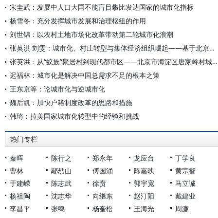
宋圭武：发展中人口大国不能盲目攀比发达国家的城市化指标
杨雪冬：充分发挥城市发展和治理枢纽的作用
刘世锦：以农村土地市场化改革带动第二轮城市化浪潮
张英洪 刘雯：城市化、村庄转型与集体经济组织崛起——基于北京市海淀区东升镇八家村及八家股份社的调查与思考
张英洪：从“蚁族”聚居村到现代都市区——北京市海淀区唐家岭村城市化转型的调查与思考
迟福林：城市化是解决中国总需求不足的根本之策
王东京等：论城市化与逆城市化
魏后凯：加快户籍制度改革的思路和措施
韩琦：拉美国家城市化转型中的经验和挑战
热门专栏
秦晖
陈行之
郑永年
龙应台
丁学良
曹林
鄢烈山
傅国涌
陈嘉映
黄宗智
于建嵘
陈志武
徐贲
郭宇宽
马立诚
杨祖陶
沈志华
向继东
赵汀阳
戴建业
李昌平
张鸣
杨奎松
王海光
周濂