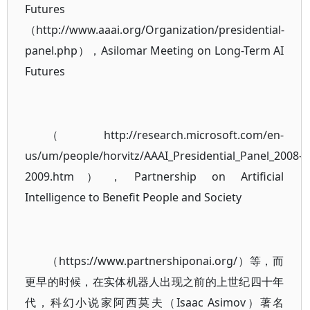
Futures
（http://www.aaai.org/Organization/presidential-
panel.php），Asilomar Meeting on Long-Term AI
Futures
（http://research.microsoft.com/en-
us/um/people/horvitz/AAAI_Presidential_Panel_2008-
2009.htm），Partnership on Artificial
Intelligence to Benefit People and Society
（https://www.partnershiponai.org/）等，而
更早的时候，在实体机器人出现之前的上世纪四十年
代，科幻小说家阿西莫夫（Isaac Asimov）著名