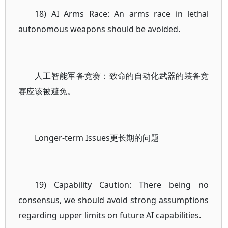
18) AI Arms Race: An arms race in lethal
autonomous weapons should be avoided.
人工智能军备竞赛：致命的自动化武器的装备竞
赛应该被避免。
Longer-term Issues更长期的问题
19) Capability Caution: There being no
consensus, we should avoid strong assumptions
regarding upper limits on future AI capabilities.