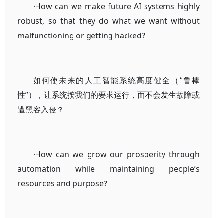
·How can we make future AI systems highly
robust, so that they do what we want without
malfunctioning or getting hacked?
如何使未来的人工智能系统高度健全（“鲁棒
性”），让系统按我们的要求运行，而不会发生故障或
遭黑客入侵？
·How can we grow our prosperity through
automation while maintaining people’s
resources and purpose?