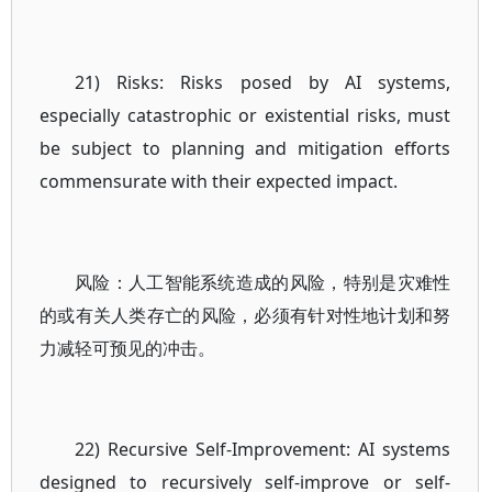
21) Risks: Risks posed by AI systems,
especially catastrophic or existential risks, must
be subject to planning and mitigation efforts
commensurate with their expected impact.
风险：人工智能系统造成的风险，特别是灾难性
的或有关人类存亡的风险，必须有针对性地计划和努
力减轻可预见的冲击。
22) Recursive Self-Improvement: AI systems
designed to recursively self-improve or self-