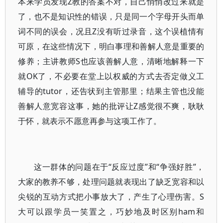
本来学员发现Z教的答案不对，自己悄悄改过来就是
了，也不是知识性的错误，只是同一个字母开头而单
词不同的误会，况且Z没有听过录音，这个误植情有
可原，在这些情况下，明白事理和善解人意是重要的
修养；主讲教师S也应该善解人意，清晰地解释一下
就OK了，不必要在堂上以权威的方式去否定做义工
辅导的tutor，还告状到主管那里；结果主管也没能
善解人意宽容这事，她的批评让Z感觉很不爽，耿耿
于怀，就表示不愿意再参与这项工作了。
这一群体的问题在于“反应过度”和“争强好胜”，
大家的教养不够，处理问题就表现出了缺乏宽容和以
尖锐的互动方式把小事放大了，产生了心理伤害。S
大可以跟学员一笑置之，巧妙地及时区别ham和