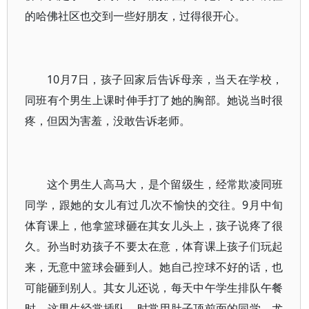
的哈佛社区也交到一些好朋友，过得很开心。
10月7日，孩子回家后告诉母亲，当天在学校，
同班有个男生上课时伸手打了她的胸部。
她说当时很
疼，但因为害羞，没敢告诉老师。
这个男生人高马大，是个留级生，经常欺凌同班
同学，跟她的女儿有过几次不愉快的交往。9月中旬
体育课上，他拿篮球砸在其女儿头上，孩子说疼了很
久。孙当时劝孩子不要太在意，体育课上孩子们玩起
来，无意中篮球会砸到人。她自己控球不好的话，也
可能砸到别人。其女儿还说，每天中午学生排队午餐
时，这男生经常插队，时常用肚子顶前面的同学，尤