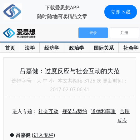
下载爱思想APP
立即下载
随时随地阅读精品文章
登录
注册
首页
法学
经济学
政治学
国际关系
社会学
吕嘉健：过度反应与社会互动的失范
选择字号：
大
中
小
本文共阅读 3125 次 更新时间：
2017-02-07 06:41
进入专题：
社会互动
规范与契约
道德和尊重
合理
反应
●
吕嘉健
(
进入专栏
)