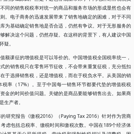
。不同的销售税税率对统一的商品和服务市场的形成显然也会有
原则。电子商务的迅速发展带来了销售地确定的困难，对于不同
仓库为基础确定销售地是否合适，仍然有争议。对于无形服务的
能够解决这个问题，仍然存疑。在这样的背景下，有人建议中国
怀疑。
增值额课征的增值税是可以等价的。中国增值税全国税率统一，
国式的销售税只在零售环节征收，不会带来重复征税，充分抵扣
不在于选择销售税，还是增值税，而在于税负水平。从美国的销
本税率（17%）。至于中国每一销售环节都要代垫的增值税税
及资金的时间价值问题。关键的是商品要能够销售出去。如果商
是生产者。
报告《缴税2016》（Paying Tax 2016）针对作为营商
考虑包括总税率、缴税时间和缴税次数。中国在189个经济体