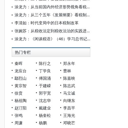
涂龙力：从当前国内外经济形势视角看税制改革趋势——学习二十届三中全会之七
涂龙力：从三个五年《发展纲要》看税制改革趋势——学习二十届三中全会之六
李清如：时代变局中的日本税制改革
张婉苏：从税收法定到税收法治的实践进阶
涂龙力：《闲谈税语》（46）学习总书记关于税制改革的重要讲话（一）
热门专栏
秦晖
陈行之
郑永年
龙应台
丁学良
曹林
鄢烈山
傅国涌
陈嘉映
黄宗智
于建嵘
陈志武
徐贲
郭宇宽
马立诚
杨祖陶
沈志华
向继东
赵汀阳
戴建业
李昌平
张鸣
杨奎松
王海光
周濂
杨鹏
邓晓芒