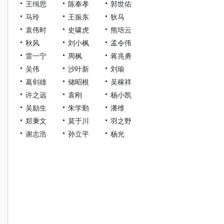
王缉思
陈奉孝
郭世佑
马玲
王振东
狄马
袁伟时
史啸虎
熊培云
秋风
刘小枫
孟令伟
雷一宁
周枫
蒋兆勇
吴伟
沙叶新
刘瑜
葛剑雄
储昭根
吴稼祥
许之远
袁刚
杨小凯
吴励生
朱学勤
潘维
郑秉文
莫于川
羽之野
谢志浩
孙立平
杨光