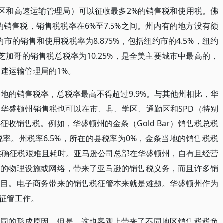
选区和高速运输管理局）可以征收最多2%的销售税和使用税。佛
销售税，销售税税率在6%至7.5%之间。州内有的地方没有额
市的销售和使用税税率为8.875%，包括纽约市的4.5%，纽约
。芝加哥的销售税总税率为10.25%，是全美主要城市中最高的，
以及高速运输管理局的1%。
各地的销售税率，总税率最高不得超过9.9%。与其他州相比，华
华盛顿州销售税也可以在市、县、学区、通勤区和SPD（特别
收销售税。例如，华盛顿州的金条（Gold Bar）销售税总税
税率。州税率6.5%，所在的县税率为0%，金条当地的销售税税
，准确征税艰难且耗时。亚马逊公司总部在华盛顿州，自有且经营
样的物理设施或网络，带来了亚马逊的销售税义务，而且许多销
项目。电子商务带来的销售税征管本来就是难题。华盛顿州作为
征管工作。
不同的形成原因。但是，这也客观上带来了不同地区销售税税负