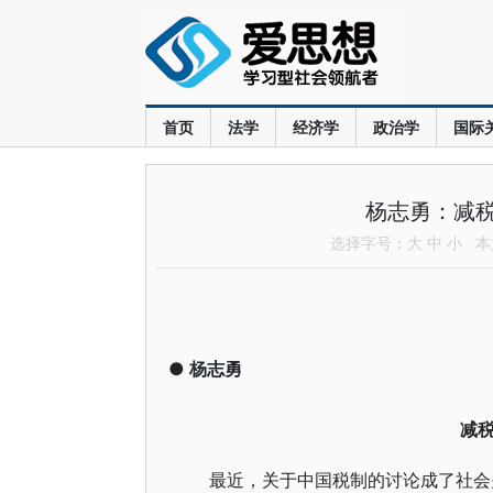
首页
法学
经济学
政治学
国际
杨志勇：减
选择字号：
大
中
小
本文
●
杨志勇
减
最近，关于中国税制的讨论成了社会关