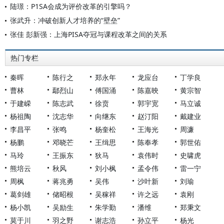
陆璟：P1SA会成为评价改革的引擎吗？
张武升：冲破创新人才培养的“壁垒”
张佳 彭新强：上海PISA夺冠与课程改革之间的关系
热门专栏
秦晖
陈行之
郑永年
龙应台
丁学良
曹林
鄢烈山
傅国涌
陈嘉映
黄宗智
于建嵘
陈志武
徐贲
郭宇宽
马立诚
杨祖陶
沈志华
向继东
赵汀阳
戴建业
李昌平
张鸣
杨奎松
王海光
周濂
杨鹏
邓晓芒
王缉思
陈奉孝
郭世佑
马玲
王振东
狄马
袁伟时
史啸虎
熊培云
秋风
刘小枫
孟令伟
雷一宁
周枫
蒋兆勇
吴伟
沙叶新
刘瑜
葛剑雄
储昭根
吴稼祥
许之远
袁刚
杨小凯
吴励生
朱学勤
潘维
郑秉文
莫于川
羽之野
谢志浩
孙立平
杨光