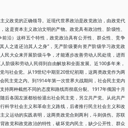
会主义政党的正确领导。近现代世界政治是政党政治，由政党代
权，这是资本主义政治文明的产物。政党具有政治性、阶级性、
争前沿）这样五个特性，政党政治具有公开性、群众性、竞争
以其人之道还治其人之身”，无产阶级要向资产阶级学习政党政
和人民大众来开展阶级斗争，才能逐步改善劳动人民处境，进而
人阶级和劳动人民得到自由解放和全面发展。近100多年来，
党与社会党。从19世纪中期至20世纪初期，这两类政党作为两
会民主党之内。到1914年第一次世界大战期间，社会民主党内
支持两种截然不同的态度和路线而彻底分裂。1917年俄国十月
，随后各国左派都纷纷退出社会民主党，另立共产党。从此共产
奉行科学社会主义和革命主义路线，后者推行民主社会主义和改
会主义运动的实践表明，这两类政党合则两利，斗则俱伤。苏联
违背政党和政党政治的特性，破坏党内民主，缺少公开性、群众