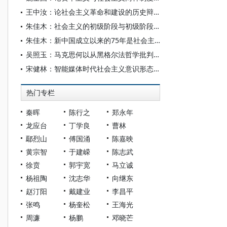
王中汝：论社会主义革命和建设的历史辩证法
朱佳木：社会主义的初级阶段与初级阶段的社会主义
朱佳木：新中国成立以来的75年是社会主义发展史上的光辉篇章
吴照玉：马克思何以从黑格尔法哲学批判走向社会主义？——以解答“德国式的现代问题”为线索
宋健林：智能媒体时代社会主义意识形态认同建构的境遇、挑战及其应对
热门专栏
秦晖
陈行之
郑永年
龙应台
丁学良
曹林
鄢烈山
傅国涌
陈嘉映
黄宗智
于建嵘
陈志武
徐贲
郭宇宽
马立诚
杨祖陶
沈志华
向继东
赵汀阳
戴建业
李昌平
张鸣
杨奎松
王海光
周濂
杨鹏
邓晓芒