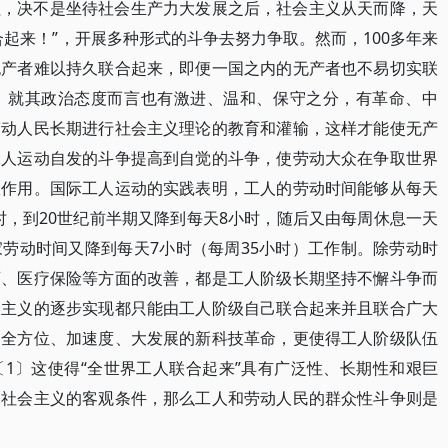
程，决不是坐待社会生产力大发展之后，社会主义从天而降，天
起来！”，开展多种形式的斗争去努力争取。然而，100多年来
无产者难以持久联合起来，即便一国之内的无产者也不易切实联
，就其政治态度而言也有激进、温和、保守之分，有革命、中
劳动人民长期进行社会主义理论的教育和灌输，这样才能使无产
工人运动自发的斗争提高到自觉的斗争，使劳动大众在争取世界
大作用。国际工人运动的实践表明，工人的劳动时间能够从每天
小时，到20世纪前半期又降到每天8小时，随后又由每周休息一天
劳动时间又降到每天7小时（每周35小时）工作制。除劳动时
育、医疗保险等方面的改善，都是工人阶级长期坚持不懈斗争而
会主义的逐步实现都只能由工人阶级自己联合起来并且联合广大
场全方位、加速度、大发展的新科技革命，更使得工人阶级队伍
1〕这使得“全世界工人联合起来”具有广泛性、长期性和艰巨
界社会主义的客观条件，那么工人和劳动人民的群众性斗争则是