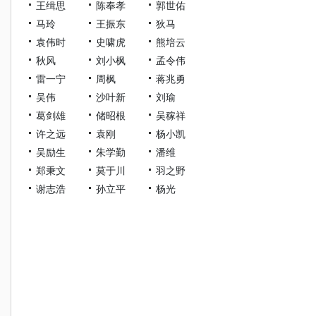
王缉思
陈奉孝
郭世佑
马玲
王振东
狄马
袁伟时
史啸虎
熊培云
秋风
刘小枫
孟令伟
雷一宁
周枫
蒋兆勇
吴伟
沙叶新
刘瑜
葛剑雄
储昭根
吴稼祥
许之远
袁刚
杨小凯
吴励生
朱学勤
潘维
郑秉文
莫于川
羽之野
谢志浩
孙立平
杨光