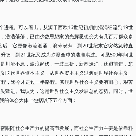
个进程。可以看出，从源于西欧16世纪初期的涓涓细流到19世
河，浩浩荡荡，已由少数思想家的光辉思想变为有几百万群众参
度后，它更像激流汹涌，浪涛澎湃；到20世纪末它突然急转直
升扬，到21世纪又成为弥漫全球的浩瀚洪波。可见500年间世
而是川流不息，波浪起伏，一波三折，新潮迭涌，迂迴前进，愈
主义取代世界资本主义，从世界资本主义过渡到世界社会主义、
长历程，迄今才走过一半路程。实现世界社会主义要有耐心，艰苦
冒失猛进。我认为，这是世界社会主义发展总的态势。同时，世
我的体会大体上包括以下五个方面：
紧密跟随社会生产力的提高而发展，而社会生产力主要是依靠科