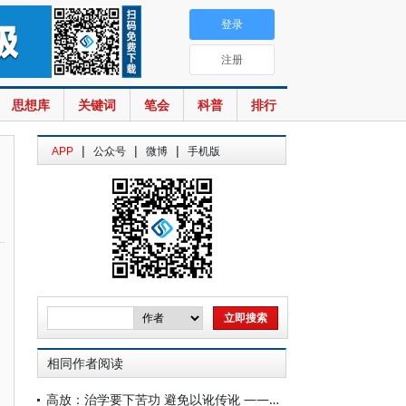
登录
注册
思想库
关键词
笔会
科普
排行
|
|
|
APP
公众号
微博
手机版
相同作者阅读
高放：治学要下苦功 避免以讹传讹 ——以<共产党宣言>首句译词“幽灵”为例