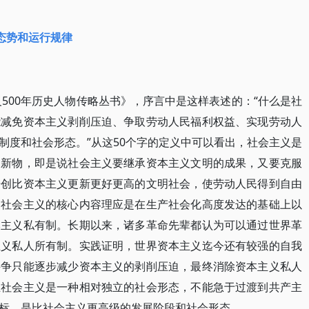
态势和运行规律
义500年历史人物传略丛书》，序言中是这样表述的：“什么是社
能减免资本主义剥削压迫、争取劳动人民福利权益、实现劳动人
制度和社会形态。”从这50个字的定义中可以看出，社会主义是
创新物，即是说社会主义要继承资本主义文明的成果，又要克服
开创比资本主义更新更好更高的文明社会，使劳动人民得到自由
。社会主义的核心内容理应是在生产社会化高度发达的基础上以
本主义私有制。长期以来，诸多革命先辈都认为可以通过世界革
主义私人所有制。实践证明，世界资本主义迄今还有较强的自我
斗争只能逐步减少资本主义的剥削压迫，最终消除资本主义私人
且社会主义是一种相对独立的社会形态，不能急于过渡到共产主
标，是比社会主义更高级的发展阶段和社会形态。