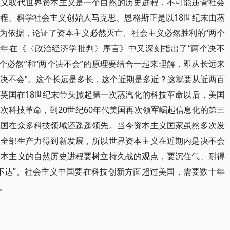
主义取代世界资本主义是一个自然的历史进程，不可能违背社会
程。科学社会主义创始人马克思、恩格斯正是以18世纪末由蒸
为依据，论证了资本主义必然灭亡、社会主义必然胜利的“两个
59年在《〈政治经济学批判〉序言》中又深刻指出了“两个决不
个必然”和“两个决不会”的原理要结合一起来理解，即从长远来
个决不会”。这个长远是多长，这个近期是多近？这就要从近两百
英国在18世纪末带头掀起第一次蒸汽化的科技革命以后，美国
次科技革命，到20世纪60年代美国再次领军崛起信息化的第三
美国在众多科技领域还遥遥领先。当今资本主义国家虽然多次发
使全部生产力得到新发展，所以世界资本主义在近期内是决不会
资本主义的自然历史进程要树立持久战的观点，要沉住气、耐得
不达”。社会主义中国要在科技创新方面超过美国，需要数十年
。