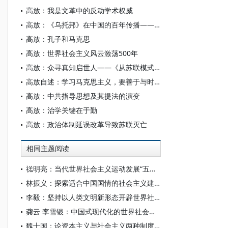
高放：我是文革中的反动学术权威
高放：《乌托邦》在中国的百年传播——关于翻译史及其版本的学术考察
高放：孔子和马克思
高放：世界社会主义风云激荡500年
高放：众寻真知启世人——《从苏联模式到中国道路》读后
高放自述：学习马克思主义，要善于与时俱进
高放：中共指导思想及其提法的演变
高放：治学关键在于勤
高放：政治体制延误改革导致苏联灭亡
相同主题阅读
禚明亮：当代世界社会主义运动发展“五论”——基于国外左翼力量的分析
林振义：探索适合中国国情的社会主义建设道路——毛泽东《论十大关系》发表70周年
李毅：坚持以人类文明新形态开辟世界社会主义新境界
龚云 李雪银：中国式现代化的世界社会主义意蕴
魏士国：论资本主义与社会主义两种制度下数字治理的分野