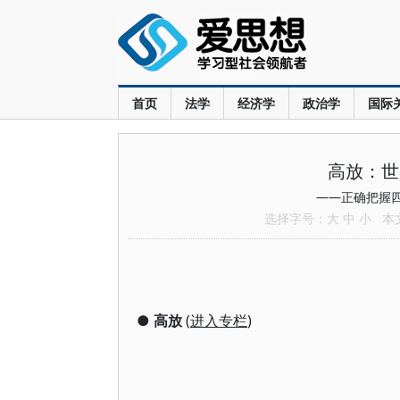
首页
法学
经济学
政治学
国际
高放：世
——正确把握
选择字号：
大
中
小
本文共
●
高放
(
进入专栏
)