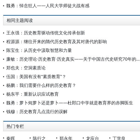
魏勇：悼念狂人——人民大学师徒大战有感
相同主题阅读
王永强：历史教育驱动传统文化传承创新
程源源：继往开来的隋代历史教育及其对唐代的影响
陈宝生：从历史中汲取智慧和力量
廉敏：历史理论·历史教育·历史真实——关于中国古代史研究70年的三点观察
郑也夫：空洞素质论
伍国：美国有没有“素质教育”？
杨鹏：我们需要什么样的历史教育？
杨东平：重新认识应试教育
魏勇：萝卜炖萝卜还是萝卜——杜郎口中学就是教育界的赤脚医生
钱穆：历史教育几点流行的误解
热门专栏
秦晖
陈行之
郑永年
龙应台
丁学良