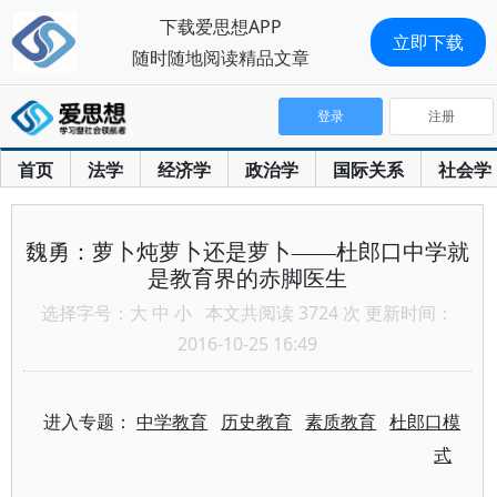
下载爱思想APP
立即下载
随时随地阅读精品文章
登录
注册
首页
法学
经济学
政治学
国际关系
社会学
魏勇：萝卜炖萝卜还是萝卜——杜郎口中学就
是教育界的赤脚医生
选择字号：
大
中
小
本文共阅读 3724 次 更新时间：
2016-10-25 16:49
进入专题：
中学教育
历史教育
素质教育
杜郎口模
式