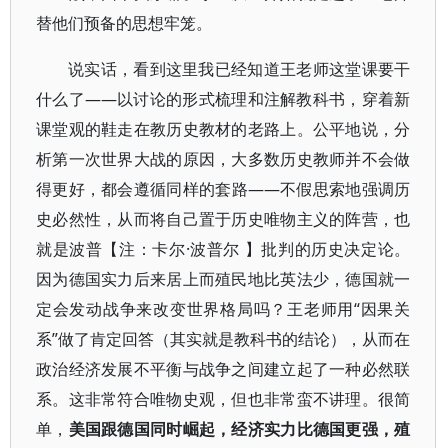
替他们预备的思想牢笼。
说实话，看到这里我已经知道王老师这堂课要干
什么了——以讨论的形式梳理和注解教科书，穿着新
课堂观的鞋走在教历史教材的老路上。公平地说，分
析第一次世界大战的原因，大多数历史教师并不会做
得更好，都会遵循同样的套路——不假思索地强调历
史必然性，从而将自己置于历史唯物主义的阵营，也
就是波普【注：卡尔·波普尔 】批判的历史决定论。
因为德国实力后来居上而殖民地比英法少，德国就一
定会发动战争来改变世界格局吗？王老师用“因果关
系”做了肯定回答（其实就是教科书的结论），从而在
政治经济发展不平衡与战争之间建立起了一种必然联
系。这非常符合唯物史观，但也非常蛮不讲理。很简
单，
美国跟德国同时崛起，经济实力比德国更强，殖