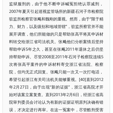
监狱服刑的，由于他不断申诉喊冤拒绝认罪减刑，
2007年夏天引起巡视监管场所的新疆石河子市检察院
驻监所检察官张飚和魏刚的重视。然而，由于“限于精
力、财力，以及级别和地域管辖”，驻监所察官并不能
展开调查，他们所能做的只是帮助张高平将其申诉材
料转交给浙江省司法机关。张飚他们分析案情后坚持
帮助申诉5年之久，甚至在张飚2011年退休之后仍坚
持帮助申诉。尽管2008至2011年石河子检察院连续5
次将张高平案件的申诉材料寄交浙江省法院、检察
院，但均无正式回复。张飚只能一次又一次打电话，
希望引起浙江有关司法机关能够重视。[40]直到2012
年2月27日，由于出现“新的证据”，浙江省高院才开
始对该案立案复查。直到2013年2月6日，经浙江省高
院审判委员会讨论认为有新的证据证明原判决确有错
误，才决定进行再审。在这一冤案中，尽管酷刑受害