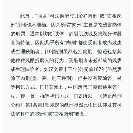
此外，“两高”司法解释使用的“肉刑”或“变相肉
刑”用语也不准确。因为所谓“肉刑”主要是指残害肉体
的刑罚，通常以切断肢体、割裂肌肤以及损毁身体器
官为特征。因此几乎所有“肉刑”都使受刑者成为残废
或生理缺陷者。[10]酷刑虽然包括肉刑，但还包括其
他种种残酷折磨人的行为，受酷刑者未必都成为残废
或生理缺陷者。如汉文帝十三年(公元前167年)虽然废
除了肉刑(墨、劓、刖三种刑)，但并没有废除笞、杖
等拷讯方式。[11]实际上，中国历代王朝都通用笞、
杖、鞭、督、枷等拷讯方式。[12]所以，《禁止酷刑
公约》第1条第1款规定的酷刑显然比中国法律及其司
法解释中的“肉刑”或“变相肉刑”要宽。