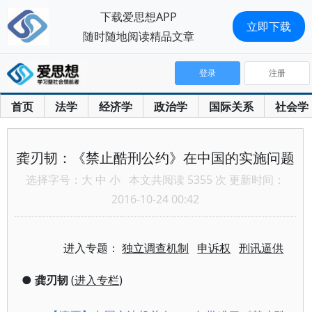
下载爱思想APP
立即下载
随时随地阅读精品文章
登录
注册
首页
法学
经济学
政治学
国际关系
社会学
龚刃韧：《禁止酷刑公约》在中国的实施问题
选择字号：
大
中
小
本文共阅读 5355 次 更新时间：
2016-10-24 00:42
进入专题：
独立调查机制
申诉权
刑讯逼供
●
龚刃韧
(
进入专栏
)