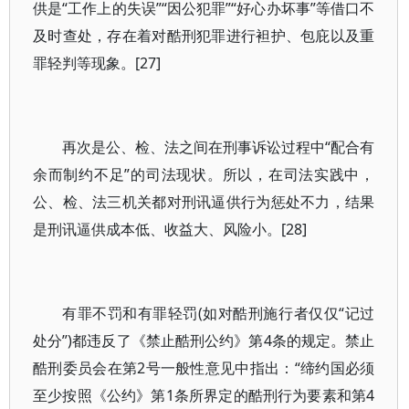
供是“工作上的失误”“因公犯罪”“好心办坏事”等借口不
及时查处，存在着对酷刑犯罪进行袒护、包庇以及重
罪轻判等现象。[27]
再次是公、检、法之间在刑事诉讼过程中“配合有
余而制约不足”的司法现状。所以，在司法实践中，
公、检、法三机关都对刑讯逼供行为惩处不力，结果
是刑讯逼供成本低、收益大、风险小。[28]
有罪不罚和有罪轻罚(如对酷刑施行者仅仅“记过
处分”)都违反了《禁止酷刑公约》第4条的规定。禁止
酷刑委员会在第2号一般性意见中指出：“缔约国必须
至少按照《公约》第1条所界定的酷刑行为要素和第4