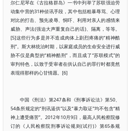
尔仁尼琴在《古拉格群岛》一书中列举了苏联强迫劳
动集中营的31种侦讯手段，其中包括粗暴辱骂、心理
对比的打击、预先凌辱、恫吓、利用对亲人的感情来
威胁、声法(强迫大声重复自己的话)、隔离，等等。
[5]这些行为多是并不造成肉体上剧烈疼痛的“精神酷
刑”。斯大林统治时期，以家庭成员的生命安全进行威
胁不仅是典型的“精神酷刑”，而且成了“苏联模式”的
审判特色，以致于受审者在供认自己的罪行时都竟然
表现得那样的心甘情愿。[6]
中国《刑法》第247条和《刑事诉讼法》第50、
54条所规定的“刑讯逼供”以及“暴力取证”均不包含“精
神上遭受痛苦”。2012年10月9日，最高人民检察院修
订的《人民检察院刑事诉讼规则(试行)》第65条规