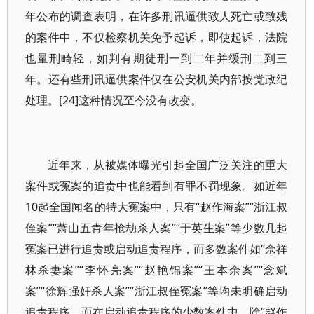
年公布的调查表明，在许多刑讯逼供致人死亡或致残
的案件中，不仅检察机关免予起诉，即使起诉，法院
也量刑畸轻，如判有期徒刑一到二年并缓刑二到三
年。还有些刑讯逼供案件仅在公安机关内部按党政纪
处理。[24]这种情况至今没有改变。
近年来，从被媒体曝光引起全国广泛关注的重大
案件或冤案的追责中也能看到有罪不罚现象。如近年
10起全国闻名的特大冤案中，只有“赵作海案”“浙江叔
侄案”“萧山五青年抢劫杀人案”“于英生案”等少数几起
冤案已进行追责或启动追责程序，而多数案件如“佘祥
林杀妻案”“李怀亮案”“赵艳锦案”“王本余案”“念斌
案”“徐辉强奸杀人案”“浙江叔侄冤案”等均未明确启动
追责程序。而在启动追责程序的少数案件中，除“赵作