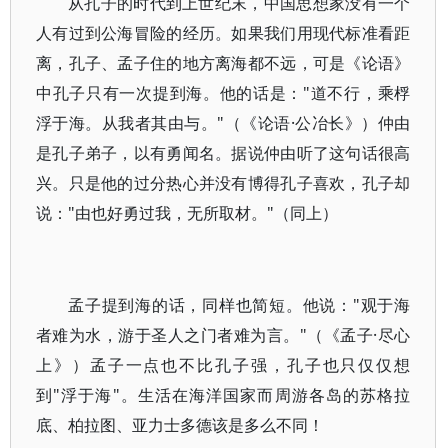
从孔子的时代到上世纪末，中国思想家没有一个
人有过到公海冒险的经历。如果我们用现代标准看距
离，孔子、孟子住的地方离海都不远，可是《论语》
中孔子只有一次提到海。他的话是："道不行，乘桴
浮于海。从我者其由与。"（《论语·公冶长》）仲由
是孔子弟子，以有勇闻名。据说仲由听了这句话很高
兴。只是他的过分热心并没有博得孔子喜欢，孔子却
说："由也好勇过我，无所取材。"（同上）
孟子提到海的话，同样也简短。他说："观于海
者难为水，游于圣人之门者难为言。"（《孟子·尽心
上》）孟子一点也不比孔子强，孔子也只仅仅想
到"浮于海"。生活在海洋国家而周游各岛的苏格拉
底、柏拉图、亚力士多德该是多么不同！