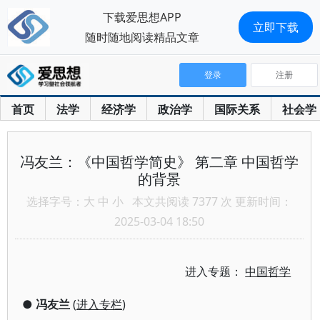
下载爱思想APP
立即下载
随时随地阅读精品文章
登录
注册
首页
法学
经济学
政治学
国际关系
社会学
冯友兰：《中国哲学简史》 第二章 中国哲学
的背景
选择字号：
大
中
小
本文共阅读 7377 次 更新时间：
2025-03-04 18:50
进入专题：
中国哲学
●
冯友兰
(
进入专栏
)