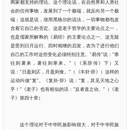
两家都支持的理论。这个理论说，在自然界和人类社
会的任何事物，发展到了一个极端，就反向另一个极
端；这就是说，借用黑格尔的说法，一切事物都包皮
含着它自己的否定。这是老子哲学的主要论点之一，
也是儒家所解释的《易经》的主要论点之一。这无疑
是受到日月运行、四时相继的启发，农为了进行他们
自己的工作对这些变化必须特别注意。"易传"说："寒
往则暑来，暑往则寒来。"（《系辞传》下）又
说："日盈则仄，月盈则食。"（《丰卦·辞》）这样的
运动叫做"复"。《复卦·辞》说："复，其见天地之心
乎！"《老子》也有相似的话："反者道之动。"（《老
子》第四十章）
这个理论对于中华民族影响很大，对于中华民族