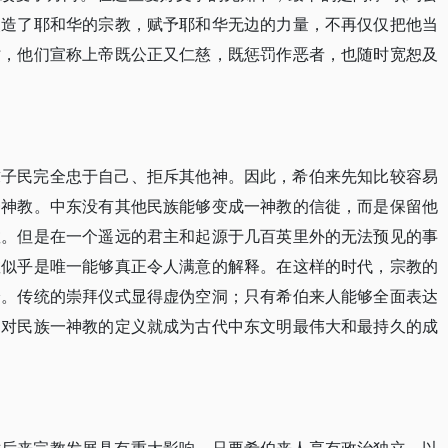
知改造了耶和华的宗教，赋予耶和华无边的力量，不再仅仅把他当
时，他们宣称上帝既公正又仁慈，既惩罚作恶者，也随时宽恕及
求子民完全忠于自己、拒斥其他神。因此，希伯来先知比较容易
一神教。中东没有其他民族能够变成一神教的信徙，而是保留他
教。但是在一个遥远的君主和起源于几百英里外的无法预见的事
教似乎是唯一能够真正令人满意的解释。在这样的时代，宗教的
验。传统的崇拜仪式显得虚伪空洞；只有希伯来人能够全面表达
们对民族一神教的定义就成为古代中东文明最伟大和最持久的成