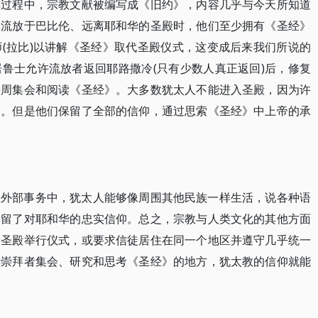
革过程中，宗教文献被编写成《旧约》，内容几乎与今天所知道
被流放于巴比伦、远离耶和华的圣殿时，他们至少拥有《圣经》
(拉比)以讲解《圣经》取代圣殿仪式，这变成后来我们所说的
鲁士允许流放者返回耶路撒冷(只有少数人真正返回)后，修复
每周集会和阅读《圣经》。大多数犹太人不能进入圣殿，因为许
中。但是他们保留了全部的信仰，通过思索《圣经》中上帝的承
数外部事务中，犹太人能够像周围其他民族一样生活，说各种语
保留了对耶和华的忠实信仰。总之，宗教与人类文化的其他方面
冷圣殿举行仪式，或要求信徒居住在同一个地区并遵守几乎统一
华崇拜者集会、研究和思考《圣经》的地方，犹太教的信仰就能