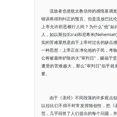
流放者也使犹太教信仰的感情基调
错误将得到纠正的预言。但是流放巴比
上帝允许邪恶横行人间？为什么"他"
人，如以斯拉(Ezra)和尼希米(Nehe
实的苦难显然是由于上帝对过去的缺点
一种思想：上帝正在净化他的子民，考
公将被最终铲除的大"审判日"，赐福于
遭受的苦难越大，那么"审判日"似乎
要。
由于《圣经》不同段落的许多观点
以拉比们不得不时常发挥独创性，把《
范，几乎回答了人们提出的每个问题，