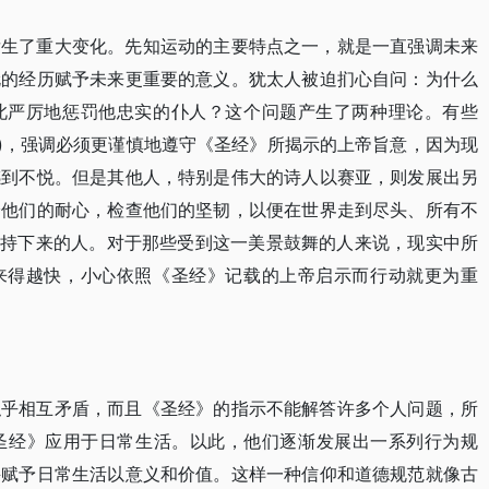
发生了重大变化。先知运动的主要特点之一，就是一直强调未来
伦的经历赋予未来更重要的意义。犹太人被迫扪心自问：为什么
如此严厉地惩罚他忠实的仆人？这个问题产生了两种理论。有些
miah)，强调必须更谨慎地遵守《圣经》所揭示的上帝旨意，因为现
感到不悦。但是其他人，特别是伟大的诗人以赛亚，则发展出另
验他们的耐心，检查他们的坚韧，以便在世界走到尽头、所有不
坚持下来的人。对于那些受到这一美景鼓舞的人来说，现实中所
就来得越快，小心依照《圣经》记载的上帝启示而行动就更为重
似乎相互矛盾，而且《圣经》的指示不能解答许多个人问题，所
圣经》应用于日常生活。以此，他们逐渐发展出一系列行为规
并赋予日常生活以意义和价值。这样一种信仰和道德规范就像古