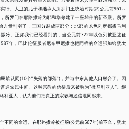
对后来宗教发展具有重大影响。只要希伯来人享有政治独立，以
实行。大卫的儿子和继承人所罗门王统治时期(约公元前961～
顶峰，所罗门在耶路撒冷为耶和华修建了一座雄伟的新圣殿。所罗
的政治力量削弱了，王国分裂成两部分：北部的以色列定都撒马利
撒冷。正如我们已经看到的，当公元前722年以色列被亚述征
587年，巴比伦征服者尼布甲尼撒也把同样的命运强加给犹太
族认同(10个"失落的部落")，并与中东其他人口融合了。因
普通农民中间。这种宗教的信徒后来被称为"撒马利亚人"。继
马利亚人，认为他们把真正的宗教与迷信混同起来。
不同的命运。在耶路撒冷被征服(公元前587年)前不久，犹太