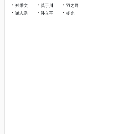
郑秉文
莫于川
羽之野
谢志浩
孙立平
杨光