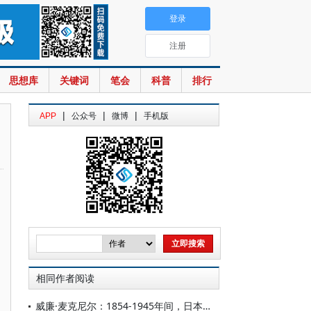
登录
注册
思想库
关键词
笔会
科普
排行
|
|
|
APP
公众号
微博
手机版
相同作者阅读
威廉·麦克尼尔：1854-1945年间，日本的自我转变