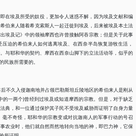
，即在埃及所受的奴役，更加令人迷惑不解，因为埃及文献和编
些希伯来人随着希克索斯人一起迁徙到埃及，后来被埃及本土法
《出埃及记》中的领袖摩西也许曾接触阿吞宗教；但是关于此事
受压迫的希伯来人如何逃离埃及、在西奈半岛恢复游牧生活，
据。与耶和华的契约、摩西在西奈山脚下的立法活动等，似乎的
的民族所需要的。
0年后不久入侵迦南地并占领巴勒斯坦丘陵地区的希伯来人是刚从
落中的一两个)曾经到过埃及或知道摩西的宗教。但是，对于缺乏
文法典，和一位通过保护其子民不受埃及威胁而证明了自身力量
，毫不奇怪，耶和华的宗教变成对抗迦南人的军事行动的号召
从事农业时，他们就自然而然地转向当地的神，即巴力神，它保
验所证明。