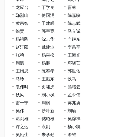
龙应台
丁学良
曹林
鄢烈山
傅国涌
陈嘉映
黄宗智
于建嵘
陈志武
徐贲
郭宇宽
马立诚
杨祖陶
沈志华
向继东
赵汀阳
戴建业
李昌平
张鸣
杨奎松
王海光
周濂
杨鹏
邓晓芒
王缉思
陈奉孝
郭世佑
马玲
王振东
狄马
袁伟时
史啸虎
熊培云
秋风
刘小枫
孟令伟
雷一宁
周枫
蒋兆勇
吴伟
沙叶新
刘瑜
葛剑雄
储昭根
吴稼祥
许之远
袁刚
杨小凯
吴励生
朱学勤
潘维