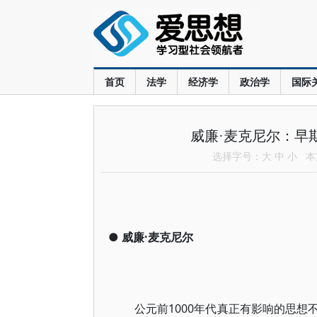
首页
法学
经济学
政治学
国际
威廉·麦克尼尔：早
选择字号：
大
中
小
本文
●
威廉·麦克尼尔
公元前1000年代真正有影响的思