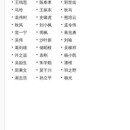
王缉思
陈奉孝
郭世佑
马玲
王振东
狄马
袁伟时
史啸虎
熊培云
秋风
刘小枫
孟令伟
雷一宁
周枫
蒋兆勇
吴伟
沙叶新
刘瑜
葛剑雄
储昭根
吴稼祥
许之远
袁刚
杨小凯
吴励生
朱学勤
潘维
郑秉文
莫于川
羽之野
谢志浩
孙立平
杨光