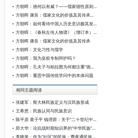
方朝晖：德何以有威？——儒家德性原则的文化心理机制
方朝晖 康良：儒家文化的价值及其传承——方朝晖先生访谈
方朝晖：如何看待中国人历史意识极其发达？
方朝晖：《春秋左传人物谱》（增订本）修订后记
方朝晖 康良：儒家文化的价值及其传承
方朝晖：文化习性与儒学
方朝晖：我为皇权专制辩护吗？
方朝晖：孔夫子与柏拉图为何都注重“德性”？
方朝晖：重思中国传统学问中的本体问题
相同主题阅读
张建军：斯大林民族定义与汉民族形成
王希恩：民族认同与民族意识
陈平原 黄子平 钱理群：关于“二十世纪中国文学”的对话
郑大华：论抗战时期知识界的“中华民族”观念及其差异
李晓斐：作为“社区”的民族：费孝通民族共同体的思想遗产