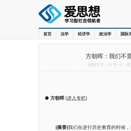
首页
法学
经济学
政治学
国际
方朝晖：我们不需
选择字号：
大
中
小
本文
●
方朝晖
(
进入专栏
)
[摘要]
我们在进行历史教育的时候，