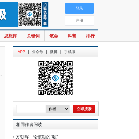
登录
注册
思想库
关键词
笔会
科普
排行
|
|
|
APP
公众号
微博
手机版
相同作者阅读
方朝晖：论慎独的“独”