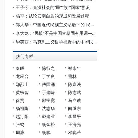
王子今：秦汉社会的“民”“族”“国家”意识
杨堃：试论云南白族的形成和发展过程
郑大华：中国近代民族主义话语下的“民族”“种族”和“国族”
李大龙：“民族”不是中国古籍固有用词——兼论东西话语体系的错接
毕芙蓉：马克思主义哲学视野中的中华民族现代文明
热门专栏
秦晖
陈行之
郑永年
龙应台
丁学良
曹林
鄢烈山
傅国涌
陈嘉映
黄宗智
于建嵘
陈志武
徐贲
郭宇宽
马立诚
杨祖陶
沈志华
向继东
赵汀阳
戴建业
李昌平
张鸣
杨奎松
王海光
周濂
杨鹏
邓晓芒