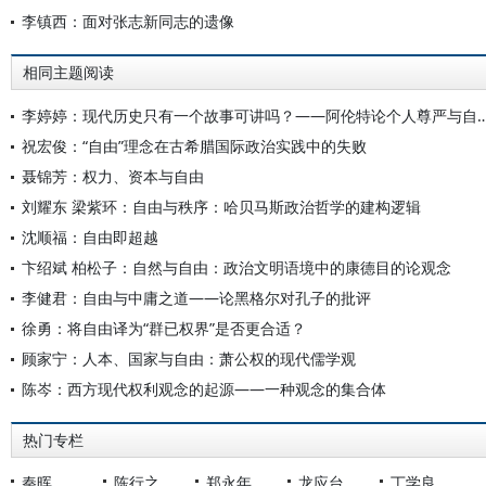
李镇西：面对张志新同志的遗像
相同主题阅读
李婷婷：现代历史只有一个故事可讲吗？——阿伦特论个人
祝宏俊：“自由”理念在古希腊国际政治实践中的失败
聂锦芳：权力、资本与自由
刘耀东 梁紫环：自由与秩序：哈贝马斯政治哲学的建构逻辑
沈顺福：自由即超越
卞绍斌 柏松子：自然与自由：政治文明语境中的康德目的论观念
李健君：自由与中庸之道——论黑格尔对孔子的批评
徐勇：将自由译为“群已权界”是否更合适？
顾家宁：人本、国家与自由：萧公权的现代儒学观
陈岑：西方现代权利观念的起源——一种观念的集合体
热门专栏
秦晖
陈行之
郑永年
龙应台
丁学良