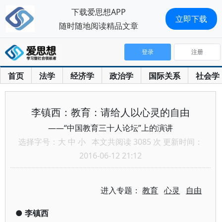
下载爱思想APP
立即下载
随时随地阅读精品文章
登录
注册
首页
法学
经济学
政治学
国际关系
社会学
李镇西：教育：请给人以心灵的自由
——“中国教育三十人论坛”上的演讲
选择字号：
大
中
小
本文共阅读 3085 次 更新时间：
2016-06-12 21:12
进入专题：
教育
心灵
自由
●
李镇西