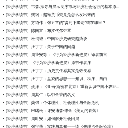
[经济学读书]
韦森:探寻与展示良序市场经济社会运行的基本原理
[经济学读书]
樊纲：超额货币究竟是怎么发出来的
[经济学读书]
方绍伟：张五常的“贪污下降论”错在哪里？
[经济学读书]
陈国富：布罗代尔钟罩
[经济学读书]
杜恂诚：中国经济史研究趋势谈
[经济学读书]
汪丁丁：关于中国的问题
[经济学读书]
周业安等：《行为经济学新进展》译者前言
[经济学读书]
《行为经济学新进展》原书作者序
[经济学读书]
汪丁丁：历史责任感其实是敬畏感
[经济学读书]
汪丁丁：盘旋的思想——知识、秩序、自由
[经济学读书]
姚洋：《亚当·斯密在北京》重新认识中国小农经济
[经济学读书]
周其仁：以郁金香的名义
[经济学读书]
龚强：个体理性、社会理性与金融危机
[经济学读书]
巴曙松：评安迪森·维金《美元的衰落》
[经济学读书]
周叶安：如何解开社会困局
[经济学读书]
张宇燕：实践与真知——读《朱理治金融论稿》