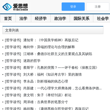
登录
注册
首页
法学
经济学
政治学
国际关系
社会学
文章列表
[哲学读书]
潘知常：《中国美学精神》再版后记
[哲学读书]
梅剑华：异端的理论与合理的解释
[哲学读书]
江绪林：桑德尔社群主义的主要观点及其缺陷
[哲学读书]
迷路的哲学
[哲学读书]
蔡斯宇：孔教的突围？——评干春松《保教立国》
[哲学读书]
刘大桥：福柯《知识考古学》里的激情
[哲学读书]
李永晶：剖析领袖的病态心理
[哲学读书]
尚新建：一代心理学大师弗洛姆，怎么看弗洛伊德？
[哲学读书]
唐文明：朱子《孝经刊误》析论
[哲学读书]
周泽雄：古典世界的笔墨分寸
[哲学读书]
杨祖陶：《康德黑格尔哲学研究》再版后记