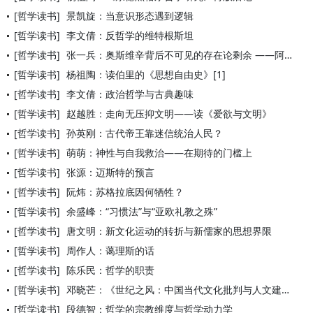
[哲学读书]
景凯旋：当意识形态遇到逻辑
[哲学读书]
李文倩：反哲学的维特根斯坦
[哲学读书]
张一兵：奥斯维辛背后不可见的存在论剩余 ——阿甘本《奥斯维辛
[哲学读书]
杨祖陶：读伯里的《思想自由史》[1]
[哲学读书]
李文倩：政治哲学与古典趣味
[哲学读书]
赵越胜：走向无压抑文明——读《爱欲与文明》
[哲学读书]
孙英刚：古代帝王靠迷信统治人民？
[哲学读书]
萌萌：神性与自我救治——在期待的门槛上
[哲学读书]
张源：迈斯特的预言
[哲学读书]
阮炜：苏格拉底因何牺牲？
[哲学读书]
余盛峰：“习惯法”与“亚欧礼教之殊”
[哲学读书]
唐文明：新文化运动的转折与新儒家的思想界限
[哲学读书]
周作人：蔼理斯的话
[哲学读书]
陈乐民：哲学的职责
[哲学读书]
邓晓芒：《世纪之风：中国当代文化批判与人文建构》自序
[哲学读书]
段德智：哲学的宗教维度与哲学动力学