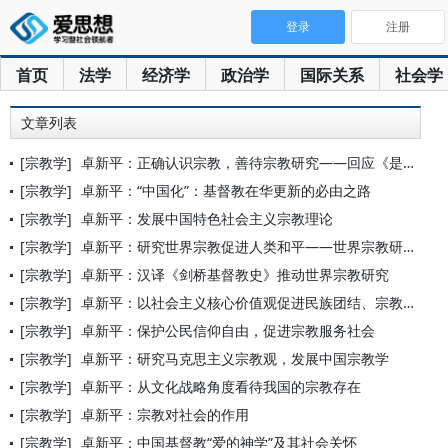
登录
注册
首页
法学
经济学
政治学
国际关系
社会学
文章列表
[宗教学]
卓新平：正确认识宗教，善待宗教研究——回应《是什么“宗教观”
[宗教学]
卓新平：“中国化”：基督教在华更新的必由之路
[宗教学]
卓新平：发展中国特色社会主义宗教理论
[宗教学]
卓新平：研究世界宗教促进人类和平——世界宗教研究所建所50周
[宗教学]
卓新平：汉译《剑桥基督教史》推动世界宗教研究
[宗教学]
卓新平：以社会主义核心价值观促进民族团结、宗教和谐
[宗教学]
卓新平：保护公民信仰自由，促进宗教服务社会
[宗教学]
卓新平：研究马克思主义宗教观，发展中国宗教学
[宗教学]
卓新平：从文化战略角度看待我国的宗教存在
[宗教学]
卓新平：宗教对社会的作用
[宗教学]
卓新平：中国基督教“爱的神学”及其社会关怀