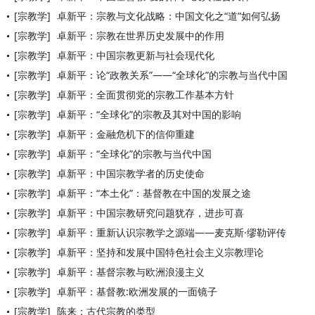
[宗教学]
卓新平：宗教与文化战略：中国文化之“道”如何弘扬
[宗教学]
卓新平：宗教在世界历史发展中的作用
[宗教学]
卓新平：中国宗教更新与社会现代化
[宗教学]
卓新平：论“政教关系”——“全球化”的宗教与当代中国
[宗教学]
卓新平：全面贯彻党的宗教工作基本方针
[宗教学]
卓新平：“全球化”的宗教及其对中国的影响
[宗教学]
卓新平：金融危机下的信仰重建
[宗教学]
卓新平：“全球化”的宗教与当代中国
[宗教学]
卓新平：中国宗教学者的历史使命
[宗教学]
卓新平：“本土化”：基督教在中国的发展之途
[宗教学]
卓新平：中国宗教研究问题犹存，进步可喜
[宗教学]
卓新平：重新认识宗教学之源端——麦克斯·缪勒评传
[宗教学]
卓新平：坚持和发展中国特色社会主义宗教理论
[宗教学]
卓新平：基督宗教与欧洲浪漫主义
[宗教学]
卓新平：基督教:欧洲发展的一面镜子
[宗教学]
陈来：古代宗教的类型