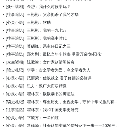
[众生诸相]
金岱：我什么时候学玩？
[往事追忆]
王彬彬：父亲扼杀了我的才华
[心灵小语]
王彬彬：软肋
[往事追忆]
王彬彬：我的一九七八
[往事追忆]
王彬彬：我的高中时代
[往事追忆]
莫砺锋：系主任日记之三
[往事追忆]
郑力刚：最忆当年车轮疾 尽赏万朵“洛阳花”
[众生诸相]
陈漱渝：女作家赵清阁传奇
[读史札记]
李零：古之学者为己，今之学者为人
[心灵小语]
范丽荣：信以诚之 君子修德的必修课
[心灵小语]
思力：致广大而尽精微
[心灵小语]
瞿林东：谈谈读书的辩证法
[读史札记]
瞿林东：尊重历史，重视史学，守护中华民族共有精神家园
[往事追忆]
瞿林东：我和中国史学史研究
[心灵小语]
卞毓方：一尘如虹
[心灵小语]
常修泽：社会认知变革的信号及下一步——2026三件民间出圈事