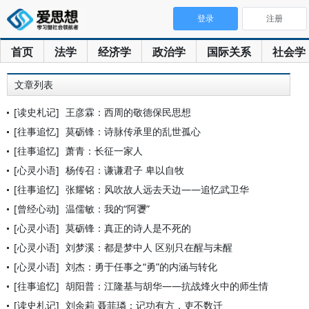
登录
注册
首页
法学
经济学
政治学
国际关系
社会学
文章列表
[读史札记]
王彦霖：西周的敬德保民思想
[往事追忆]
莫砺锋：诗脉传承里的乱世孤心
[往事追忆]
萧青：长征一家人
[心灵小语]
杨传召：谦谦君子 卑以自牧
[往事追忆]
张耀铭：风吹故人远去天边——追忆武卫华
[曾经心动]
温儒敏：我的“阿㜷”
[心灵小语]
莫砺锋：真正的诗人是不死的
[心灵小语]
刘梦溪：都是梦中人 区别只在醒与未醒
[心灵小语]
刘杰：勇于任事之“勇”的内涵与转化
[往事追忆]
胡阳普：江隆基与胡华——抗战烽火中的师生情
[读史札记]
刘余莉 聂菲璘：记功有方，吏不数迁