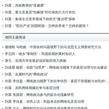
刘晨：高校教师的“亚健康”
刘晨：要注意基层“怕麻烦”对社保执行大打折扣
刘晨：集体生活变革视域下的村庄“微治理”探析
刘晨：“阳光产业”的阴暗面：怎样的养老？怎样的困境？
相同主题阅读
缪德刚 马晗嫣：中国农村问题视野下的马克思主义调查研究方法
罗志田：城乡“薄海民”：民国前期的离村知识人
唐元：实现共享发展必须采取的强力措施
刘成晨 杨君：创新“治理术”：网络政治视角下的基层治理与社会建设
刘晨：反腐时代的“网络政治”
刘晨 李佳盈：网络政治视野下的抗争转型：基层干部腐败与农民的“以网抗争”
刘晨：农民网络视频抗争与基层治理
刘晨 张甜甜：网络政治参与的娱乐化现象研究
刘晨 李佳盈：农民上访：利益表达的网络化及其治理
刘晨 古沁：网络时代社会运动的生成与集体反抗的条件