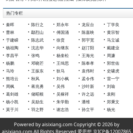
热门专栏
秦晖
陈行之
郑永年
龙应台
丁学良
曹林
鄢烈山
傅国涌
陈嘉映
黄宗智
于建嵘
陈志武
徐贲
郭宇宽
马立诚
杨祖陶
沈志华
向继东
赵汀阳
戴建业
李昌平
张鸣
杨奎松
王海光
周濂
杨鹏
邓晓芒
王缉思
陈奉孝
郭世佑
马玲
王振东
狄马
袁伟时
史啸虎
熊培云
秋风
刘小枫
孟令伟
雷一宁
周枫
蒋兆勇
吴伟
沙叶新
刘瑜
葛剑雄
储昭根
吴稼祥
许之远
袁刚
杨小凯
吴励生
朱学勤
潘维
郑秉文
莫于川
羽之野
谢志浩
孙立平
杨光
Powered by aisixiang.com Copyright © 2026 by
aisixiang.com All Rights Reserved 爱思想 京ICP备12007865