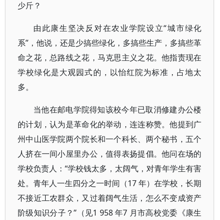
少斤？
由此康生坚决反对在农业学院设立“城市绿化
系”，他说，还是少搞些绿化，多搞些生产，多搞些革
命之花，总路线之花，马克思主义之花。他指责现在
学校绿化是大观园式的，以怡红院为标准，占地太
多。
当他在邮电学院得知该校今年已取消修建办公楼
的计划，认为是革命化的举动，连连称赞。他提到广
州中山医学院两个院长和一个科长、两个秘书，五个
人挤在一间小屋里办公，值得表扬提倡。他问在场的
学校负责人：“学校钱太多，太阔气，对青年学生有害
处。青年人一生四分之一时间（17 年）在学校，长期
不接近工农群众，又过着阔气生活，怎么不变成资产
阶级知识分子？”（见1 958 年7 月市高校党委《康生