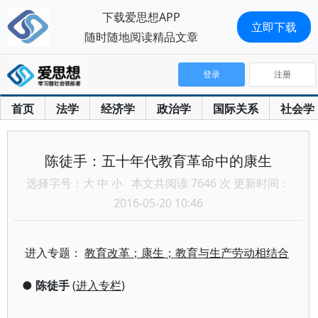
下载爱思想APP
立即下载
随时随地阅读精品文章
登录
注册
首页
法学
经济学
政治学
国际关系
社会学
陈徒手：五十年代教育革命中的康生
选择字号：
大
中
小
本文共阅读 7646 次 更新时间：
2016-05-20 10:46
进入专题：
教育改革；康生；教育与生产劳动相结合
●
陈徒手
(
进入专栏
)