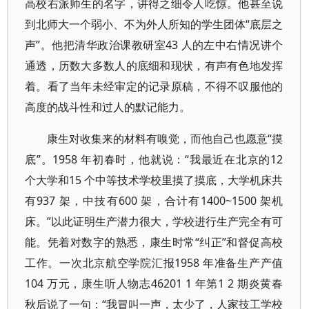
高校右派师生的名字，讲得之细令人吃惊。他甚至说
到北师大一个弱小、不为外人所知的学生团体“底层之
声”。他把清华政治课教研室43 人的左中右情况讲个
通透，历数大多数人的底细和现状，有声有色地发挥
着。看了当年未经审定的记录原稿，不得不叹服他的
高度的战斗性和过人的默记能力。
康生对收集来的材料有嗅觉，而他自己也愿意“摸
底”。1958 年初春时，他就说：“我最近在北京的12
个大学和15 个中等技术学校里摸了摸底，大学机床共
有937 架，中技有600 架，合计有1400~1500 架机
床。”以此证明生产潜力很大，学校进行生产完全有可
能。凭着对数字的熟悉，康生时常“纠正”和督促高校
工作。一次北京航空学院汇报1958 年准备生产产值
104 万元，康生听人物志46201 1 年第1 2 期炎黄春
秋后说了一句：“我冒叫一声，太少了，人家技工学校