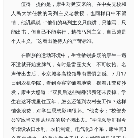
值得一提的是，康生对延安来的、在中央党校和
人民大学任教的马列主义老教授，也同样口中不留
情，他讥讽说：“他们的马列主义只能讲，只能写，只
能出书，但自己不能实行，越教马列主义，自己越是
个人主义。”这看出他待人的严苛标准。
在膨胀的运动环境中，生性敏锐多疑的康生一遇
不适就开始发脾气，有时是雷霆大火，不可收拾。名
声传出去后，令京城各高校领导有畏惧之感。7 月17
日到农机学院，看到会客室铺着地毯，摆着几套皮沙
发，康生大怒道：“双反后这些铺张浪费还未反掉，学
生在这环境里住五年，怎么还能到农村去工作？这样
铺张浪费，对学生思想影响很坏。”他责令：“校部办
公室应当立即从现在的房子搬出去。”学院领导汇报今
年增设农田水利、农机制造、电气化3 个系，康生问3