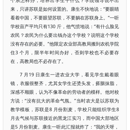
个系怎样办，培养出学生干什么？学院领导说不出
来，只讲苏联是如何设置的。康生不快地说：“要眼睛
看着中国，不要眼望苏联，不要躺在苏联身上。”一听
学校亩产平均只有130 斤，他气愤地说：“有什么脸见
农民？农民为什么要出钱办这个学校？说明这个学校
没有存在的必要。”他限定农业部高教局搬到农机学院
住3 个月，限半年时间办好，否则学校也不必要存
在，高教局也不必存在了。
7 月19 日康生一进农业大学，看见学生戴着眼
镜，衣服很整齐，尤其女学生还烫头发，搽胭抹脂，
深感不顺眼，认为不像革命的劳动者的模样。他对校
方说：“没有抗大的革命气氛。”当时农大是以苏联为
教学模板，苏联是8 月份割麦，学校只能组织学生8
月去气候与苏联接近的黑龙江实习，而中国大部地区
是5 月份割麦。康生一听此汇报就炸了：“我的天呀，