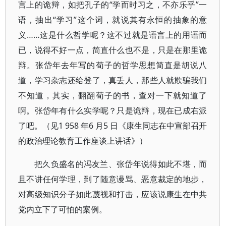
言上的诡辩，如把孔子的“学而时习之，不亦乐乎”一
语，抽出“学习”这个词，就说其有永恒的抽象的意
义……这是什么哲学呢？这不过就是语言上的用语而
已，说得不好一点，简直什么也不是，只是在那里诡
辩。张岱年去年写的荀子的哲学思想简直是胡说八
道，学习杂志还给登了，真丢人，那些人就欺骗我们
不知道，其实，翻翻荀子的书，查对一下就知道了
啊。张岱年有什么实学呢？只是诡辩，现在已成右派
了吧。（见1 958 年6 月5 日《康生同志在中宣部召开
的政治理论教育工作座谈上讲话》）
把久负盛名的冯友兰、张岱年说得如此不堪，而
且不讲任何学理，到了随意谩骂、恶意裁定的地步，
对高级知识分子如此蔑视和打击，应该说康生在中共
党内立下了可怕的案例。