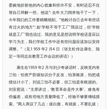
委婉地折射他的内心犹豫和些许不安，有时还忍不住
替自己辩解一些。他说“: 去年大刀阔斧地干了一下，
今年我们的工作要精雕细刻。”他检讨自己去年有些话
有过火的地方“: 如‘学校不等于工厂’我说过，但‘学校
就是工厂’我也说过。我的意见是想说明学校还是应以
学习为主，我们学校工作中还有些问题应该加以安排
调整。”（见1 959 年2 月4 日《张文松传达康生、陆
定一等同志在教育工作会议的讲话》）
康生在1959 年2 月与刘少奇谈话时，反映党内有
三怕：怕资产阶级知识分子反攻，怕算账派，怕把成
绩估计小了。刘说三怕不必要，但三怕是有根据的。
刘安慰说：“主席讲过，‘教育革命是件大事’。难免有
些偏差，或有些地方质量降低了，经验不够要继续摸
索。”两人商议了几点：拔白旗，有就拔，不要乱拔；