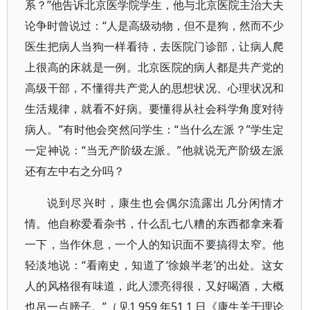
系？”他告诉北京医学院学生，他与北京医院主治大夫
论争时曾说过：“人是高级动物，但不是狗，然而不少
医生把病人当狗一样看待，去医院门诊部，让病人爬
上很高的床就是一例。北京医院的病人都是共产党的
高级干部，不懂得共产党人的思想状况、心理状况和
生活规律，就看不好病。要懂得从社会科学角度对待
病人。”有时他会突然问学生：“当什么左派？”学生定
一定神说：“当无产阶级左派。”他就说无产阶级左派
还有左中右之分吗？
说到尽兴时，康生也会偶尔流露出几分闲情才
情。他自称爱看杂书，什么乱七八糟的东西都拿来看
一下，当作休息，一个人的知识面不要搞得太窄。他
轻淡地说：“看南史，知道了‘徐娘半老’的出处。这女
人的风格很有味道，此人漂亮得很，又好喝酒，大概
也吊一点膀子。”（见1 959 年51 1 日《康生关于理论