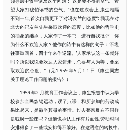
领导层中较早谈及这个问题：“这是要不得的空气，希
望大家打破怕读书的空气。”也在这次会上,康生相隔
不到一年,首次自我更正了对冯友兰的态度“: 我现在对
北大的冯友兰先生采取欢迎的态度，比如他的哲学史
的抽象的继承，人家作了一本书，进行自我批评，你
为什么不欢迎人家？他作的诗中有这样的句子：‘不堪
往事重回首，四十年来作逆流。’人家承认这一条就好
吗？所以我说要欢迎人家进步，总要与人为善，要采
取欢迎的态度。”（见1 959 年5 月1 1 日《康生同志
关于理论工作问题的报告》）
1959 年2 月教育工作会议上，康生报告中认为学
校参加全民炼钢运动，误了点课，和所参加的劳动成
果比起来，是微乎其微的事情。过去整风反右不同样
是耽误一些课吗？但他也承认工作有片面性,劳动时间
安排得多了一些或安排得不够好。在这语意的转换中,