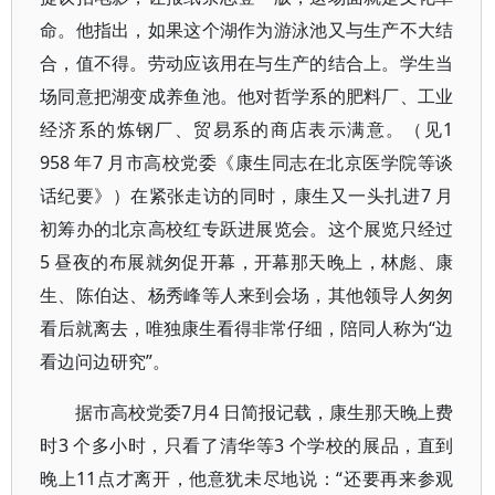
命。他指出，如果这个湖作为游泳池又与生产不大结
合，值不得。劳动应该用在与生产的结合上。学生当
场同意把湖变成养鱼池。他对哲学系的肥料厂、工业
经济系的炼钢厂、贸易系的商店表示满意。（见1
958 年7 月市高校党委《康生同志在北京医学院等谈
话纪要》）在紧张走访的同时，康生又一头扎进7 月
初筹办的北京高校红专跃进展览会。这个展览只经过
5 昼夜的布展就匆促开幕，开幕那天晚上，林彪、康
生、陈伯达、杨秀峰等人来到会场，其他领导人匆匆
看后就离去，唯独康生看得非常仔细，陪同人称为“边
看边问边研究”。
据市高校党委7月4 日简报记载，康生那天晚上费
时3 个多小时，只看了清华等3 个学校的展品，直到
晚上11点才离开，他意犹未尽地说：“还要再来参观