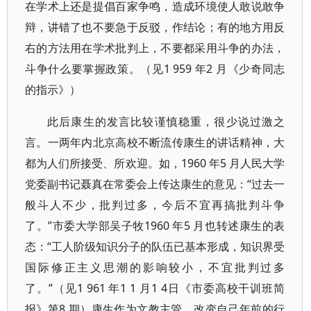
在学术上还是提倡百家争鸣，造成环境使人敢说敢争
辩，讲错了也不要急于反驳，作结论；有的地方用反
右的方法用在学术批判上，不要都采用斗争的办法，
斗争什么要掌握政策。（见1 959 年2 月《少奇同志
的指示》）
此后康生的发言比较谨慎稳重，很少说过激之
言。一两年内北京高校不断流传康生的讲话精神，大
都为人们所接受、所欢迎。如，1960 年5 月人民大学
党委副书记聂真在常委会上传达康生的意见：“过去一
般斗人不少，批判过多，今后不宜再搞批判斗争
了。”市委大学部吴子牧1960 年5 月也转述康生的表
态：“工人阶级知识分子的队伍已基本形成，知识界受
国际修正主义思潮的影响较小，不宜批判过多
了。”（见1 961 年1 1 月1 4日《市委高校干训班简
报》第8 期）康生作为文教主管，改变自己年前的行