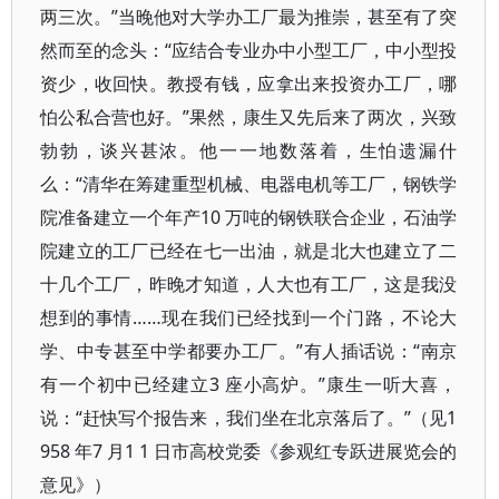
两三次。”当晚他对大学办工厂最为推崇，甚至有了突
然而至的念头：“应结合专业办中小型工厂，中小型投
资少，收回快。教授有钱，应拿出来投资办工厂，哪
怕公私合营也好。”果然，康生又先后来了两次，兴致
勃勃，谈兴甚浓。他一一地数落着，生怕遗漏什
么：“清华在筹建重型机械、电器电机等工厂，钢铁学
院准备建立一个年产10 万吨的钢铁联合企业，石油学
院建立的工厂已经在七一出油，就是北大也建立了二
十几个工厂，昨晚才知道，人大也有工厂，这是我没
想到的事情……现在我们已经找到一个门路，不论大
学、中专甚至中学都要办工厂。”有人插话说：“南京
有一个初中已经建立3 座小高炉。”康生一听大喜，
说：“赶快写个报告来，我们坐在北京落后了。”（见1
958 年7 月1 1 日市高校党委《参观红专跃进展览会的
意见》）