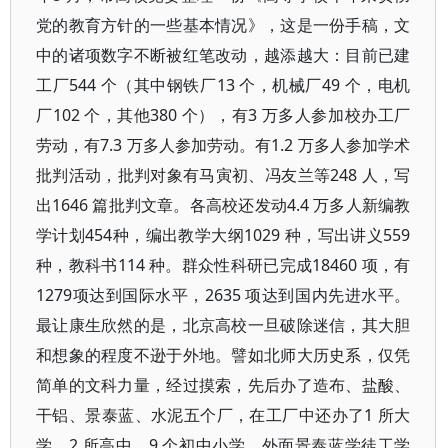
党的教育方针的一些基本情况》，这是一份手稿，文
中的诸项数字不断被红笔改动，越添越大：目前已建
工厂544 个（其中钢铁厂13 个，机械厂49 个，电机
厂102 个，其他380 个），有3 万多人参加校办工厂
劳动，有7.3 万多人参加劳动。有1.2 万多人参加学术
批判活动，批判对象有马寅初、冯友兰等248 人，写
出1646 篇批判文章。各高校还发动4.4 万多人新编教
学计划454种，编出教学大纲1029 种，写出讲义559
种，教科书114 种。群众性科研已完成18460 项，有
1279项达到国际水平，2635 项达到国内先进水平。
最让康生欣然的是，北京高校一旦破除迷信，其大胆
和想象的程度不逊于外地。譬如北师大历史系，仅凭
简单的文科力量，经过摸索，先后办了造布、盐酸、
干铝、景泰蓝、水泥五个厂，在工厂中还办了1 所大
学、2 所高中、9 个初中小学。外面景泰蓝学徒工学