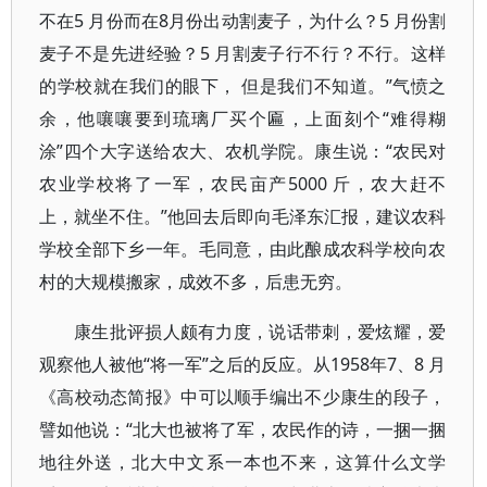
不在5 月份而在8月份出动割麦子，为什么？5 月份割
麦子不是先进经验？5 月割麦子行不行？不行。这样
的学校就在我们的眼下， 但是我们不知道。”气愤之
余，他嚷嚷要到琉璃厂买个匾，上面刻个“难得糊
涂”四个大字送给农大、农机学院。康生说：“农民对
农业学校将了一军，农民亩产5000 斤，农大赶不
上，就坐不住。”他回去后即向毛泽东汇报，建议农科
学校全部下乡一年。毛同意，由此酿成农科学校向农
村的大规模搬家，成效不多，后患无穷。
康生批评损人颇有力度，说话带刺，爱炫耀，爱
观察他人被他“将一军”之后的反应。从1958年7、8 月
《高校动态简报》中可以顺手编出不少康生的段子，
譬如他说：“北大也被将了军，农民作的诗，一捆一捆
地往外送，北大中文系一本也不来，这算什么文学