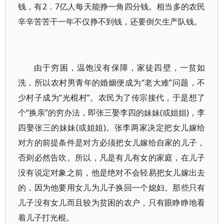
钱，有2．7亿人每天能挣一角四分钱。相当多的农民
辛辛苦苦干一年不仅挣不到钱，还要倒欠生产队钱。
由于穷困，温饱没有保障，家徒四壁，一贫如
洗，所以农村男青年的婚姻便成为“老大难”问题，不
少村子成为“光棍村”。农民为了传宗接代，于是想了
个“换亲”的穷办法，即张三娶李四的妹妹(或姐姐)，李
四娶张三的妹妹(或姐姐)。张李两家决定把女儿嫁给
对方的前提条件是对方必须把女儿嫁给自家的儿子，
否则必然告吹。所以，凡是有儿有女的家庭，在儿子
没有说定对象之前，他是绝对不会轻易把女儿嫁出去
的，因为他要用女儿为儿子换回一个媳妇。那些只有
儿子没有女儿而且较为贫困的农户，只有眼睁睁地看
着儿子打光棍。