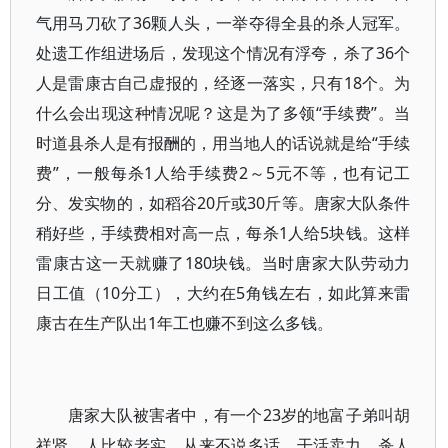
气用马刀砍了36颗人头，一举夺得全县的杀人冠军。
处遗工作组进场后，发现这个情况有浮夸，杀了36个
人是雷康古自己虚报的，经逐一落实，只有18个。为
什么会出现这种情况呢？这是为了多领“手续费”。当
时道县杀人是有报酬的，用当地人的话说就是给“手续
费”，一般每杀1人给手续费2～5元不等，也有记工
分、发实物的，如稻谷20斤或30斤等。唐家大队条件
稍好些，手续费相对高一点，每杀1人给5块钱。这样
雷康古这一天就赚了180块钱。当时唐家大队劳动力
日工值（10分工），大约在5角钱左右，如此算来雷
康古在生产队出1年工也赚不到这么多钱。
唐家大队被害者中，有一个23岁的地富子弟叫胡
祥贤，人比较老实，从来不说多话，干活卖力，杀人