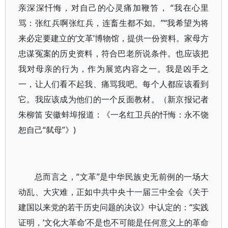
亲深深忏悔，对自己的心灵痛加鞭笞， “我在心里
骂：张红兵啊张红兵，连畜生都不如。”“我希望为将
来必定要建立的‘文革’博物馆，提供一份资料。家母方
忠谋冤案的历史资料，符合巴老所说条件。也应该把
我对母亲的行为，作为展览内容之一。我是凶手之
一，让人们看不起我、痛骂我吧。每个人都应该看到
它。我应该成为他们的一个反面教材。（新京报记者
朱柳笛 安徽蚌埠报道：《一名红卫兵的忏悔：永不饶
恕自己“弑母”》)
总而言之，“文革”是中华民族史无前例的一场大
动乱、大灾难，正如中共中央十一届三中全会《关于
建国以来党的若干历史问题的决议》中认定的：“实践
证明，‘文化大革命’不是也不可能是任何意义上的革命