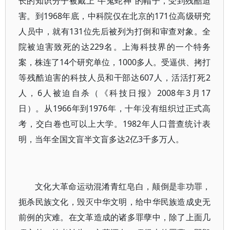
长的知识分子被戴上“牛鬼蛇神”的帽子，受到残酷迫
害。到1968年底，中科院仅在北京的171位高级研究
人员中，就有131位先后被列为打倒和审查对象。全
院被迫害致死的达229名。上海科技界的一个特务
案，株连了14个研究单位，1000多人。受逼供、拷打
等残酷迫害的科技人员和干部达607人，活活打死2
人，6人被迫自杀（《科技日报》2008年3月17
日）。从1966年到1976年，十年没有组织过正式高
考，交白卷也可以上大学。1982年人口普查统计表
明，当年全国文盲半文盲多达2亿3千多万人。
文化大革命运动混淆青红皂白，颠倒是非功罪，
扼杀民族文化，毁灭中华文明，给中华民族造成史无
前例的灾难。在文革造成的诸多罪孽中，除了上面几