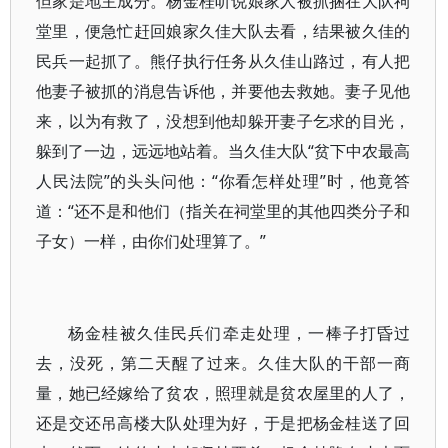
但家是地主成分。杨金桂听说娘家人被抓捆在大队祠
堂里，便急忙赶回娘家久佳大队去看，结果被久佳的
民兵一起抓了。熊仔执行任务从久佳山路过，有人把
他妻子被抓的消息告诉他，并要他去救她。妻子见他
来，以为有救了，没想到他却躲开妻子乞求的目光，
躲到了一边，远远地站着。当久佳大队“贫下中农最高
人民法院”的头头问他：“你看怎样处理”时，他竟答
道：“还不是和他们（指关在祠堂里的其他四类分子和
子女）一样，由你们处理算了。”
杨金桂被久佳民兵们牵走处理，一棒子打昏过
去，没死，第二天醒了过来。久佳大队的干部一商
量，她已经嫁给了贫农，照理就是贫农屋里的人了，
还是交还吊高楼大队处理为好，于是把杨金桂送了回