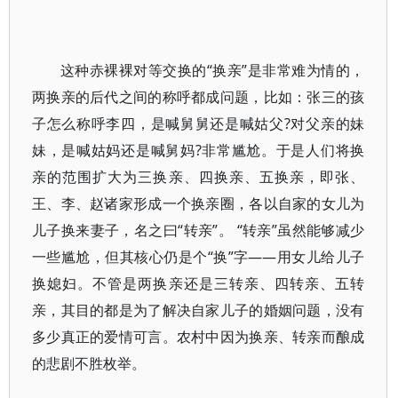
这种赤裸裸对等交换的“换亲”是非常难为情的，
两换亲的后代之间的称呼都成问题，比如：张三的孩
子怎么称呼李四，是喊舅舅还是喊姑父?对父亲的妹
妹，是喊姑妈还是喊舅妈?非常尴尬。于是人们将换
亲的范围扩大为三换亲、四换亲、五换亲，即张、
王、李、赵诸家形成一个换亲圈，各以自家的女儿为
儿子换来妻子，名之曰“转亲”。 “转亲”虽然能够减少
一些尴尬，但其核心仍是个“换”字——用女儿给儿子
换媳妇。不管是两换亲还是三转亲、四转亲、五转
亲，其目的都是为了解决自家儿子的婚姻问题，没有
多少真正的爱情可言。农村中因为换亲、转亲而酿成
的悲剧不胜枚举。