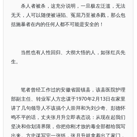
杀人者被杀，这充分说明，一旦极左泛滥，无法
无天，人可以随便被诬陷、冤屈乃至被杀戮，那么包
括施暴者在内的任何人都不可能是安全的！
当然也有人性回归、大彻大悟的人，如张红兵先
生。
笔者曾经工作过的安徽省固镇县，该县医院护理
部副主任、转业军人方忠谋于1970年2月13日在家里
讲了几句领导人不该搞个人崇拜和为刘少奇、彭德怀
鸣不平的话，丈夫张月升立即表态说：从现在起我们
坚决和你划清界限，你把你刚才放的毒全部都给我写
出来。方忠谋写完一张纸，张月升就拿着出了家门，