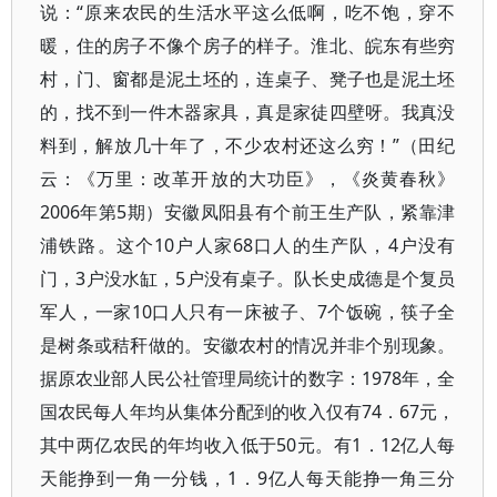
说：“原来农民的生活水平这么低啊，吃不饱，穿不
暖，住的房子不像个房子的样子。淮北、皖东有些穷
村，门、窗都是泥土坯的，连桌子、凳子也是泥土坯
的，找不到一件木器家具，真是家徒四壁呀。我真没
料到，解放几十年了，不少农村还这么穷！”（田纪
云：《万里：改革开放的大功臣》，《炎黄春秋》
2006年第5期）安徽凤阳县有个前王生产队，紧靠津
浦铁路。这个10户人家68口人的生产队，4户没有
门，3户没水缸，5户没有桌子。队长史成德是个复员
军人，一家10口人只有一床被子、7个饭碗，筷子全
是树条或秸秆做的。安徽农村的情况并非个别现象。
据原农业部人民公社管理局统计的数字：1978年，全
国农民每人年均从集体分配到的收入仅有74．67元，
其中两亿农民的年均收入低于50元。有1．12亿人每
天能挣到一角一分钱，1．9亿人每天能挣一角三分