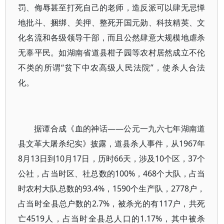
罚、侮辱甚至打死自己的老师，造反派可以肆无忌惮
地批斗、捆绑、关押、整死开国元勋、科技精英、文
化名流和各级领导干部，而且公然肆意大规模地虐杀
无辜平民。如湖南省道县柑子园等农村居然成立不伦
不类的所谓“贫下中农高级人民法院”，使杀人合法
化。
据谭合成《血的神话——公元一九六七年湖南道
县文革大屠杀纪实》披露，道县杀人事件，从1967年
8月13日到10月17日，历时66天，涉及10个区，37个
公社，占当时区、社总数的100%，468个大队，占当
时农村大队总数的93.4%，1590个生产队，2778户，
占当时全县总户数的2.7%，被杀光的有117户，共死
亡4519人，占当时全县总人口的1.17%，其中被杀