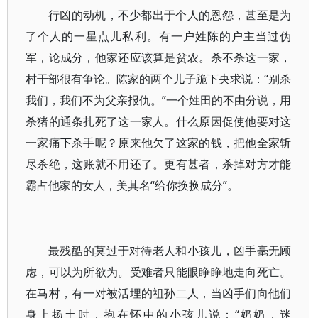
行凶的动机，不少都出于个人的恩怨，甚至是为
了个人的一星点儿私利。有一户姓陈的户主当过伪
军，论成分，他家还应该算是贫农。杀不杀这一家，
村干部很有争论。陈家的两个儿子跪下央求说：“别杀
我们，我们不为父亲报仇。”一个姓田的不由分说，用
杀猪的通条扎死了这一家人。什么原因促使他要对这
一家痛下杀手呢？原来他欠了这家的钱，把他全家斩
尽杀绝，这账就不用还了。更有甚者，杀掉对方才能
霸占他家的女人，美其名“给你换换成分”。
最残酷的莫过于对待老人和小孩儿，凶手毫无顾
虑，可以为所欲为。受难者只能眼睁睁地走向死亡。
在马村，有一对被活埋的祖孙二人，当凶手们向他们
身上扬土时，抱在怀中的小孩儿说：“奶奶，迷