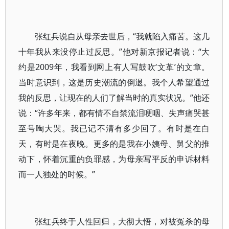
张红兵说自从母亲去世后，“我就陷入痛苦。这几
十年我从来没停止过反思。”他对新京报记者说：“大
约是2009年，我看到网上有人写鼓吹‘文革’的文章。
当时意识到，这是历史潮流的倒退。我个人希望通过
我的反思，让现在的人们了解当时的真实状况。”他还
说：“许多年来，都有情不自禁流泪哽咽、失声痛哭甚
至号啕大哭。我已记不清有多少回了。有时是在白
天，有时是在夜晚。更多的是我在小姨母、舅父的推
动下，怀着沉重的负罪感，为母亲写平反的申诉材料
而一人独处的时候。”
张红兵终于人性回归，大彻大悟，对被冤杀的母