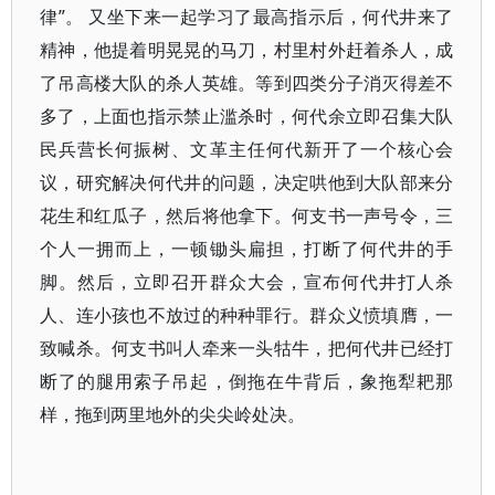
律”。 又坐下来一起学习了最高指示后，何代井来了
精神，他提着明晃晃的马刀，村里村外赶着杀人，成
了吊高楼大队的杀人英雄。等到四类分子消灭得差不
多了，上面也指示禁止滥杀时，何代余立即召集大队
民兵营长何振树、文革主任何代新开了一个核心会
议，研究解决何代井的问题，决定哄他到大队部来分
花生和红瓜子，然后将他拿下。何支书一声号令，三
个人一拥而上，一顿锄头扁担，打断了何代井的手
脚。然后，立即召开群众大会，宣布何代井打人杀
人、连小孩也不放过的种种罪行。群众义愤填膺，一
致喊杀。何支书叫人牵来一头牯牛，把何代井已经打
断了的腿用索子吊起，倒拖在牛背后，象拖犁耙那
样，拖到两里地外的尖尖岭处决。