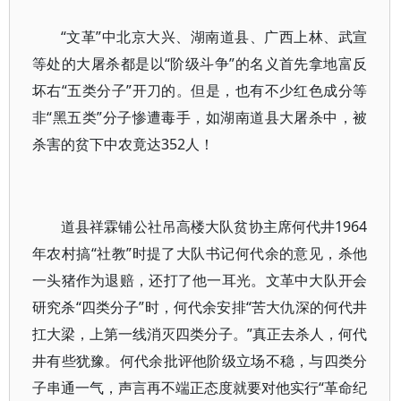
“文革”中北京大兴、湖南道县、广西上林、武宣
等处的大屠杀都是以“阶级斗争”的名义首先拿地富反
坏右“五类分子”开刀的。但是，也有不少红色成分等
非“黑五类”分子惨遭毒手，如湖南道县大屠杀中，被
杀害的贫下中农竟达352人！
道县祥霖铺公社吊高楼大队贫协主席何代井1964
年农村搞“社教”时提了大队书记何代余的意见，杀他
一头猪作为退赔，还打了他一耳光。文革中大队开会
研究杀“四类分子”时，何代余安排“苦大仇深的何代井
扛大梁，上第一线消灭四类分子。”真正去杀人，何代
井有些犹豫。何代余批评他阶级立场不稳，与四类分
子串通一气，声言再不端正态度就要对他实行“革命纪