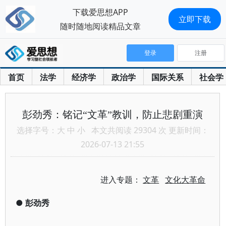
下载爱思想APP
立即下载
随时随地阅读精品文章
登录
注册
首页
法学
经济学
政治学
国际关系
社会学
彭劲秀：铭记“文革”教训，防止悲剧重演
选择字号：
大
中
小
本文共阅读 29304 次 更新时间：
2026-07-13 21:55
进入专题：
文革
文化大革命
●
彭劲秀