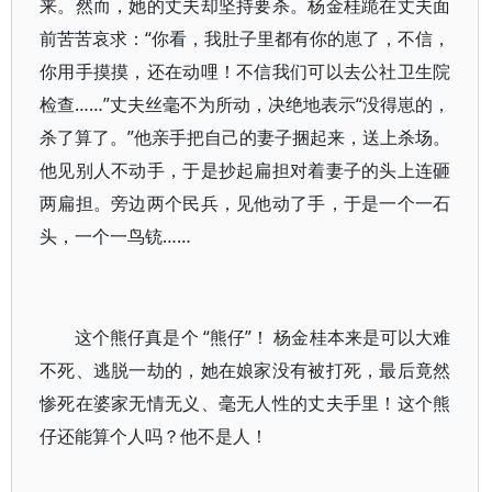
来。然而，她的丈夫却坚持要杀。杨金桂跪在丈夫面
前苦苦哀求：“你看，我肚子里都有你的崽了，不信，
你用手摸摸，还在动哩！不信我们可以去公社卫生院
检查……”丈夫丝毫不为所动，决绝地表示“没得崽的，
杀了算了。”他亲手把自己的妻子捆起来，送上杀场。
他见别人不动手，于是抄起扁担对着妻子的头上连砸
两扁担。旁边两个民兵，见他动了手，于是一个一石
头，一个一鸟铳……
这个熊仔真是个 “熊仔”！ 杨金桂本来是可以大难
不死、逃脱一劫的，她在娘家没有被打死，最后竟然
惨死在婆家无情无义、毫无人性的丈夫手里！这个熊
仔还能算个人吗？他不是人！