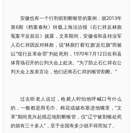
安徽也有一个行刑前割断喉管的案例：据2013年
第6期《档案春秋》转载上海法治报《石仁祥反林彪
冤案平反前后》披露，文革期间，安徽省和县转业军
人石仁祥因反对林彪，说“林彪打着‘红旗’反红旗”而被
以“现行反革命罪”判处死刑，1970年7月12日在和县
体育场召开的公判大会上处决。“为了防止石仁祥在公
判大会上发表言论，他们还将石仁祥的喉管割断。”
过去听老人说过，枪毙人时怕他呼喊口号什么
的，一般都是用毛巾、棉花或破布塞进他嘴里，“文
革”期间竟兴起残忍地割断喉管，仅“辽宁被割喉处死
的就有三十多人”，至于全国有多少就不得而知了。