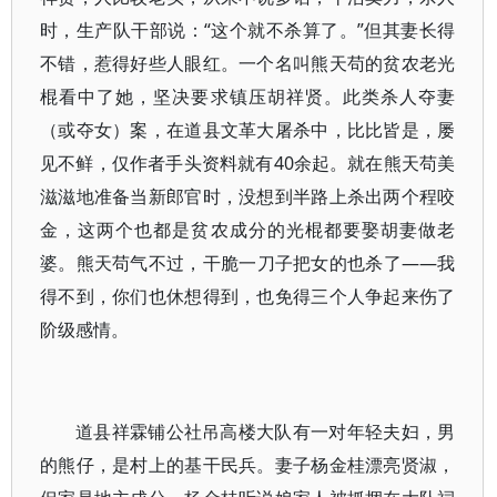
时，生产队干部说：“这个就不杀算了。”但其妻长得
不错，惹得好些人眼红。一个名叫熊天苟的贫农老光
棍看中了她，坚决要求镇压胡祥贤。此类杀人夺妻
（或夺女）案，在道县文革大屠杀中，比比皆是，屡
见不鲜，仅作者手头资料就有40余起。就在熊天苟美
滋滋地准备当新郎官时，没想到半路上杀出两个程咬
金，这两个也都是贫农成分的光棍都要娶胡妻做老
婆。熊天苟气不过，干脆一刀子把女的也杀了——我
得不到，你们也休想得到，也免得三个人争起来伤了
阶级感情。
道县祥霖铺公社吊高楼大队有一对年轻夫妇，男
的熊仔，是村上的基干民兵。妻子杨金桂漂亮贤淑，