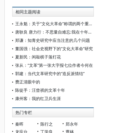
相同主题阅读
王永魁：关于“文化大革命”称谓的两个重要概念辨析
唐耿良 唐力行：不思量自难忘:我在十年浩劫中的遭遇
郑谦：知青史研究中应当注意的几个问题
董国强：社会史视野下的“文化大革命”研究
夏新民：闲敲棋子落灯花
张从：“文革”第一张大字报七位作者今何在
郭建：当代文革研究中的“造反派情结”
费正清眼中的
陈徒手：汪曾祺的文革十年
康州客：我的红卫兵生涯
热门专栏
秦晖
陈行之
郑永年
龙应台
丁学良
曹林