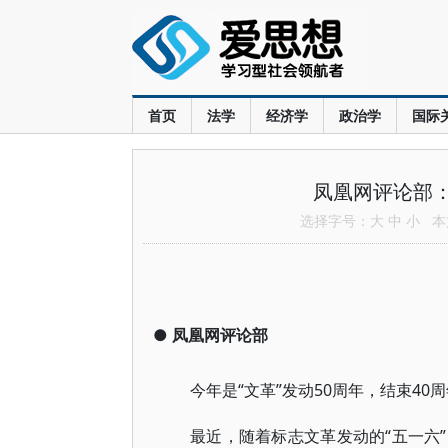
首页
法学
经济学
政治学
国际
凤凰网评论部：
选择字号：
大
中
小
本文
●
凤凰网评论部
今年是“文革”发动50周年，结束40
最近，随着标志文革发动的“五一六