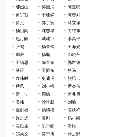
鄢烈山
傅国涌
陈嘉映
黄宗智
于建嵘
陈志武
徐贲
郭宇宽
马立诚
杨祖陶
沈志华
向继东
赵汀阳
戴建业
李昌平
张鸣
杨奎松
王海光
周濂
杨鹏
邓晓芒
王缉思
陈奉孝
郭世佑
马玲
王振东
狄马
袁伟时
史啸虎
熊培云
秋风
刘小枫
孟令伟
雷一宁
周枫
蒋兆勇
吴伟
沙叶新
刘瑜
葛剑雄
储昭根
吴稼祥
许之远
袁刚
杨小凯
吴励生
朱学勤
潘维
郑秉文
莫于川
羽之野