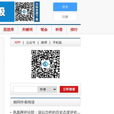
登录
注册
思想库
关键词
笔会
科普
排行
|
|
|
APP
公众号
微博
手机版
相同作者阅读
凤凰网评论部：该以怎样的历史态度评价“文革”