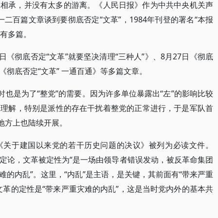
脉相承，并没有太多的游离。《人民日报》作为中共中央机关声
有一二百篇文章谈到要彻底否定“文革”，1984年刊登的署名“本报
就有多篇。
日《彻底否定“文革”就要坚决清理“三种人”》、8月27日《彻底
日《彻底否定“文革” 一通百通》等多篇文章。
时也是为了“整党”的需要。因为许多单位暴露出“左”的影响比较
的理解，特别是派性的存在干扰着整党的正常进行，于是军队首
着地方上也陆续开展。
《关于建国以来党的若干历史问题的决议》被列为必读文件。
定论，文革被定性为“是一场由领导者错误发动，被反革命集团
的内乱”。这里，“内乱”是主语，是关键，其前面有“带来严重
文革的定性是“带来严重灾难的内乱”，这是当时党内外的基本共