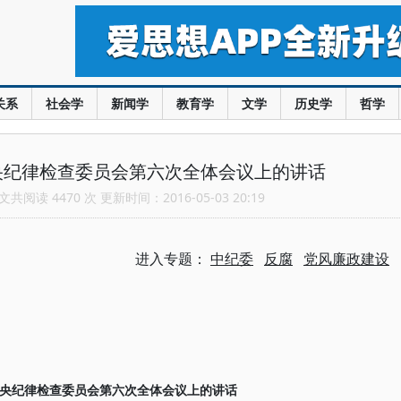
关系
社会学
新闻学
教育学
文学
历史学
哲学
央纪律检查委员会第六次全体会议上的讲话
共阅读 4470 次 更新时间：2016-05-03 20:19
进入专题：
中纪委
反腐
党风廉政建设
央
纪律检查委员会第六次全体会议上的讲话