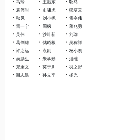
马玲
王振东
狄马
袁伟时
史啸虎
熊培云
秋风
刘小枫
孟令伟
雷一宁
周枫
蒋兆勇
吴伟
沙叶新
刘瑜
葛剑雄
储昭根
吴稼祥
许之远
袁刚
杨小凯
吴励生
朱学勤
潘维
郑秉文
莫于川
羽之野
谢志浩
孙立平
杨光