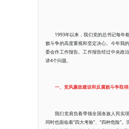
1993年以来，我们党的总书记每
败斗争的高度重视和坚定决心。今年我
委会作工作报告。工作报告经过中央政
讲4个问题。
一、党风廉政建设和反腐败斗争取得
我们党肩负着带领全国各族人民实现
同时也面临着“四大考验”、“四种危险”