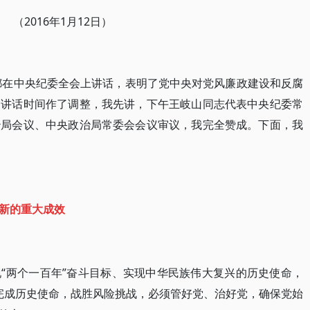
（2016年1月12日）
年都在中央纪委全会上讲话，表明了党中央对党风廉政建设和反腐
的讲话时间作了调整，我先讲，下午王岐山同志代表中央纪委常
治局会议、中央政治局常委会会议审议，我完全赞成。下面，我
新的重大成效
“两个一百年”奋斗目标、实现中华民族伟大复兴的历史使命，
。完成历史使命，战胜风险挑战，必须管好党、治好党，确保党始