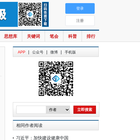
登录
注册
思想库
关键词
笔会
科普
排行
|
|
|
APP
公众号
微博
手机版
相同作者阅读
习近平：加快建设健康中国