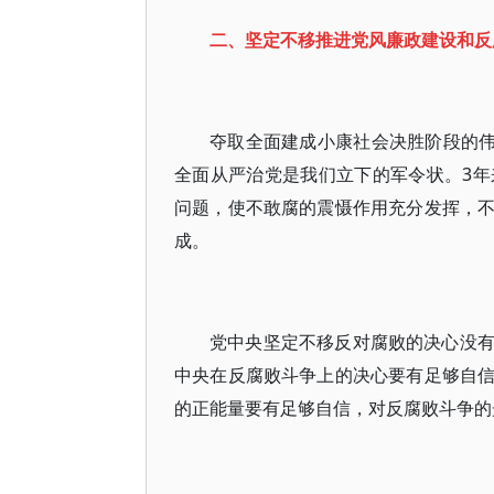
二、坚定不移推进党风廉政建设和反
夺取全面建成小康社会决胜阶段的伟
全面从严治党是我们立下的军令状。3
问题，使不敢腐的震慑作用充分发挥，
成。
党中央坚定不移反对腐败的决心没
中央在反腐败斗争上的决心要有足够自
的正能量要有足够自信，对反腐败斗争的