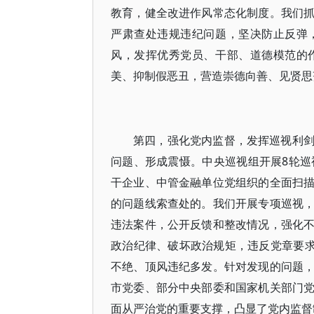
教育，健全改进作风常态化制度。我们
严肃查处违规违纪问题，坚决防止反弹
风，发挥优秀党员、干部、道德模范的
美、抑制假恶丑，营造崇德向善、见贤思
第四，强化党内监督，发挥巡视利
问题、形成震慑。中央巡视组开展8轮巡
干企业、中管金融单位党组织的全面扫
的问题线索查处的。我们开展专项巡视
违法案件，公开反馈和整改情况，强化
政治纪律、破坏政治规矩，违反党章要求
不绝、顶风违纪多发。针对发现的问题
市党委、部分中央部委和国家机关部门
面从严治党的重要支撑，凸显了党内监督