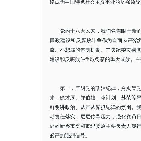
终成为中国特色社会主义事业的坚强领导
党的十八大以来，我们党着眼于新的
廉政建设和反腐败斗争作为全面从严治
腐、不想腐的体制机制。中央纪委贯彻
建设和反腐败斗争取得新的重大成效。主
第一，严明党的政治纪律，夯实管
来、徐才厚、郭伯雄、令计划、苏荣等
鲜明讲政治、从严从紧抓纪律的氛围。
动责任落实，层层传导压力，强化党员
处的新乡市委和市纪委原主要负责人履
必严的强烈信号。