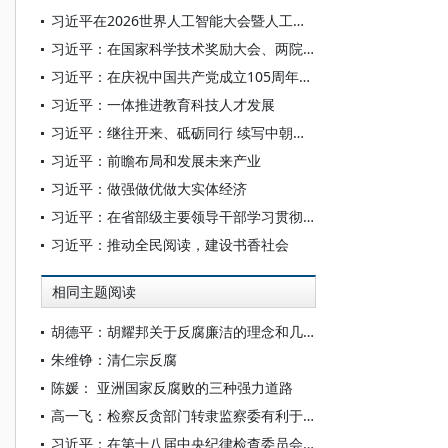
习近平在2026世界人工智能大会暨人工智能全球治理高级别会议开幕式上的主旨讲话（全文）
习近平：在国家科学技术奖励大会、两院院士大会、中国科协第十一次全国代表大会上的讲话
习近平：在庆祝中国共产党成立105周年大会上的讲话
习近平：一体推进教育科技人才发展
习近平：继往开来、砥砺同行 续写中朝传统友谊崭新篇章
习近平：前瞻布局和发展未来产业
习近平：做强做优做大实体经济
习近平：在省部级主要领导干部学习贯彻党的二十届四中全会精神专题研讨班上的讲话
习近平：推动全民阅读，建设书香社会
相同主题阅读
胡德平：胡耀邦关于反腐廉洁的理念和几个故事
朱维铮：清仁宗反腐
陈媛： 亚洲国家反腐败的三种强力道路
高一飞：检察反贪部门转隶监察委有利于侦查法治化
习近平：在第十八届中央纪律检查委员会第六次全体会议上的讲话