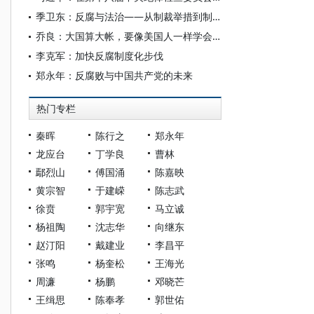
季卫东：反腐与法治——从制裁举措到制度建设
乔良：大国算大帐，要像美国人一样学会等待！
李克军：加快反腐制度化步伐
郑永年：反腐败与中国共产党的未来
热门专栏
秦晖
陈行之
郑永年
龙应台
丁学良
曹林
鄢烈山
傅国涌
陈嘉映
黄宗智
于建嵘
陈志武
徐贲
郭宇宽
马立诚
杨祖陶
沈志华
向继东
赵汀阳
戴建业
李昌平
张鸣
杨奎松
王海光
周濂
杨鹏
邓晓芒
王缉思
陈奉孝
郭世佑