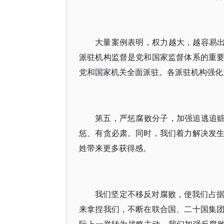
大量案例表明，权力越大，越容易出
派驻机构监督是党和国家监督体系的重
党和国家机关全面派驻。各派驻机构强化监
第五，严惩腐败分子，加强追逃追赃
惩、有贪必肃。同时，我们着力解决发
姓带来更多获得感。
我们坚定不移反对腐败，使我们占
来拿捏我们，不断在联合国、二十国集