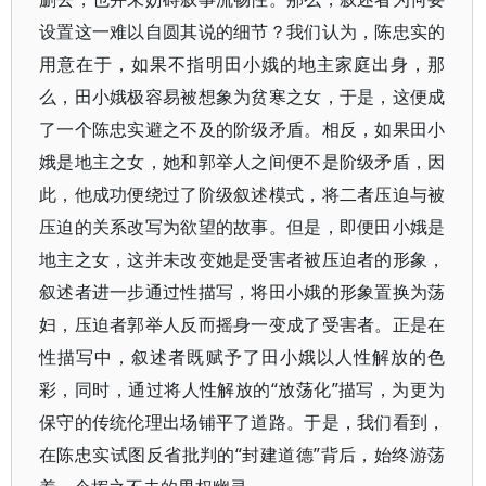
设置这一难以自圆其说的细节？我们认为，陈忠实的
用意在于，如果不指明田小娥的地主家庭出身，那
么，田小娥极容易被想象为贫寒之女，于是，这便成
了一个陈忠实避之不及的阶级矛盾。相反，如果田小
娥是地主之女，她和郭举人之间便不是阶级矛盾，因
此，他成功便绕过了阶级叙述模式，将二者压迫与被
压迫的关系改写为欲望的故事。但是，即便田小娥是
地主之女，这并未改变她是受害者被压迫者的形象，
叙述者进一步通过性描写，将田小娥的形象置换为荡
妇，压迫者郭举人反而摇身一变成了受害者。正是在
性描写中，叙述者既赋予了田小娥以人性解放的色
彩，同时，通过将人性解放的“放荡化”描写，为更为
保守的传统伦理出场铺平了道路。于是，我们看到，
在陈忠实试图反省批判的“封建道德”背后，始终游荡