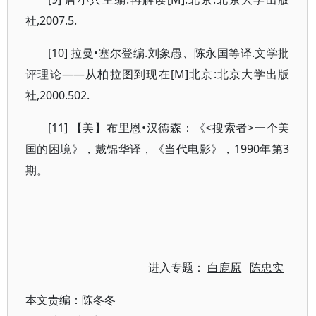
社,2007.5.
[10] 拉曼•塞尔登编.刘象愚、陈永国等译.文学批
评理论——从柏拉图到现在[M]北京:北京大学出版
社,2000.502.
[11] 【美】布里恩•汉德森：《<搜索者>一个美
国的困境》，戴锦华译，《当代电影》，1990年第3
期。
进入专题：
白鹿原
陈忠实
本文责编：
陈冬冬