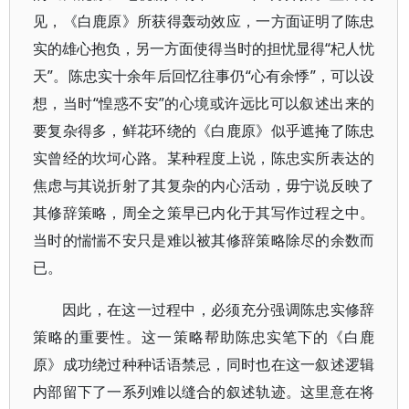
见，《白鹿原》所获得轰动效应，一方面证明了陈忠
实的雄心抱负，另一方面使得当时的担忧显得“杞人忧
天”。陈忠实十余年后回忆往事仍“心有余悸”，可以设
想，当时“惶惑不安”的心境或许远比可以叙述出来的
要复杂得多，鲜花环绕的《白鹿原》似乎遮掩了陈忠
实曾经的坎坷心路。某种程度上说，陈忠实所表达的
焦虑与其说折射了其复杂的内心活动，毋宁说反映了
其修辞策略，周全之策早已内化于其写作过程之中。
当时的惴惴不安只是难以被其修辞策略除尽的余数而
已。
因此，在这一过程中，必须充分强调陈忠实修辞
策略的重要性。这一策略帮助陈忠实笔下的《白鹿
原》成功绕过种种话语禁忌，同时也在这一叙述逻辑
内部留下了一系列难以缝合的叙述轨迹。这里意在将