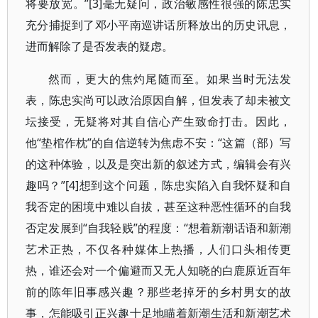
将要放宽。”[3]毫无疑问，政治敏感性很强的陈忠实
充分捕捉到了邓小平南巡讲话所释放出的历史讯息，
进而解除了是否发表的疑虑。
然而，更大的焦灼尾随而至。如果当时无法发
表，陈忠实尚可以政治原因自解，但发表了却未被文
坛接受，无疑将对其自信心产生致命打击。因此，
他“垫棺作枕”的自信逆转为焦虑不安：“这篇（部）写
的这种体验，以及是突出新的叙述方式，编辑会有兴
趣吗？”[4]想到这个问题，陈忠实陷入自我怀疑和自
我否定的困境中难以自拔，甚至这种恶性循环的自我
否定发展到“自我轻贱”的程度：“想着新潮话语和新潮
艺术正热，不仅各种媒体上热播，人们口头相传更
热，谁还会对一个偏避而又无人知晓的白鹿原近百年
前的陈年旧事感兴趣？那些老掉牙的乡村男女的故
事，怎能吸引正兴趣十足地瞄着新潮生活和新潮艺术