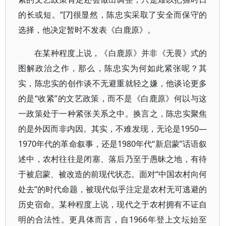
的长或短。”[7]很显然，陈忠实采取了安全而保守的
选择，他决定暂时不发表《白鹿原》。
在某种程度上说，《白鹿原》并非《无畏》式的
图解政治之作，那么，陈忠实为何如此紧张呢？其
实，陈忠实的创作谈不无避重就轻之嫌，他谈论更多
的是“收紧”的文艺政策，而不是《白鹿原》何以与这
一政策处于一种紧张关系之中。换言之，陈忠实聚焦
的是外因而非内因。其实，不难发现，无论是1950—
1970年代的革命叙事，还是1980年代“新启蒙”话语叙
述中，农村往往是闭塞、落后乃至于愚昧之地，有待
于被启蒙、被改造的前现代状态。面对“中国农村向何
处去”的时代命题，被现代似乎注定是农村无可逃避的
历史宿命。某种程度上说，现代之于农村拥有不证自
明的合法性。更具体而言，自1966年登上文坛始至