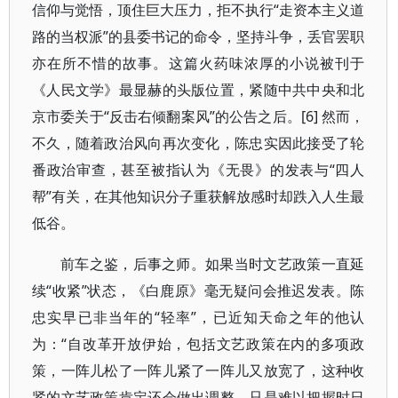
信仰与觉悟，顶住巨大压力，拒不执行“走资本主义道
路的当权派”的县委书记的命令，坚持斗争，丢官罢职
亦在所不惜的故事。这篇火药味浓厚的小说被刊于
《人民文学》最显赫的头版位置，紧随中共中央和北
京市委关于“反击右倾翻案风”的公告之后。[6] 然而，
不久，随着政治风向再次变化，陈忠实因此接受了轮
番政治审查，甚至被指认为《无畏》的发表与“四人
帮”有关，在其他知识分子重获解放感时却跌入人生最
低谷。
前车之鉴，后事之师。如果当时文艺政策一直延
续“收紧”状态，《白鹿原》毫无疑问会推迟发表。陈
忠实早已非当年的“轻率”，已近知天命之年的他认
为：“自改革开放伊始，包括文艺政策在内的多项政
策，一阵儿松了一阵儿紧了一阵儿又放宽了，这种收
紧的文艺政策肯定还会做出调整，只是难以把握时日