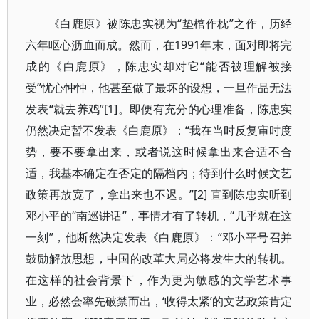
《白鹿原》被陈忠实视为“垫棺作枕”之作，历经
六年呕心沥血而成。然而，在1991年末，面对即将完
成的《白鹿原》，陈忠实却对它“能否被理解被接
受”忧心忡忡，他甚至做了最坏的设想，一旦作品无法
发表“就去养鸡”[1]。即便有充分的心理准备，陈忠实
仍然决定暂不发表《白鹿原》：“我在当时反复审时度
势，要不要拿出来，或者说这时候拿出来合适不合
适，我基本确定在否定的隔档内；待到什么时候文艺
政策再放宽了，拿出来也不迟。”[2] 直到陈忠实听到
邓小平的“南巡讲话”，事情才有了转机，“几乎就在这
一刻”，他断然决定发表《白鹿原》：“邓小平号召并
鼓励解放思想，中国的改革大局必将发生大的转机。
在这样的社会背景下，作为更为敏感的文学艺术事
业，必然会率先破禁而出，‘收得太紧’的文艺政策肯定