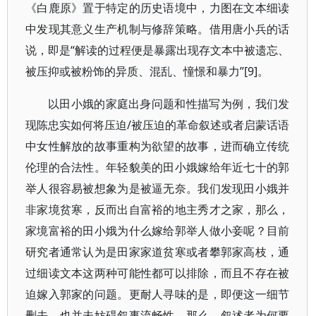
《白鹿原》置于特定的历史语境中，力图在文本细读
中发现其意义生产机制与修辞策略。借用唐小兵的话
说，即是“解读的过程便是暴露出现存文本中被遗忘、
被压抑或被粉饰的异质、混乱、憧憬和暴力”[9]。
以田小娥的家庭出身问题和性描写为例，我们发
现陈忠实如何将压迫/被压迫的革命叙述或者启蒙话语
中女性解放的故事重构为欲望的故事，进而确立传统
伦理的合法性。年轻貌美的田小娥嫁给年近七十的郭
举人很容易被想象为是被逼无奈。我们发现田小娥并
非家境贫寒，反而出自富裕的地主秀才之家，那么，
家境富裕的田小娥为什么嫁给郭举人做小妾呢？目前
研究者通常认为是田家家道贫寒或者攀郭家高枝，通
过细读文本这两种可能性都可以排除，而且不存在被
迫嫁入郭家的问题。更耐人寻味的是，即便这一细节
删去，也并未妨碍叙事流畅性。那么，叙述者为何要