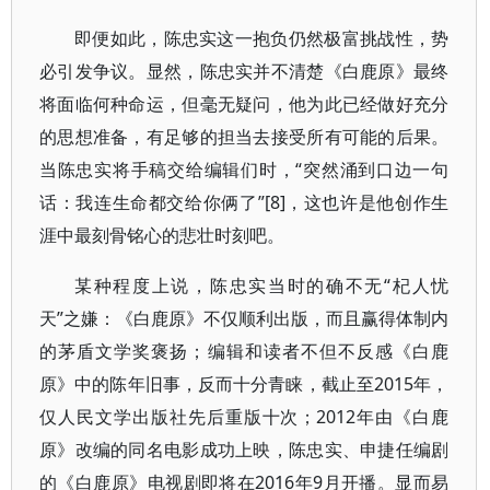
即便如此，陈忠实这一抱负仍然极富挑战性，势
必引发争议。显然，陈忠实并不清楚《白鹿原》最终
将面临何种命运，但毫无疑问，他为此已经做好充分
的思想准备，有足够的担当去接受所有可能的后果。
当陈忠实将手稿交给编辑们时，“突然涌到口边一句
话：我连生命都交给你俩了”[8]，这也许是他创作生
涯中最刻骨铭心的悲壮时刻吧。
某种程度上说，陈忠实当时的确不无“杞人忧
天”之嫌：《白鹿原》不仅顺利出版，而且赢得体制内
的茅盾文学奖褒扬；编辑和读者不但不反感《白鹿
原》中的陈年旧事，反而十分青睐，截止至2015年，
仅人民文学出版社先后重版十次；2012年由《白鹿
原》改编的同名电影成功上映，陈忠实、申捷任编剧
的《白鹿原》电视剧即将在2016年9月开播。显而易