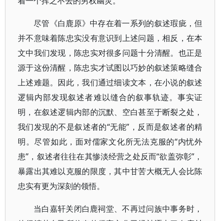
着一个挥之不去的男权幽灵。
尽管《白鹿原》中存在着一系列的叙述瑕疵，但
并不意味着陈忠实没有意识到上述问题，相反，在本
文中我们发现，陈忠实对很多问题十分清醒。也正是
源于这份清醒，陈忠实才试图以巧妙的叙述策略缝合
上述难题。因此，我们通过细读文本，在小说的叙述
逻辑内部发现叙述者难以缝合的叙事轨迹。事实证
明，在叙述逻辑内部的沉默、空白甚至于断裂之处，
我们发现的不是叙述者的“无能”，反而是叙述者的精
明。尽管如此，面对儒家文化所无法克服的“内忧外
患”，叙述者往往在其惨淡经营之处反而“欲盖弥彰”，
暴露出其难以克服的限度，其中甘苦大概无人会比陈
忠实有更为深刻的领悟。
当白嘉轩关闭白鹿祠堂、不再过问族中事务时，