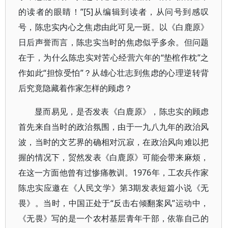
的读者的眼睛！”[5]从编辑到读者，从问号到感叹
号，陈忠实内心之焦虑由此可见一斑。以《白鹿原》
日后声誉而言，陈忠实当时的焦虑似乎多余。但问题
在于，为什么陈忠实对苦心经营六年的“垫棺作枕”之
作如此“担惊受怕”？从雄心壮志到焦虑的心理逆转背
后究竟隐藏着作家怎样的顾虑？
显而易见，是否发表《白鹿原》，陈忠实的顾虑
首先来自当时的政治氛围，由于一九八九年的政治风
波，当时的文艺界的确相对沉寂，在政治风向难以把
握的情况下，贸然发表《白鹿原》可能会带来麻烦，
在这一方面他曾有过惨痛教训。1976年，工农兵作家
陈忠实应邀在《人民文学》第3期发表短篇小说《无
畏》。当时，中国正处于“反击右倾翻案风”运动中，
《无畏》写的是一个农村基层青年干部，依靠自己的