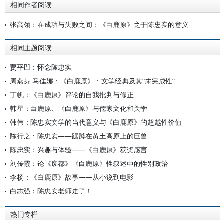
相同作者阅读
张高领：在成功与失败之间：《白鹿原》之于陈忠实的意义
相同主题阅读
贾平凹：怀念陈忠实
周燕芬 马佳娜：《白鹿原》：文学经典及其“未完成性”
丁帆：《白鹿原》评论的自我批判与修正
韩星：白鹿原、《白鹿原》与儒家文化和关学
韩伟：陈忠实文学的当代意义与《白鹿原》的超越性价值
陈行之：陈忠实——踞蹲在黄土高原上的巨兽
陈忠实：兴趣与体验——《白鹿原》获奖感言
刘传霞：论《废都》《白鹿原》性叙述中的性别政治
李杨：《白鹿原》故事——从小说到电影
白志强：陈忠实老师走了！
热门专栏