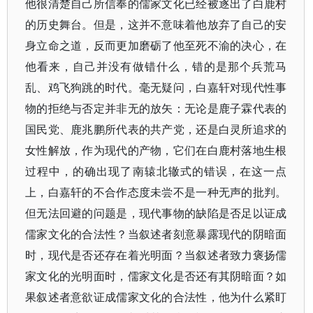
他很清楚自己所信奉的儒家文化已经被逐出了白鹿村
的历史舞台。但是，这并不意味着他放弃了自己的安
身立命之道，反而更加磨砺了他至死不渝的决心，在
他看来，自己并没有做错什么，错的是那个兵荒马
乱、鸡飞狗跳的时代。毫无疑问，白嘉轩对现代性事
物的拒绝与否定并非无的放矢：无论是鹿子霖代表的
国民党、鹿兆鹏所代表的共产党，还是白灵所追求的
女性解放，作为现代的产物，它们在白鹿村落地生根
过程中，的确出现了南辕北辙式的错误，在这一点
上，白嘉轩的不合作态度未尝不是一种无声的批判。
但无法回避的问题是，现代事物的缺陷是否足以证成
儒家文化的合法性？当叙述者刻意暴露现代的阴暗面
时，现代是否还存在着光明面？当叙述者致力褒扬儒
家文化的光明面时，儒家文化是否还有其阴暗面？如
果叙述者意欲证成儒家文化的合法性，他为什么紧盯