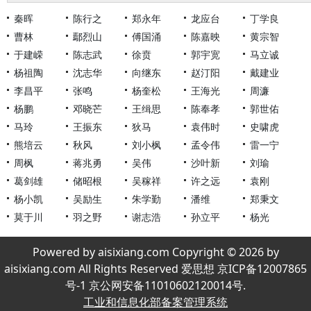
秦晖
陈行之
郑永年
龙应台
丁学良
曹林
鄢烈山
傅国涌
陈嘉映
黄宗智
于建嵘
陈志武
徐贲
郭宇宽
马立诚
杨祖陶
沈志华
向继东
赵汀阳
戴建业
李昌平
张鸣
杨奎松
王海光
周濂
杨鹏
邓晓芒
王缉思
陈奉孝
郭世佑
马玲
王振东
狄马
袁伟时
史啸虎
熊培云
秋风
刘小枫
孟令伟
雷一宁
周枫
蒋兆勇
吴伟
沙叶新
刘瑜
葛剑雄
储昭根
吴稼祥
许之远
袁刚
杨小凯
吴励生
朱学勤
潘维
郑秉文
莫于川
羽之野
谢志浩
孙立平
杨光
Powered by aisixiang.com Copyright © 2026 by
aisixiang.com All Rights Reserved 爱思想 京ICP备12007865
号-1 京公网安备11010602120014号.
工业和信息化部备案管理系统