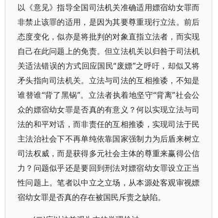
以《意见》指导全国司法机关准确适用嫖宿幼女罪而
非禁止该罪的适用，是因为其要尊重现行立法。前后
态度变化，似亦是将批判的对象直指立法者，而实现
自己在此问题上的免责。但立法机关以归咎于司法机
关适法错误的方式回应国民“废嫖”之呼吁，却似又将
矛头指向司法机关。立法与司法的互相推诿，不知是
谁替谁“背了黑锅”。立法者执着地坚守“背离”社会公
众的嫖宿幼女罪是否真的有意义？何以实现立法与司
法的和平对话，而非责任的互相推诿，实现司法于民
主法治社会下不再单纯依靠国家强制力为后盾来树立
司法权威，而是获得多元社会主体的尊重来赢得公信
力？问题似乎还是要回到刑法对嫖宿幼女罪设立正当
性问题上。笔者以中立之立场，从本源处客观审视嫖
宿幼女罪是否真的存在被国民斥责之缺陷。