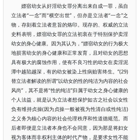
嫖宿幼女从奸淫幼女罪分离出来自成一罪，虽自
立法者“一念”而“横空出世”，但亦是立法者“一念”之
物，存刻着立法者意旨的烙印。现存的、权威的立法
史料表明，嫖宿幼女罪的立法初衷在于特别保护卖淫
幼女的身心健康。因为其认为，“嫖宿幼女的行为极大
地损害幼女的身心健康和正常发育，且对幼女的思想
具有极大的腐蚀作用，使有不良习性的幼女在卖淫泥
潭中越陷越深，有的幼女被染上性病贻害终生。”(29)
替立法者解读的所谓“以幼女的性的纯洁为内容的社会
风尚”，其不是将“性的纯洁”归属于幼女之身心健康的
个人法益，就是认为立法者想保护如古之社会以女性
负有维持贞操(因为贞操一般被视为性清白或性纯洁)
之义务为核心内容的社会伦理秩序和性道德规范。而
后者即便是立法者本身也不会同意，因为那是将妇女
视为客体而非权利主体的时代产物，是要求女性不能