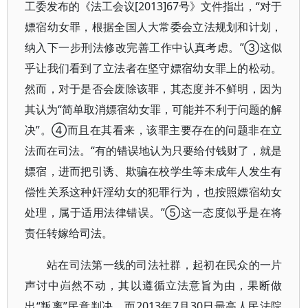
工委发布的《法工会议[2013]67号》文件指出，“对于
嫖宿幼女罪，根据全国人大常委会立法规划和计划，
纳入下一步刑法修改完善工作中认真考虑。”③这似
乎让我们看到了立法者在坚守嫖宿幼女罪上的松动。
然而，对于是否会废除该罪，其态度并不鲜明，因为
其认为“简单取消嫖宿幼女罪，可能并不利于问题的解
决”。④而且在其看来，该罪主要存在的问题非在立
法而在司法。“有的错误地认为只要给付钱财了，就是
嫖宿，进而把引诱、欺骗在校学生等未成年人发生有
偿性关系这种奸淫幼女的犯罪行为，也按照嫖宿幼女
处理，属于适用法律错误。”⑤这一态度似乎是在将
责任转嫁给司法。
站在司法第一线的司法社群，起初在民众的一片
声讨中岿然不动，其以遵循立法意旨为由，果断做
出“叛离”民意判决。而2013年7月30日最高人民法院