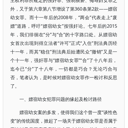
主权利罪所规定的强奸罪、强制猥亵、侮辱妇女罪之
外，又于第六章第八节增设了第360条第2款——嫖宿
幼女罪。而十一年后的2008年，“两会”代表走上“废
嫖”道路，呼吁“嫖宿幼女”按强奸论。七年后的2015
年，我们徘徊在“分”与“合”的十字路口处。从嫖宿幼
女首次出现到得立法者“许可”正式“入住”刑法典历经
十一年，而其“稳住”刑法典后始遭民众“撤销”又是一
个十一年，强奸罪与“嫖宿幼女罪”“合”了十八年后，
迄今已“分”了十八年，一切都是巧合？无论巧合与
否，笔者认为，是时候对嫖宿幼女罪作一检讨和反思
了。
一、嫖宿幼女犯罪问题的缘起及检讨路径
嫖宿幼女案的多发，使得我们这个曾一度“谈性色
变”的传统国度，掀起了一场关于嫖宿幼女罪是否属于