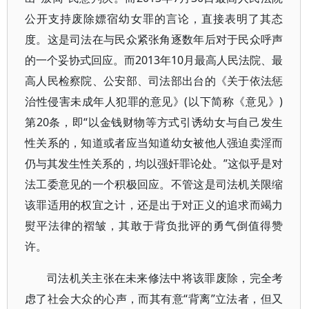
公开支持废除嫖宿幼女罪的言论，直接表明了其态
度。这是司法在与民众紧张角逐数年后对于民众呼声
的一个妥协式回应。而2013年10月最高人民法院、最
高人民检察院、公安部、司法部出台的《关于依法惩
治性侵害未成年人犯罪的意见》(以下简称《意见》)
第20条，即“以金钱财物等方式引诱幼女与自己发生
性关系的，知道或者应当知道幼女被他人强迫卖淫而
仍与其发生性关系的，均以强奸罪论处。”这似乎是对
法工委意见的一个积极回应。不管这是司法机关限缩
该罪适用的权宜之计，还是出于对正义的追求而竭力
熨平法律的褶皱，其敢于背负批评的勇气倒值得赞
许。
司法机关主张在未来修法中将该罪废除，完全考
虑了社会大众的心声，而其有意“背离”立法者，但又