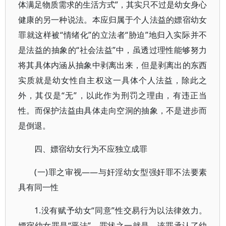
体满足物质需求的生活方式”，其实只不过是幼女身心
健康的另一种说法。本应归属于个人法益的嫖宿幼女
罪就这样被“情绪化”的立法者“胁迫”地归入实际并不
是法益的抽象的“社会法益”中，虽透过理性能够努力
将其具体内涵从抽象中剥离出来，但是剥离出的东西
实质就是幼女性自主权这一具体个人法益，除此之
外，其仅是“无”，以此作为刑罚之理由，有违正当
性。而保护法益由具体走向空洞的抽象，不是进步而
是倒退。
四、嫖宿幼女行为不应独立成罪
(一)罪之审视——与奸淫幼女型强奸罪不法要素
具有同一性
1.没有赋予幼女“同意”性交易行为以法律效力。
嫖宿幼女罪是“恶法”，罪状之一就是，该罪承认了幼