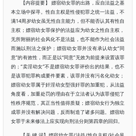
【内容提要】 嫖宿幼女罪的出路，应自法益之基
本立场中探寻。性自主权是性侵犯罪之统一法益，不
满14周岁幼女虽无性自主能力，但不能否认其有性自
主权；嫖宿幼女罪保护的法益应为幼女之性自主权，
无所附丽的社会风化不是法益，也不能作为社会法益
而施以刑法之保护；嫖宿幼女罪并没有承认幼女“同
意”的有效性，而正是以“同意”无效为前提来设置该罪
的；“卖淫幼女”不是嫖宿幼女罪评价出的结果，也不
是该罪犯罪构成要件要素，该罪并没有污名化幼女；
嫖宿幼女罪属于奸淫幼女型强奸罪的加重犯，从法益
角度看，加重处罚的理由在于立法者认为该罪侵犯了
性秩序规范，其正当性值得质疑；嫖宿幼女行为独立
成罪并没有解决问题，反而制造了诸多问题。嫖宿幼
女罪于未来修法上应实现向刑法分则第四章的回归。
【关 键 词】嫖宿幼女罪/法益/性自主权/社会风