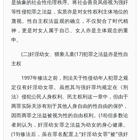
是抽象的社会性伦理秩序。将社会善良风俗视为强奸
等性侵犯罪之法益，实质亦是对女性权利主体地位的
蔑视。性自主权法益观的确立，不仅契合了时代精
神，更是对女人属于自己、女人亦是主体观念的重
申。
(二)奸淫幼女、猥亵儿童(17)犯罪之法益亦是性自
主权
1997年修法之前，刑法关于性侵幼年人犯罪之规
定仅有奸淫幼女罪。虽然其与强奸罪均规定在《刑
法》侵犯公民人身权利、民主权利这一章中，但由于
两罪实际关涉有别于其他人身自由的性自由的保护，
因而两罪之法益被视为性的自由权利。(18)但多数论
者则认为，奸淫幼女罪之法益为幼女的身心健康。
(19)修法后，虽在罪名配置上“奸淫幼女罪”被“强奸