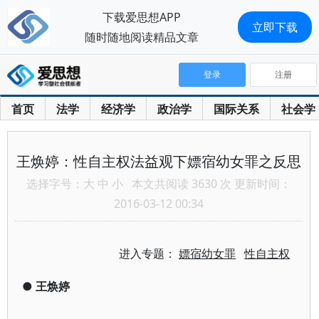
下载爱思想APP
立即下载
随时随地阅读精品文章
登录
注册
首页
法学
经济学
政治学
国际关系
社会学
王焕婷：性自主权法益观下嫖宿幼女罪之反思
选择字号：
大
中
小
本文共阅读 3630 次 更新时间：
2016-03-12 00:34
进入专题：
嫖宿幼女罪
性自主权
●
王焕婷