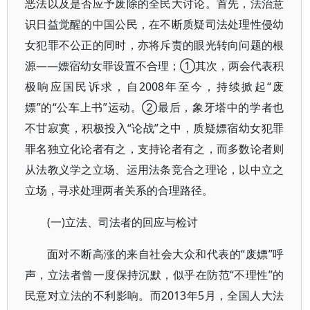
恶法以及是否应予废除的全民大讨论。首先，法治意
识日益觉醒的中国公民，在不断质疑司法处理性侵幼
女犯罪不公正的同时，亦将斥责的眼光转向问题的根
源——嫖宿幼女罪设置不合理；①其次，两会代表积
极响应国民诉求，自2008年至今，持续掀起“废
嫖”的“公车上书”运动。②最后，象牙塔中的学者也
不甘寂寞，积极投入“论战”之中，质疑嫖宿幼女犯罪
罪名独立化论者有之，支持论者有之，而多数论者则
从法教义学之立场、运用法条竞合之理论，以中立之
立场，寻求处理两者关系的合理路径。
(一)立法、司法者的回应与检讨
面对不断高涨的来自社会大众和代表的“废嫖”呼
声，立法者曾一度保持沉默，似乎在防范“不理性”的
民意对立法的不利影响。而2013年5月，全国人大法