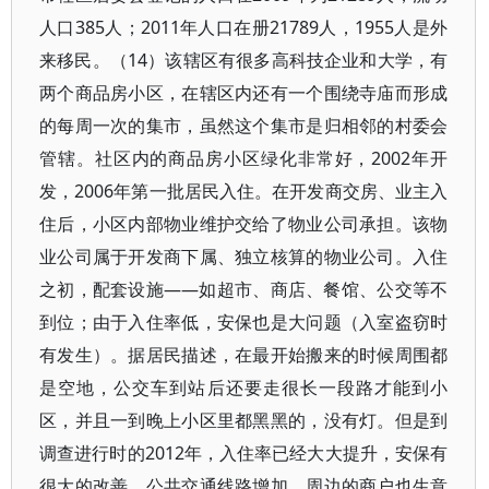
人口385人；2011年人口在册21789人，1955人是外
来移民。（14）该辖区有很多高科技企业和大学，有
两个商品房小区，在辖区内还有一个围绕寺庙而形成
的每周一次的集市，虽然这个集市是归相邻的村委会
管辖。社区内的商品房小区绿化非常好，2002年开
发，2006年第一批居民入住。在开发商交房、业主入
住后，小区内部物业维护交给了物业公司承担。该物
业公司属于开发商下属、独立核算的物业公司。入住
之初，配套设施——如超市、商店、餐馆、公交等不
到位；由于入住率低，安保也是大问题（入室盗窃时
有发生）。据居民描述，在最开始搬来的时候周围都
是空地，公交车到站后还要走很长一段路才能到小
区，并且一到晚上小区里都黑黑的，没有灯。但是到
调查进行时的2012年，入住率已经大大提升，安保有
很大的改善，公共交通线路增加，周边的商户也生意