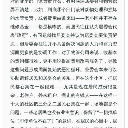
府的哪个部门该负责什么，有时候连居委会和物管都
弄不清楚，比如，到底哪个部门该对废物处理和损坏
的水管负责，或者费用由谁来出——老小区并不存在
维修基金——都是模糊的。而居民往往认为居委会代
表“政府”，有问题就找居委会并认为居委会要负责解
决，但居委会往往并不具备解决问题的人力和财力资
源而更多的是协调工作；对于物管公司来说，收基本
的费用都很难，更不用说提高费用改善服务了，导致
这些问题形成周而复始的恶性循环。业委会本来可以
协助调解居民和居委会的关系，但在这个小区，把居
民都召集在一起很难——尤其是现在居民成份很复
杂，老住户、外来租户、搬走的有钱人——在这样一
个大的社区把三分之二居民召集在一起，场地都是个
问题。一些老居民也没有业主意识，保留了“一切找单
位（即使单位不在了）”的意识。在居民的心目中，居