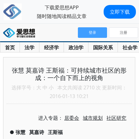
下载爱思想APP
立即下载
随时随地阅读精品文章
登录
注册
首页
法学
经济学
政治学
国际关系
社会学
张慧 莫嘉诗 王斯福：可持续城市社区的形
成：一个自下而上的视角
选择字号：
大
中
小
本文共阅读 2710 次 更新时间：
2016-01-13 10:21
进入专题：
居委会
城市规划
社区研究
●
张慧
莫嘉诗
王斯福