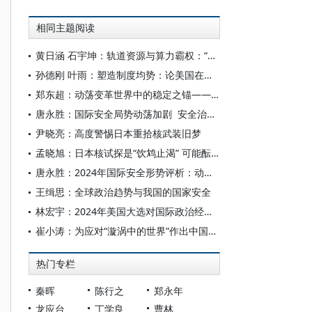
相同主题阅读
黄日涵 石宇坤：轨道资源与算力霸权：“算力星座” 的国际安全博弈
孙德刚 叶雨：塑造制度均势：论美国在中东地区对华国际制度竞争
郑东超：动荡变革世界中的稳定之锚——2025年国际形势与中国外交
唐永胜：国际安全局势动荡加剧 安全治理赤字亟须消弭——2025年国际安全形势回顾
尹晓亮：高度警惕日本重拾核武装旧梦
孟晓旭：日本核试探是“饮鸩止渴” 可能酝酿战略性灾难
唐永胜：2024年国际安全形势评析：动荡风险加剧 治理需求上升
王缉思：全球政治趋势与我国的国家安全
林宏宇：2024年美国大选对国际政治经济关系及国际安全环境的影响
崔小涛：为应对“漩涡中的世界”作出中国贡献
热门专栏
秦晖
陈行之
郑永年
龙应台
丁学良
曹林