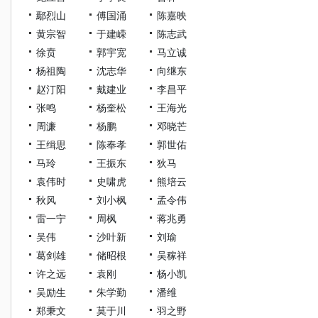
鄢烈山
傅国涌
陈嘉映
黄宗智
于建嵘
陈志武
徐贲
郭宇宽
马立诚
杨祖陶
沈志华
向继东
赵汀阳
戴建业
李昌平
张鸣
杨奎松
王海光
周濂
杨鹏
邓晓芒
王缉思
陈奉孝
郭世佑
马玲
王振东
狄马
袁伟时
史啸虎
熊培云
秋风
刘小枫
孟令伟
雷一宁
周枫
蒋兆勇
吴伟
沙叶新
刘瑜
葛剑雄
储昭根
吴稼祥
许之远
袁刚
杨小凯
吴励生
朱学勤
潘维
郑秉文
莫于川
羽之野