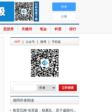
登录
注册
思想库
关键词
笔会
科普
排行
|
|
|
APP
公众号
微博
手机版
相同作者阅读
格雷厄姆·埃里森：核紊乱：原子威胁问题调研