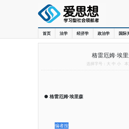
首页
法学
经济学
政治学
国际
格雷厄姆·埃
选择字号：
大
中
小
本文
●
格雷厄姆·埃里森
编者按