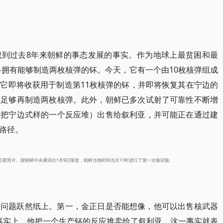
识到过去8年来朝鲜的事态发展的事实。作为地球上最贫困和最
多拥有能够制造两枚核弹的钚。今天，它有一个由10枚核弹组成
它即将收获用于制造第11枚核弹的钚，并即将恢复其在宁边的
钚足够再制造两枚核弹。此外，朝鲜已多次试射了可靠性不断增
括把宁边式样的一个反应堆）出售给叙利亚，并可能正在通过建
路径。
的卫星照片。据朝鲜中央通讯社1月9日报道，朝鲜当地时间当天11时进行了第一次核试验。
个问题跃然纸上。第一，金正日是否能想像，他可以出售核武器
？事实上，他把一个生产钚的反应堆卖给了叙利亚，这一事实就表