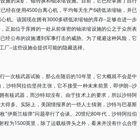
础设施的采矿、铀转换和铀浓缩设施。目前，它已经掌握了自行
已经在使用4500台离心机，平均每天生产6磅低浓缩铀，并已
离心机。该国现在拥有3000多磅低浓缩铀的库存--足够在进一步
外，正如位于库姆的一处从前保密的铀浓缩设施的公之于众所表
的已经公布的设施遭到军事打击的威胁。为了规避这种风险，它
工厂--这些设施会提供可能的隐藏选择。
行一次核武器试验，那么在随后的10年里，它大概就不会是中
，沙特阿拉伯坚持主张，它不接受一种未来前景，即伊朗--沙
-拥有核武器，而沙特却没有。由于技术上的要求，所以沙特阿
要大得多。实际上，美国情报界的一些人士猜测，沙特与巴基斯
"伊斯兰核弹"问题举行了会谈。20世纪80年代，沙特阿拉伯
。其射程为1500英里，除了运载核弹头之外，看来并没有什么合理