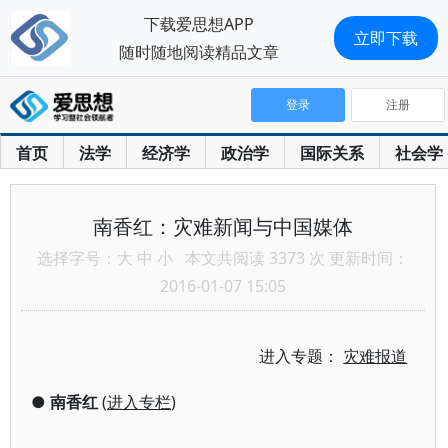
下载爱思想APP
立即下载
随时随地阅读精品文章
登录
注册
首页
法学
经济学
政治学
国际关系
社会学
南香红：灾难新闻与中国媒体
选择字号：
大
中
小
本文共阅读 3373 次 更新时间：
2016-01-07 15:05
进入专题：
灾难报道
●
南香红
(
进入专栏
)