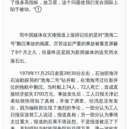
了很多高指标，放卫星，这个问题使我们党在国际上
陷于被动。”①
而中国媒体在灾难报道上值得记住的是对“渤海二
号”翻沉事故的揭露。尽管这起严重的事故被蓄意屏蔽
了8个月之久，但最终还是因为新闻媒体的追究而水
落石出。
1979年11月25日凌晨3时30分左右，石油部海洋
石油勘探局的“渤海二号”钻井船，在渤海湾迁往新井
位的拖航中翻沉。当时船上74人，72人死亡，造成直
接经济损失3700万元。事故发生后，工人日报天津记
者站很快得知了真相，并做了调查。但消息没有发
出，因为编辑部出现了激烈的争论，一部分认为工人
日报应该替工人说话，报道真相；另一部分认为事情
太过重大，报道的后果不堪设想。于是报道被压了下
来，直到得到当时的国务院副总理万里、薄一波的支