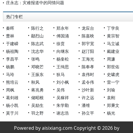
庄永志：灾难报道中的同情问题
热门专栏
秦晖
陈行之
郑永年
龙应台
丁学良
曹林
鄢烈山
傅国涌
陈嘉映
黄宗智
于建嵘
陈志武
徐贲
郭宇宽
马立诚
杨祖陶
沈志华
向继东
赵汀阳
戴建业
李昌平
张鸣
杨奎松
王海光
周濂
杨鹏
邓晓芒
王缉思
陈奉孝
郭世佑
马玲
王振东
狄马
袁伟时
史啸虎
熊培云
秋风
刘小枫
孟令伟
雷一宁
周枫
蒋兆勇
吴伟
沙叶新
刘瑜
葛剑雄
储昭根
吴稼祥
许之远
袁刚
杨小凯
吴励生
朱学勤
潘维
郑秉文
莫于川
羽之野
谢志浩
孙立平
杨光
Powered by aisixiang.com Copyright © 2026 by