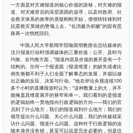
一方面是对灾难报道的核心价值的游移，对灾难的报
道、对灾难背后的深层原因的追寻，以及对政府、社
会救灾体系的效率的质疑刚刚开始，便很快转移到对
抗震救灾英雄的赞颂上去。“化消极为积极”的固有思
路再一次悄然回归。
中国人民大学新闻学院喻国明教授在总结媒体的
汶川报道行动时强调媒体的三重价值：公开、及时与
均衡。在均衡方面，“报道内容及价值的展开是有一个
结构的。任何一个报道面（报道维度）的缺失或者比
例失衡都不利于人们全面了解事态的发展，并据以做
出正确的反应、决策与行动。”他在评论央视连续100
多个小时的直播报道时认为：“这种数量上的大，并不
能掩盖其维度展开的狭窄和单一。我们看到的是报道
的逻辑始终一贯地指向行政逻辑的方向——我们的官
员到了什么地方，我们的报道就到什么地方；我们的
领导提出什么问题、关心什么问题，我们的传媒就采
访什么问题、报道什么问题。这种对于行政逻辑的追
随本身并没有错，甚至可以说是完全必要的，但是仅