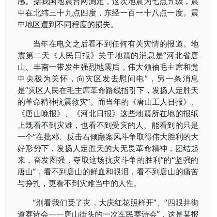
感。据我国地震台网测定，这次地震为七点五级，震
中在北纬三十九点四度，东经一百一十八点一度。震
中地区遭到不同程度的损失。
当年在电文之后看不到任何有关灾情的报道。地
震第二天《人民日报》关于地震的消息是“河北省唐
山、丰南一带发生强烈地震后，伟大领袖毛主席和党
中央极为关怀，向灾区发去慰问电”，另一条消息
是“灾区人民在毛主席革命路线指引下，发扬人定胜天
的革命精神抗震救灾”。而当年的《唐山工人日报》、
《唐山晚报》、《河北日报》这些地震所在地的报纸
上既看不到灾难，也看不到受灾的人。能看到的只是
一个“在批邓、反击右倾翻案风斗争取得伟大胜利的大
好形势下，发扬人定胜天的大无畏革命精神，团结起
来，奋发图强，夺取这场抗灾斗争的胜利”的“坚强的
唐山”，看不到唐山的鲜血和眼泪，看不到唐山的痛苦
与挣扎，更看不到灾难当中的人性。
“别看我们受了灾，大庆红花照样开”、“四眼井街
道赛诗会——唐山街头的一次军民赛诗会”，这是某报