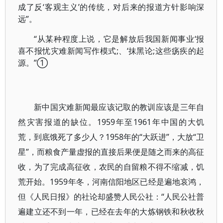
成了反‘客观主义’的传统，对后来的报道方针影响深
远”。
“从某种程度上说，它是解放后我国新闻事业‘报
喜不报忧灾难新闻写作模式;、‘抹黑论;这些疡疾的起
源。”①
新中国灾难新闻最应该记取的教训应该是三年自
然灾害报道的缺位。1959年至1961年中国的大饥
荒，到底饿死了多少人？1958年的“大跃进”，大放“卫
星”，而粮食产量虚报的直接后果便是随之而来的高征
收，为了完成高征收，农民的自留粮不得不缩减，饥
荒开始。1959年冬，河南信阳地区已经是遍地哀鸿，
但《人民日报》的社论却盛赞人民公社：“人民公社普
遍建立还不到一年，已经在去年的大炼钢铁和秋收秋