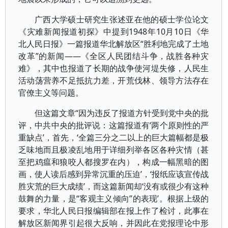
广西大学硕士研究生张述亚在他的硕士学位论文
《灾难新闻报道初探》中提到1948年10月10日《华
北人民日报》一篇报道华北解放区“胜利地完成了土地
改革”的新闻——《全区人民团结斗争，战胜各种灾
难》，其中也报道了长期的战争使河堤失修，人民生
活动荡营养不足抵抗力差，开荒伐林、领导方法存在
官僚主义等问题。
但这篇文章“因为违反了报道方针受到党中央的批
评，中共中央的批评说：这篇报道有‘两个原则性的严
重缺点’，首先，‘全篇三分之二以上的巨大篇幅都是极
乏味地而且极凌乱地用于详细列举各区各种灾情（甚
至把鸡瘟和狼咬人都搜罗在内），构成一幅黑暗的图
画，使人读后感到异常沉重的压迫’，‘报纸应该宣传战
胜灾荒的巨大成绩’，而这篇新闻却‘没有或很少有这种
鼓舞的力量，是“客观主义倾向”的表现’。根据上级的
要求，华北人民日报编辑部在报上作了检讨，此事在
解放区新闻界引起很大反响，并因此在党报理论中形