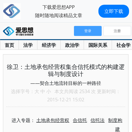
下载爱思想APP
立即下载
随时随地阅读精品文章
登录
注册
首页
法学
经济学
政治学
国际关系
社会学
徐卫：土地承包经营权集合信托模式的构建逻
辑与制度设计
——契合土地流转目标的一种路径
选择字号：
大
中
小
本文共阅读 2534 次 更新时间：
2015-12-21 15:02
进入专题：
土地承包经营权
合信托
信托法
制度构
建