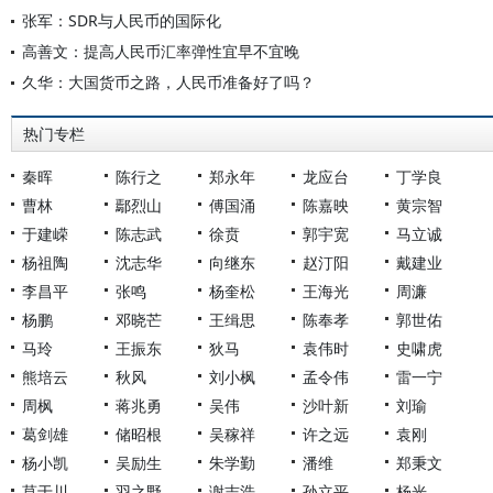
张军：SDR与人民币的国际化
高善文：提高人民币汇率弹性宜早不宜晚
久华：大国货币之路，人民币准备好了吗？
热门专栏
秦晖
陈行之
郑永年
龙应台
丁学良
曹林
鄢烈山
傅国涌
陈嘉映
黄宗智
于建嵘
陈志武
徐贲
郭宇宽
马立诚
杨祖陶
沈志华
向继东
赵汀阳
戴建业
李昌平
张鸣
杨奎松
王海光
周濂
杨鹏
邓晓芒
王缉思
陈奉孝
郭世佑
马玲
王振东
狄马
袁伟时
史啸虎
熊培云
秋风
刘小枫
孟令伟
雷一宁
周枫
蒋兆勇
吴伟
沙叶新
刘瑜
葛剑雄
储昭根
吴稼祥
许之远
袁刚
杨小凯
吴励生
朱学勤
潘维
郑秉文
莫于川
羽之野
谢志浩
孙立平
杨光