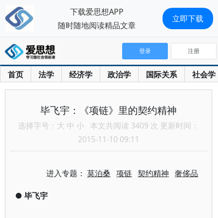
下载爱思想APP
立即下载
随时随地阅读精品文章
登录
注册
首页
法学
经济学
政治学
国际关系
社会学
毕飞宇：《项链》里的契约精神
选择字号：
大
中
小
本文共阅读 3409 次 更新时间：
2015-11-10 09:11
进入专题：
莫泊桑
项链
契约精神
奢侈品
●
毕飞宇