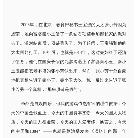
2005年，在北京，教育部秘书王宝强的太太张小芳因为
虚荣，她向富婆秦小玉借了一条钻石项链参加部长家的派对
去了。派对结束后，项链丢失了。为了赔偿，王宝强和他的
太太四处打工。10年后，也就是2014年，这对夫妇终于还清
了债务，他们在国庆长假的九寨沟遇上了富婆秦小玉。秦小
玉没能把苍老不堪的张小芳认出来，然而，张小芳十分自豪
地把真相告诉了秦小玉。秦小玉大吃一惊，反过来告诉了张
小芳另一个真相：“那串项链是假的”。
虽然是自娱自乐，但我的游戏依然有它的理性依据：今
天的中国金钱至上，今天的中国资本垄断，今天的国人太物
质，今天的国人很虚荣，今天的国人爱奢侈。换言之，今天
的中国和1884年——也就是莫泊桑发表《项链》的那一年