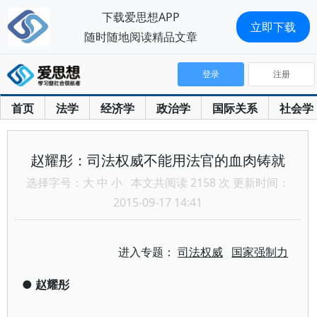
下载爱思想APP
立即下载
随时随地阅读精品文章
登录
注册
首页
法学
经济学
政治学
国际关系
社会学
赵耀彤：司法权威不能用法官的血肉铸就
选择字号：
大
中
小
本文共阅读 2158 次 更新时间：
2015-09-17 14:41
进入专题：
司法权威
国家强制力
●
赵耀彤