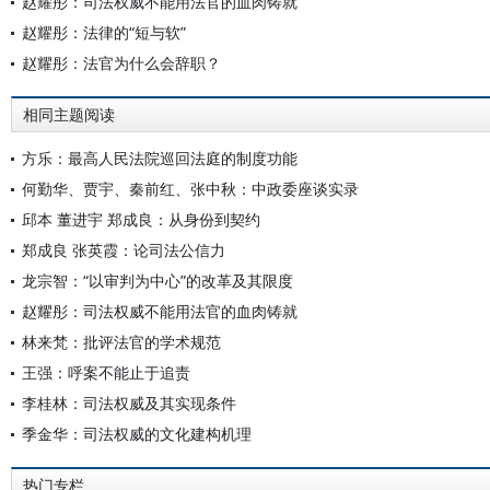
赵耀彤：司法权威不能用法官的血肉铸就
赵耀彤：法律的“短与软”
赵耀彤：法官为什么会辞职？
相同主题阅读
方乐：最高人民法院巡回法庭的制度功能
何勤华、贾宇、秦前红、张中秋：中政委座谈实录
邱本 董进宇 郑成良：从身份到契约
郑成良 张英霞：论司法公信力
龙宗智：“以审判为中心”的改革及其限度
赵耀彤：司法权威不能用法官的血肉铸就
林来梵：批评法官的学术规范
王强：呼案不能止于追责
李桂林：司法权威及其实现条件
季金华：司法权威的文化建构机理
热门专栏