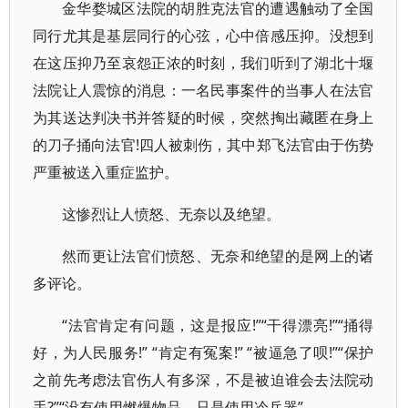
金华婺城区法院的胡胜克法官的遭遇触动了全国
同行尤其是基层同行的心弦，心中倍感压抑。没想到
在这压抑乃至哀怨正浓的时刻，我们听到了湖北十堰
法院让人震惊的消息：一名民事案件的当事人在法官
为其送达判决书并答疑的时候，突然掏出藏匿在身上
的刀子捅向法官!四人被刺伤，其中郑飞法官由于伤势
严重被送入重症监护。
这惨烈让人愤怒、无奈以及绝望。
然而更让法官们愤怒、无奈和绝望的是网上的诸
多评论。
“法官肯定有问题，这是报应!”“干得漂亮!”“捅得
好，为人民服务!” “肯定有冤案!” “被逼急了呗!”“保护
之前先考虑法官伤人有多深，不是被迫谁会去法院动
手?”“没有使用燃爆物品，只是使用冷兵器”