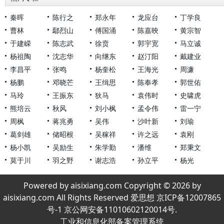
秦晖
陈行之
郑永年
龙应台
丁学良
曹林
鄢烈山
傅国涌
陈嘉映
黄宗智
于建嵘
陈志武
徐贲
郭宇宽
马立诚
杨祖陶
沈志华
向继东
赵汀阳
戴建业
李昌平
张鸣
杨奎松
王海光
周濂
杨鹏
邓晓芒
王缉思
陈奉孝
郭世佑
马玲
王振东
狄马
袁伟时
史啸虎
熊培云
秋风
刘小枫
孟令伟
雷一宁
周枫
蒋兆勇
吴伟
沙叶新
刘瑜
葛剑雄
储昭根
吴稼祥
许之远
袁刚
杨小凯
吴励生
朱学勤
潘维
郑秉文
莫于川
羽之野
谢志浩
孙立平
杨光
Powered by aisixiang.com Copyright © 2026 by
aisixiang.com All Rights Reserved 爱思想 京ICP备12007865
号-1 京公网安备11010602120014号.
工业和信息化部备案管理系统