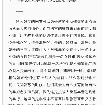
…….
急公好义的网友可以为受伤的小动物哭的泪流满
面从而大秀同情心，而当法官的鲜血来到面前时，却
不惮于用尖酸刻薄的话语传递压抑不住的喜悦。这喜
悦是残忍的，也是邪恶的。是的，残忍而且邪恶。是
怎样的扭曲，才能让人面对残暴的歹徒手刃一名手无
寸铁的女性(主审法官刘坦是一名女性)时表达出这样
的喜悦!难道仅仅因为她是一名法官?!我不知道他们的
心是不是肉长的，是不是跟凶手胡庆刚一样阴暗?我
相信如果他们也有正常人的理智，那么等到邪念平
复、良知复苏的时候，他们就会为自己没有掩饰自己
的暴虐念头而后悔。因为这是挑战人类基本善恶观念
的暴行，这里的是非根本不需要法学教育甚至义务教