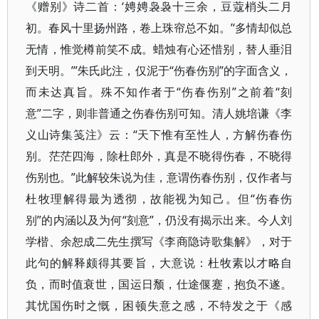
《赠别》诗二首：‘娉娉袅袅十三余，豆蔻梢头二月
初。春风十里扬州路，卷上珠帘总不如。’‘多情却似总
无情，惟觉樽前笑不成。蜡烛有心还惜别，替人垂泪
到天明。’”朱氏此注，仅泥于“伤春伤别”的字面含义，
而未达真旨。殊不知作者于“伤春伤别”之前着“刻
意”二字，则非普通之伤春伤别可知。清人姚培谦《李
义山诗集笺注》云：“天下惟有至性人，方解伤春伤
别。茫茫四海，除杜郎外，真是不晓得伤春，不晓得
伤别也。”此解较朱说为佳，意谓伤春伤别，仅作者与
杜牧理解得最为透彻，故能视为知己。但“伤春伤
别”的内涵以及为何“刻意”，仍没有揭示出来。今人刘
学楷、余恕成二先生撰写《李商隐诗歌集解》，对于
此句的解释颇得其要旨，大意说：杜牧素以才略自
负，而时值衰世，国运日颓，仕途偃蹇，抱负不遂。
其忧国伤时之慨，困顿失意之感，不特发之于《感