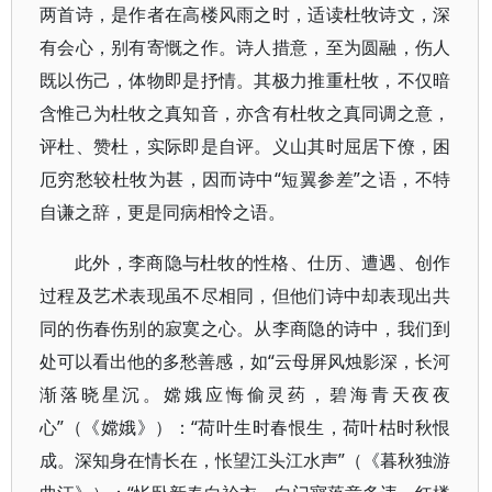
两首诗，是作者在高楼风雨之时，适读杜牧诗文，深
有会心，别有寄慨之作。诗人措意，至为圆融，伤人
既以伤己，体物即是抒情。其极力推重杜牧，不仅暗
含惟己为杜牧之真知音，亦含有杜牧之真同调之意，
评杜、赞杜，实际即是自评。义山其时屈居下僚，困
厄穷愁较杜牧为甚，因而诗中“短翼参差”之语，不特
自谦之辞，更是同病相怜之语。
此外，李商隐与杜牧的性格、仕历、遭遇、创作
过程及艺术表现虽不尽相同，但他们诗中却表现出共
同的伤春伤别的寂寞之心。从李商隐的诗中，我们到
处可以看出他的多愁善感，如“云母屏风烛影深，长河
渐落晓星沉。嫦娥应悔偷灵药，碧海青天夜夜
心”（《嫦娥》）：“荷叶生时春恨生，荷叶枯时秋恨
成。深知身在情长在，怅望江头江水声”（《暮秋独游