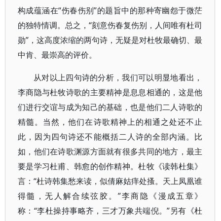
构成蕴涵在“伤春伤别”的题旨中的那种寄幽怨于微茫
的独特情调。总之，“刻意伤春复伤别，人间唯有杜司
勋”，这高度浓缩的两句诗，无疑是对杜牧最确切、最
中肯、最崇高的评价。
从对以上四句诗的分析，我们可以明显地看出，
李商隐与杜牧诗歌的主要精神是息息相通的，这是他
们进行交谊与成为知己的基础，也是他们二人诗歌的
精髓。当然，他们在诗歌精神上的相通之处还不止
此，因为四句诗还不能概括二人诗的全部内涵。比
如，他们在诗歌渊源方面就有很多共同的地方，最主
要是学习杜甫、韩愈的创作精神。杜牧《读韩杜集》
言：“杜诗韩集愁来读，似倩麻姑痒处搔。天上凤凰谁
得髓，无人解合续弦胶。”李商隐《漫成五章》
称：“李杜操持事略齐，三才万象共端倪。”另有《杜