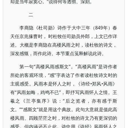
却是当年寂寞心。”说得何等透彻、深刻。
二
李商隐《杜司勋》诗作于大中三年（849年）春
天任京兆掾曹时， 时杜牧任司勋员外郎，上文已作详
述。大概是李商隐在高楼风雨之时，读杜牧的诗文，
深发感慨，而作此诗。本节重点笺释解说此诗。
第一句“高楼风雨感斯文”。“高楼风雨”是诗作者
所处的客观环境，“感”字表达了作者读杜牧诗文时的
主观感受。风雨本是怀人之时，《诗经•郑风•风雨》
有“风雨如晦，鸡鸣不已”，即抒写风雨怀人之情。王
羲之《兰亭集序》说：“后之览者，亦有感于斯
文。”“感斯文”就是用这个典故。此句大意就是值此高
楼风雨、四顾茫茫之时，对杜牧的诗文乃有更深切的
感受。但内涵还不止此。诗中用《诗经》风雨怀人之