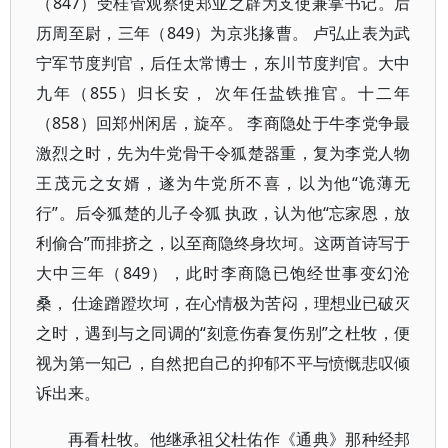
（847）受桂管观察使郑亚之辟为支使兼掌书记。后
历周至尉，三年（849）为京兆掾曹。 卢弘止表为武
宁军节度判官，后任太常博士，东川节度判官。大中
九年（855）归长安， 次年任盐铁推官。十二年
（858）回郑州闲居，旋卒。 李商隐处于牛李党争最
激烈之时，先为牛党骨干令狐楚器重，复为李党人物
王茂元之女婿，遂为牛党所不喜，以为他“诡薄无
行”。后令狐楚的儿子令狐 执政，认为他“忘家恩，放
利偷合”而排挤之，以至商隐终身坎坷。这两首诗写于
大中三年（849），此时李商隐已饱经世事变幻沧
桑， 仕途蹭蹬坎坷，在心情极为苦闷，理想业已破灭
之时，遇到与之同调的“刻意伤春复伤别”之杜牧，便
视为第一知己，自然把自己的抑郁不平与愤慨悲叹倾
诉出来。
再看杜牧。他继承祖父杜佑作《通典》那种经邦