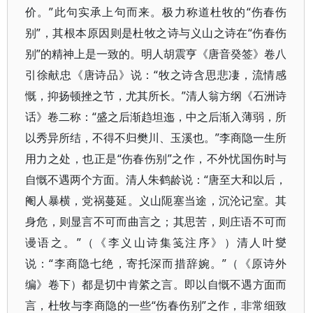
价。”此句实承上句而来。极力称道杜牧的“伤春伤
别”，其根本原因则是杜牧之诗与义山之诗在“伤春伤
别”的精神上是一致的。明人胡震亨《唐音癸签》卷八
引徐献忠《唐诗品》说：“牧之诗含思悲凄，流情感
慨，抑扬顿挫之节，尤其所长。”清人翁方纲《石洲诗
话》卷二称：“盛之后渐趋坦迤，中之后渐入薄弱，所
以秀异所结，不得不归樊川、玉溪也。”李商隐一生所
用力之处，也正是“伤春伤别”之作，不外忧国伤时与
自慨不遇两个方面。清人朱鹤龄说：“唐至大和以后，
阉人暴横，党祸蔓延。义山阨塞当途，沉沦记室。其
身危，则显言不可而曲言之；其思苦，则庄语不可而
谩语之。”（《李义山诗集笺注序》）清人叶燮
说：“李商隐七绝，寄托深而措辞婉。”（《原诗外
编》卷下）都是切中肯綮之言。即以自慨不遇方面而
言，杜牧与李商隐的一些“伤春伤别”之作，非常细致