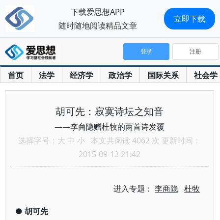
下载爱思想APP
立即下载
随时随地阅读精品文章
登录
注册
首页
法学
经济学
政治学
国际关系
社会学
胡可先：寂寞诗坛之知音
——李商隐赠杜牧的两首诗发覆
选择字号：
大
中
小
本文共阅读 4062 次 更新时间：
2015-09-13 21:42
进入专题：
李商隐
杜牧
●
胡可先