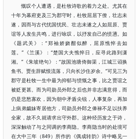
慨叹个人遭遇，是杜牧诗歌的着力之处。尤其在
十年为幕府吏及三为郡守时，杜牧屈居下僚，壮志未
遂，因而与古代忧国忧民、壮志未遂之人如屈原、贾
谊等人发生共鸣，进行咏叹，以抒发自己的愤懑。如
《题武关》：“郑袖娇娆酣似醉，屈原憔悴去如
莲。”《兰溪》：“楚国大夫憔悴日，应寻此路到潇
湘。”《朱坡绝句》：“故国池塘倚御渠，江城三诏换
鱼书。贾生辞赋恨流落，只向长沙住岁余。”可见三为
郡守是杜牧一生中最为抑郁与愤慨之事，比之贾谊之
被贬更甚。而为司勋员外郎之后也并非志满意得，而
仍是悲愁寡欢，因为朝中矛盾尖锐，人事复杂，再加
上病弟孀妹寄居他方，司勋员外郎之俸禄不足以扶养
全家，故不久就请求出守外郡。这种经历发之于诗，
深深触动了与之同调的李商隐。李商隐当时的处境可
在大中三年（849）所作的《偶成转韵》诗中略见一