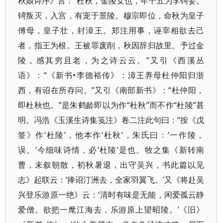
秋娘诗序》言：“杜秋，金陵女也，年十五为李锜妾。
锜叛灭，入宫，有宠于景陵。穆宗即位，命秋为皇子
傅母，皇子壮，封漳王。郑注用事，诬宰相欲去己
者，指王为根。王被罪废削，秋因辞归故里。予过金
陵，感其穷且老，为之诗云云。”又引《西溪丛
语》：“《新书•李德裕传》：漳王养母杜仲阳归浙
西，有诏在所存问。”又引《南部新书》：“杜仲阳，
即杜秋也。”是朱鹤龄即以为作“杜秋”而不作“杜陵”甚
明。冯浩《玉溪生诗集笺注》卷二注此句曰：“按《戊
签》作‘杜陵’，他本作‘杜秋’，朱氏曰：‘一作陵，
误。’今细味诗情，必‘杜陵’是也。牧之集《新转南
曹，未叙朝散，初秋暑退，出守吴兴，书此篇以见
志》起联云：‘捧诏汀洲去，全家羽翼飞。’又《将赴吴
兴登乐游原一绝》云：‘清时有味是无能，闲爱孤云静
爱僧。欲把一麾江海去，乐游原上望昭陵。’《旧》