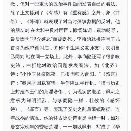
微，但对一些重大的政治事件颇能发表自己的看法。
除了上文提到了《有感》有《重有感》之外，象《井
络》、《韩碑》就表现了对当时藩镇割据的反对。他
的朋友刘 在大和中反对宦官，慷慨陈词，震动朝野，
最后因为“职介嫉恶”而被贬死，李商隐就接连写了几
首诗为他鸣冤叫屈，并称“平生风义兼师友”，表明自
己同刘 站在同一立场上。此外，李商隐还写了很多咏
史诗，曲折地对政治问题发表看法。如《北齐》
诗：“小怜玉体横陈夜，已报周师入晋阳。”《隋宫》
诗：“春风举国裁宫锦，半作障泥半作帆。”描写历史
上封建帝王们的荒淫奢侈，引为现实的殷鉴，讽刺之
意极为鲜明强烈。与李商隐一样，杜牧的《感怀
诗》、《罪言》等，表现了安史之乱后藩镇割据、连
年战祸的情况。他的怀古咏史诗更是卓绝一时，如对
唐玄宗晚年的昏聩荒淫，一一加以讽刺，写成了《华