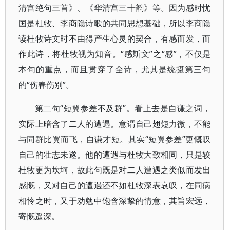
清宫绝句三首》、《华清宫三十韵》等。因为感时忧
国是杜牧、李商隐诗歌的共同思想基础，所以李商隐
读杜牧诗文时不由得产生心灵的契合，有感而发，而
作此诗，将杜牧视为知音。“感斯文”之“感”，不仅是
本句的重点，而且贯穿了全诗，尤其是统摄第三句
的“伤春伤别”。
第二句“短翼参差不及群”。看上去是自谦之词，
实际上暗含了二人的遭遇。意谓自己翅短力微，不能
与同群比翼而飞，自谦才短。其实“短翼参差”更慨叹
自己的壮志未遂。他的遭遇与杜牧大致相同，只是较
杜牧更为坎坷，故此句既是对二人遭遇之类似而发出
感慨，又对自己的遭遇还不如杜牧深表哀叹，在同病
相怜之时，又于劝勉中饱含深挚的情意，其旨宏远，
寄慨遥深。