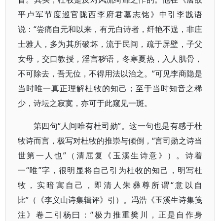
平卢军节度巡官陇西李府君墓志铭》中引李戡语
说：“尝痛自元和以来，有元白诗者，纤艳不逞，非庄
士雅人，多为其所破坏，流于民间，疏于屏壁，子父
女母，交口教授，淫言秽语，冬寒夏热，入人肌骨，
不可除去，吾无位，不得用法以治之。”可见李商隐是
当时唯一真正理解杜牧的知己；至于当时知音之稀
少，诗坛之寂寞，亦可于此窥见一斑。
第四句“人间唯有杜司勋”。这一句也是有感于杜
牧诗而言，极写对杜牧的推崇与倾倒，“言司勋之诗当
世第一人也”（清屈复《玉溪生诗意》）。诗着
一“唯”字，很明显将自己引为杜牧的知己，明写杜
牧，实暗寓自己，即清人朱彝尊所谓“意以自
比”（《李义山诗集辑评》引）。冯浩《玉溪生诗集笺
注》卷二引杨曰：“极力推重樊川，正是自作身