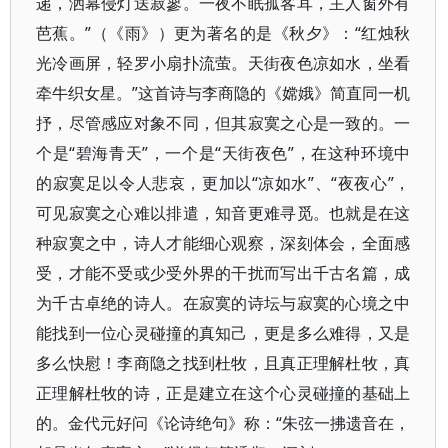
递，洒幕侵灯送寂寥。一夜不眠孤客耳，主人窗外有
芭蕉。”（《雨》）更为著名的是《秋夕》：“红烛秋
光冷画屏，轻罗小扇扑流萤。天街夜色凉如水，坐看
牵牛织女星。”这首诗与李商隐的《嫦娥》简直同一机
抒，尽管感应对象不同，但其寂寞之心是一致的。一
个是“碧海青天”，一个是“天街夜色”，在这种环境中
的寂寞足以令人悲哀，更加以“凉如水”、“夜夜心”，
可见寂寞之心难以排遣，知音更难寻觅。也就是在这
种寂寞之中，诗人才能细心观察，深刻体会，全面感
受，才能不受或少受外界的干扰而写出千古名篇，成
为千古卓绝的诗人。在寂寞的诗坛与寂寞的心境之中
能找到一位心灵碰撞的真知己，更是多么难得，又是
多么快慰！李商隐之找到杜牧，且真正理解杜牧，真
正理解杜牧的诗，正是建立在这个心灵碰撞的基础上
的。金代元好问《论诗绝句》称：“朱弦一拂遗音在，