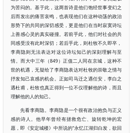
为苦闷的。基于此，这两首诗是他们饱经世事变幻之
后而发出的痛苦哀鸣，也表现他们在这种动荡的政治
形势下的共同的深切感受，更是他们在当时寂寞诗坛
上善感心灵的真实碰撞。若前乎此，他们对社会的共
同感受没有此时深切；若后乎此，则杜牧不久即卒，
李商隐则无法表达对这位诗坛知己的深刻理解与至
情。而大中三年（849）正值二人同在京城，这种不
世的机遇，无疑给了李商隐表达对杜牧的崇敬之情与
抒发知己哀感的机会。正如司马迁之遇任安，李白之
遇杜甫，杜牧也真正得到一位不仅理解他的诗，而且
理解他的人的知己。
先看李商隐。李商隐是一个很有政治抱负与正义
感的诗人。他早年曾经有拯救危亡、旋转乾坤的宏
愿，即《安定城楼》中所说的“永忆江湖归白发，欲回