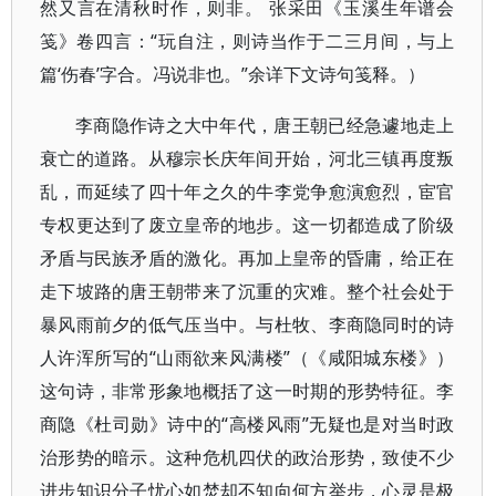
然又言在清秋时作，则非。 张采田《玉溪生年谱会
笺》卷四言：“玩自注，则诗当作于二三月间，与上
篇‘伤春’字合。冯说非也。”余详下文诗句笺释。）
李商隐作诗之大中年代，唐王朝已经急遽地走上
衰亡的道路。从穆宗长庆年间开始，河北三镇再度叛
乱，而延续了四十年之久的牛李党争愈演愈烈，宦官
专权更达到了废立皇帝的地步。这一切都造成了阶级
矛盾与民族矛盾的激化。再加上皇帝的昏庸，给正在
走下坡路的唐王朝带来了沉重的灾难。整个社会处于
暴风雨前夕的低气压当中。与杜牧、李商隐同时的诗
人许浑所写的“山雨欲来风满楼”（《咸阳城东楼》）
这句诗，非常形象地概括了这一时期的形势特征。李
商隐《杜司勋》诗中的“高楼风雨”无疑也是对当时政
治形势的暗示。这种危机四伏的政治形势，致使不少
进步知识分子忧心如焚却不知向何方举步，心灵是极