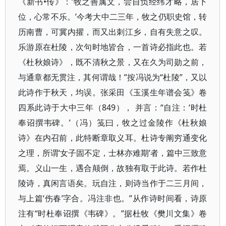
《新书•传》：‘牧之善属文，尝自负经纬才略，居下
位，心常不乐。’今考大中二三年，牧之仍职史馆，转
历南曹，可冀内擢，而又出刺江乡，自有失意之叹。
乐游原在杜陵，次句时地皆合，一首诗必指此也。若
《杜秋娘诗》，既不清秋之景，又在久为司勋之前，
与通章都无贯注，其何谓哉！”按冯说为“杜陵”，又以
此诗作于秋天，均误。张采田《玉溪生年谱会笺》卷
四系此诗于大中三年（849）， 并言：“自注：‘时杜
奉诏撰韦碑。’（冯）笺曰，牧之过金陵作《杜秋娘
诗》在内召前，此特断章取义耳。杜诗专阐穷通变化
之理，所谓‘女子固不定，士林亦难期’者，篇中三致意
焉。义山一生，遇合颠倒，故独有取于此诗。若作杜
陵诗，真闲言语矣。玩自注，则诗当作于二三月间，
与上篇‘伤春’字合。冯注非也。”从作诗时间看，诗原
注有“时杜奉诏撰《韦碑》。”据杜牧《樊川文集》卷