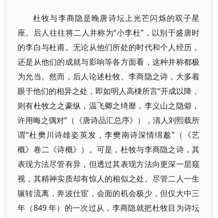
杜牧与李商隐是晚唐诗坛上光芒闪烁的双子星
座。后人往往将二人并称为“小李杜”，以别于盛唐时
的李白与杜甫。无论从他们所处的时代和个人经历，
还是从他们的成就与影响等各方面看，这种并称都极
为允当。然而，后人论述杜牧、李商隐之诗，大多着
眼于他们的相异之处，即如明人高棅所言“开成以降，
则有杜牧之之豪纵，温飞卿之绮靡，李义山之隐僻，
许用晦之偶对”（《唐诗品汇总序》），清人刘熙载所
谓“杜樊川诗雄姿英发，李樊南诗深情绵邈”（《艺
概》卷二《诗概》）。可是，杜牧与李商隐之诗，其
表现方法尽管有异，但透过其表现方法向更深一层窥
视，其精神实质却有惊人的相似之处。尽管二人一生
辗转流离，奔波仕宦，会面的机会极少，但仅大中三
年（849 年）的一次过从，李商隐就把杜牧目为诗坛