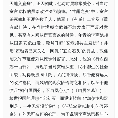
天地入扁舟”。正因如此，他对时局非常关心，对当时
宦官专权的黑暗政治深为愤慨。“甘露之变”中，宦官
杀死宰相王涯等数千人，他写了《有感》二首及《重
有感》诗，在当时满朝文武都不敢发表正面反对意
见，甚至有人顺从宦官言论的时候，年青的李商隐却
从国家安危出发，毅然呼吁“安危须共主君忧”！并
用“窦融表已来关右，陶侃军宜次石头”的典故，敦促
昭义军节度使刘从谏诛讨宦官。此外，他的《行次西
郊一百韵》，展现了当时灾难深重，民不聊生的社会
面貌，写得既波澜壮阔，又沉痛慷慨。尽管他有远大
的政治抱负，而残酷的现实恰恰与之相反，以至于他
愤叹“如何匡国分，不与夙心期”（《幽居冬暮》），
救世报国的理想全部幻灭，而逐渐转向了“却羡卞和双
刖足，一生无复没阶除”（《任弘农尉献刺史乞假还
京》）的无可奈何的心理。为了说明李商隐思想与心