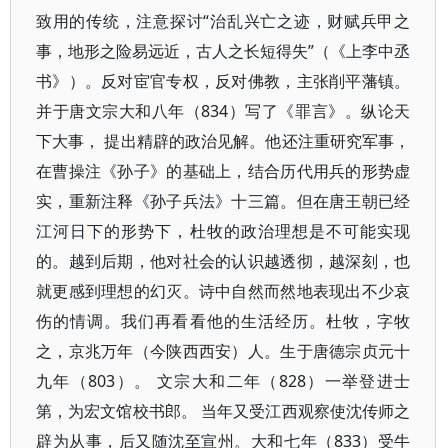
致用的传统，注意探讨“治乱兴亡之迹，财赋兵甲之
事，地形之险易远近，古人之长短得失”（《上李中丞
书》）。反对宦官专权，反对佛教，主张削平藩镇。
并于唐文宗大和八年（834）写了《罪言》。纵论天
下大事， 提出精辟的政治见解。他还注重研究军事，
在曹操注《孙子》的基础上，结合历代用兵的形势虚
实，重新注释《孙子兵法》十三篇。但在唐王朝已经
江河日下的形势下，杜牧的政治理想是不可能实现
的。越到后期，他对社会的认识越透彻，越深刻，也
就更感到理想的幻灭。诗中自然而然地表现出不少哀
伤的情调。我们再看看他的生活经历。杜牧，字牧
之，京兆万年（今陕西西安）人。生于唐德宗贞元十
九年（803）。 文宗大和二年（828）一举登进士
第，为宏文馆校书郎。 当年又受江西观察使沈传师之
辟为从事，后又随沈至宣州。大和七年（833）受牛