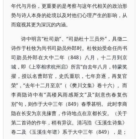
年代与月份，更重要的是考察与这年代相关的政治形
势与诗人本身的处境以及对他们心理产生的影响，从
而窥视其更为深沉的内涵。
诗中明言“杜司勋”、“司勋杜十三员外”，具徵二
诗作于杜牧为尚书司勋员外郎时。杜牧始受命任尚书
司勋员外郎在大中二年（848）八月，十二月到京
城，即《上宰相求杭州启》所言“自去年八月，特蒙奖
擢，授以名曹郎官，史氏重职，七年弃逐，再复官
荣”，“去年十二月至京”（《樊川文集》卷十六）。而
李商隐诗中有“高楼风雨感斯文”及“刻意伤春复伤
别”句，则作于大中三年（849）春季甚明。 此时李商
隐在长安为京兆掾曹，作诗地点在京都长安。（关于
第二首诗的作年，稍有异议。清冯浩《玉溪生诗集》
卷二及《玉溪生年谱》系于大中三年（849），是；