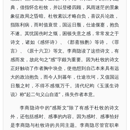
典，借指怀念杜牧，并以登楼四顾，风雨迷茫的景象
象征政局之昏暗。杜牧素以才略自负，喜议兵论政，
指陈利病，而时值衰世，国运日颓，仕途偃蹇，抱负
不遂。其忧国伤时之慨，困顿失意之感，常常发之于
诗文，诸如《感怀诗》、《郡斋独酌》等诗，《罪
言》、《原十六卫》等文。李商隐读了这些诗文，有
感而发，故此句之“感”字颇为重要。因为杜牧的诗文
正好触动了作者胸中块垒，使他想到自己本来具有远
大的政治抱负，而今人到暮年，仕途坎坷，又值国运
日颓之时，不得不感慨万千。清代纪昀《玉溪生诗
说》称“起二句义山自道”，殊失作者本意。
李商隐诗中的“感斯文”除了有感于杜牧的诗文
外，还包括感时、感事的内容。因为感时、感事恰好
是李商隐与杜牧诗的共同主题。李商隐尽管官职卑