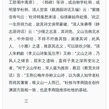
工部蜀中离席》、《韩碑》等诗，或自称学杜韩，或
明显学杜韩。清人贺裳《载酒园诗话又编》云：“紫微
尝有句云：‘杜诗韩集愁来读，似倩麻姑痒处搔。’此正
一生所得力处，故其诗文俱带豪健。”清人朱彝尊《静
志居诗话》云：“少陵之志直，其词危。义山当南北水
火，中外箝结，不得不纡曲其指，诞谩其词，此风
人、《小雅》之遗，推原其志义，可以鼓吹少陵。”清
人朱鹤龄《李义山诗集笺注序》又称：“义山之诗，乃
风人之绪音，屈宋之遗响，盖得子美之深而变出之
者。”对于义山学杜，宋人最为推崇，蔡启《蔡宽夫诗
话》言：“王荆公晚年亦称义山诗，以为唐人知学老杜
而得其藩篱，唯义山一人而已。”杜牧与李商隐在创作
渊源方面相一致，也是李商隐推崇杜牧的基础。
三