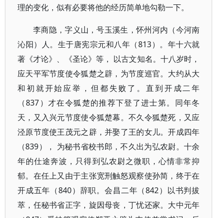
理的变化，似有必要将他的经历简单地勾勒一下。
李商隐，字义山，号玉溪生，怀州河内（今河南
沁阳）人。生于唐宪宗元和八年（813）。年十六就
著《才论》、《圣论》等， 以古文知名。十八岁时，
应天平军节度使令狐楚之辟，为节度巡官。大约从大
和初就开始应举，但都失败了。直到开成二年
（837）才在令狐楚的推荐下登了进士第。同年冬
天，又入兴元节度使令狐楚幕。不久令狐楚死，又应
泾原节度使王茂元之辟，并娶了王的女儿。开成四年
（839）， 为秘书省校书郎，不久出为弘农尉。十余
年的仕途奔波，只得到弘农尉之微职，心情非常抑
郁。在任上又由于主张宽刑触怒观察使孙简，终于在
开成五年（840）辞职。会昌二年（842）以书判拔
萃，任秘书省正字，旋因母丧，丁忧还家。大中元年