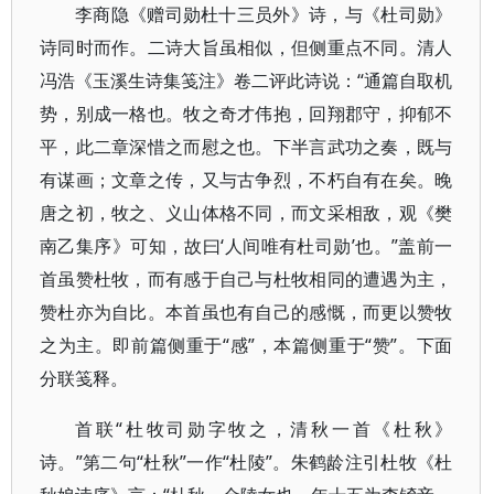
李商隐《赠司勋杜十三员外》诗，与《杜司勋》
诗同时而作。二诗大旨虽相似，但侧重点不同。清人
冯浩《玉溪生诗集笺注》卷二评此诗说：“通篇自取机
势，别成一格也。牧之奇才伟抱，回翔郡守，抑郁不
平，此二章深惜之而慰之也。下半言武功之奏，既与
有谋画；文章之传，又与古争烈，不朽自有在矣。晚
唐之初，牧之、义山体格不同，而文采相敌，观《樊
南乙集序》可知，故曰‘人间唯有杜司勋’也。”盖前一
首虽赞杜牧，而有感于自己与杜牧相同的遭遇为主，
赞杜亦为自比。本首虽也有自己的感慨，而更以赞牧
之为主。即前篇侧重于“感”，本篇侧重于“赞”。下面
分联笺释。
首联“杜牧司勋字牧之，清秋一首《杜秋》
诗。”第二句“杜秋”一作“杜陵”。朱鹤龄注引杜牧《杜