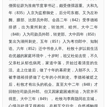
僧孺征辟为淮南节度掌书记，颇受僧孺器重。大和九
年（835）入京为监察御史， 后分司东都。又为左补
阙、膳部、比部员外郎。会昌二年（842）受李德裕
排挤，出为黄州刺史，转池州、睦州。大中二年
（848）入为司勋员外郎，转吏部。大中四年（850）
复出为湖州刺史。五年（851）入为考功郎中、知制
诰。六年（852）迁中书舍人卒。 杜牧十岁以前生活
在优越的家庭环境中，十岁时，祖父杜佑去世，不久
父亲杜从郁也病死，家道中落，开始过着清贫的生
活。走上仕途后，做了十年的幕府吏，入朝不久，又
被李德裕排挤做了七年的小州刺史。李德裕被贬之
后，杜牧才有出头的机会。直至大中二年（848）才
回朝任司勋员外郎。 但又因家庭困难所迫，为官并不
得意。大中三年（849）， 杜牧与李商隐同在京城，
心情与处境又很相似，在相互交往中，自然感触很