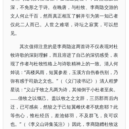
深，不免形之于诗。在晚唐，与杜牧、李商隐交游的
文人何止千百，然而真正相互了解并引为第一知己者
仅此二人而已。人世之难堪，诗坛之寂寞，可以想
见。
其次值得注意的是李商隐这两首诗不仅表现对杜
牧诗歌的深刻理解，而且溶进了自己的深切感受，表
现了作者与杜牧性格上与诗歌精神上的一致。清人何
焯说：“高楼风雨，短翼参差，玉溪方自伤春伤别，乃
弥有感于司勋之文也。”（《义门读书记》）清人程梦
星说：“义山于牧之凡两为诗，其倾倒于小杜者至矣。
……借牧之以慨己。盖以牧之之文辞，三历郡而后内
迁，已可感矣，然较之于己短翼雌伏者不犹愈耶？此
等伤心，惟杜经历，差池铩羽，不及群飞，良可叹
也。”（《李义山诗集笺注》）因此，李商隐赠杜牧这