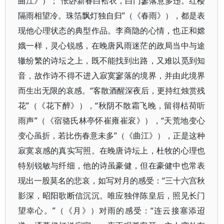
曲江》）；“怅卧新春白袷衣，白门寥落意多违。红楼
隔雨相望冷。珠箔飘灯独自归”（《春雨》），都是表
现他心理状态的典型作品。李商隐的心情，也正和嫦
娥一样，灵心锐感，在晚唐风雨迷茫的政局当中与途
辙纷繁的诗坛之上，既不能找到出路，又难以觅到知
音，故作诗不得不进入寂寞寥落的境界，并由此境界
而生出无限的哀感。“客散酒醒深夜后，更持红烛赏残
花”（《花下醉》），“秋阴不散霜飞晚，留得枯荷听
雨声”（《宿骆氏林亭怀崔雍崔衮》），“天荒地变心
变心虽折，若比伤春意未多”（《曲江》），正是这种
寂寞哀感的真实写照。在晚唐诗坛上，杜牧的心理也
特别锐敏与纤细，他的诗虽豪健，但在豪健中也常表
现出一股莫名的悲哀，如写对月的感受：“三十六宫秋
影深，昭阳歌断信沉沉。唯应独伴陈皇后，照见长门
望幸心。”（《月》）对雨的感受：“连云接塞添迢