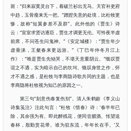
斑：“归来寂寞灵台下，着破兰衫出无马。天官补吏府
中趋，玉骨瘦来无一把。”蹭蹬失意的处境，比杜牧更
惨，故称“短翼参差不及群”。此外他的《贾生》诗
云：“宣室求贤访逐臣，贾生才调更无伦。可怜夜半虚
前席，不问苍生问鬼神。”《安定城楼》：“贾生年少
虚垂涕，王粲春来更远游。”《丁巳年仲冬月江上
作》：“唯是贾生先恸哭，不堪天意重阴云。”慨叹贾
谊之不遇，实为暗示自己的坎坷。慨叹身世之作，怀
才不遇之感，是杜牧与李商隐诗歌共同的主题，也是
李商隐将杜牧视为知己的原因之一。
第三句“刻意伤春复伤别”。清人朱鹤龄《李义山
诗集笺注》注此句言：“杜牧《惜春》诗：‘春半年已
除，其余强为有。即此醉残花，便同尝腊酒。怅望送
春杯，殷勤赏花帚。谁为驻东流，年年长在手。’又