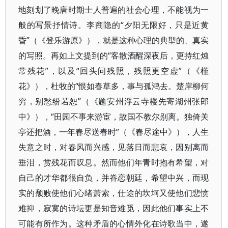
地刻划了晚唐时期士人普遍的社会心理，不能视为一
般的写景抒情诗。李商隐的“夕阳无限好，只是近黄
昏”（《登乐游原》），就是这种心理的典型的、真实
的写照。再如上文提到的“客散酒醒深夜后，更持红烛
常残花”，以及“回头问残照，残照更空虚”（《槿
花》），杜牧的“恨如春草多，事与孤鸿去。楚岸柳何
穷，别愁纷若恕”（《题安州浮云寺楼先寄湖州张郎
中》），“田园不事来游宦，故国不教尔别离。独倚关
亭还把酒，一年春尽送春时”（《春尽途中》），人生
失意之时，对春风而兴感，见落日而悲哀，因别离而
垂泪，赏残花而叹息。然而他们年青时抱有希望，对
自己的才华都很自负，并眷恋朝廷，希望中兴，而现
实的颓败使他们心绪萧索，仕途的坎坷又使他们悲愤
难抑，寂寞的诗坛更是知音难觅，因此他们事实上不
可能有所作为。这种矛盾的心情外化在诗歌当中，遂