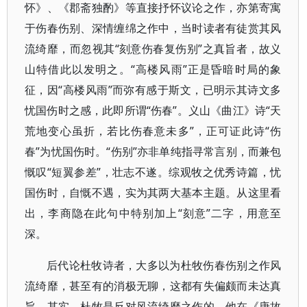
怀》、《郡斋独酌》等直接抒怀议论之作，亦第寄寓
于伤春伤别、深情缠绵之作中，当时读者有徒赏其风
流绮靡，而忽视其“刻意伤春复伤别”之真旨者，故义
山特借此以发明之。“高楼风雨”正是昏暗时局的象
征，因“高楼风雨”而弥有感于斯文，已明示其诗文多
忧国伤时之感，此即所谓“伤春”。义山《曲江》诗“天
荒地变心虽折，若比伤春意未多”，正可证此诗“伤
春”为忧国伤时。“伤别”亦非单纯指寻常言别，而兼包
慨叹“短翼参差”，壮志不遂。综观牧之优秀诗篇，忧
国伤时，自慨不遇，实为其两大基本主题。从这里看
出，李商隐在此句中特别加上“刻意”二字，用意至
深。
后代论杜牧诗者，大多以为杜牧伤春伤别之作风
流绮靡，甚至有的消极无聊，这都有失偏颇而未达真
旨。其实，杜牧是反对风流绮靡之作的。他在《唐故