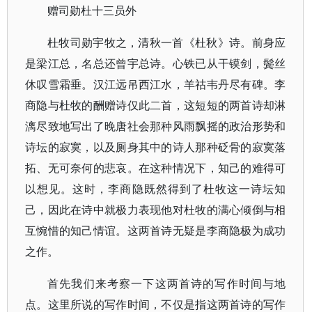
赠司勋杜十三员外
杜牧司勋宇牧之，清秋一首《杜秋》诗。前身应
是梁江总，名总还曾宇总诗。心铁已从干镆剑，鬓丝
休叹雪霜垂。汉江远吊西江水，羊祜韦丹尽有碑。李
商隐与杜牧的酬赠诗仅此二首，这短短的两首诗却淋
漓尽致地写出了晚唐社会那种风雨飘摇的政治形势和
诗坛的寂寞，以及厕身其中的诗人那种砭骨的寂寞落
拓、无可奈何的悲哀。在这种情况下，知己的难得可
以想见。这时，李商隐既然得到了杜牧这一诗坛知
己，因此在诗中就极力表现他对杜牧的满心倾倒与相
互惋惜的知己情谊。这两首诗无疑是李商隐极为成功
之作。
首先我们来考察一下这两首诗的写作时间与地
点。这里所说的写作时间，不仅是指这两首诗的写作