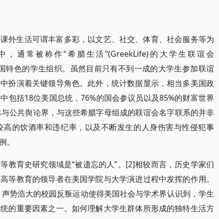
的课外生活可谓丰富多彩，以文艺、社交、体育、社会服务等为
常被称作“希腊生活”(GreekLife)的大学生联谊会
)可以说是独具美国特色的学生组织。虽然目前只有不到一成的大学生参加联谊
动中扮演着关键领导角色。此外，统计数据显示，相当多美国政
包括18位美国总统，76%的国会参议员以及85%的财富世界
媒体与公共舆论界，与这些希腊字母组成的联谊会名字联系的并非
较高的饮酒率和违纪率，以及不断发生的人身伤害与性侵犯事
例。
教育史研究领域是“被遗忘的人”。[2]相较而言，历史学家们
等高等教育的领导者在美国学院与大学演进过程中发挥的作用。
变。声势浩大的校园反叛运动使得美国社会与学术界认识到，学生
系统的重要因素之一。如何理解大学生群体所形成的独特生活方