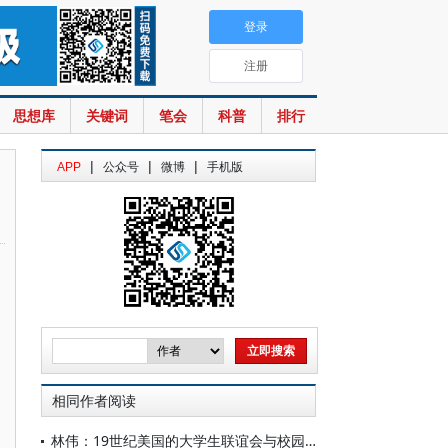
登录
注册
思想库
关键词
笔会
科普
排行
|
|
|
APP
公众号
微博
手机版
相同作者阅读
林伟：19世纪美国的大学生联谊会与校园生活的转变