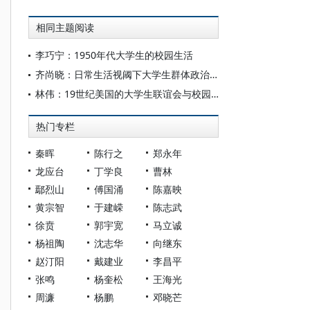
相同主题阅读
李巧宁：1950年代大学生的校园生活
齐尚晓：日常生活视阈下大学生群体政治态度生成研究
林伟：19世纪美国的大学生联谊会与校园生活的转变
热门专栏
秦晖
陈行之
郑永年
龙应台
丁学良
曹林
鄢烈山
傅国涌
陈嘉映
黄宗智
于建嵘
陈志武
徐贲
郭宇宽
马立诚
杨祖陶
沈志华
向继东
赵汀阳
戴建业
李昌平
张鸣
杨奎松
王海光
周濂
杨鹏
邓晓芒