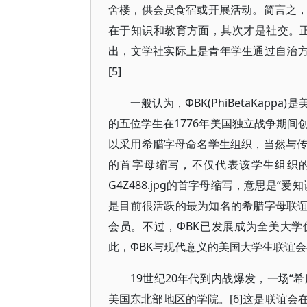
舍楼，供会员食宿或开展活动。简言之
在于知识和教育方面，其次才是社交。正因为
出，文学社实际上是青年学生通过自治方
[5]
一般认为，ФBK(PhiBetaKa
的五位学生在1776年美国独立战争期间
以采用希腊字母命名学生组织，当然与
的首字母缩写，不仅代表该学生组织的
G4Z488.jpg的首字母缩写，意思是“爱知识是人生
是目前很活跃的最为知名的希腊字母联谊
会员。不过，ФBK已发展成为全美大学优等
此，ФBK与现代意义的美国大学生联谊
19世纪20年代到内战爆发，一场“希腊字母联
美国东北部地区的学院。[6]这是联谊