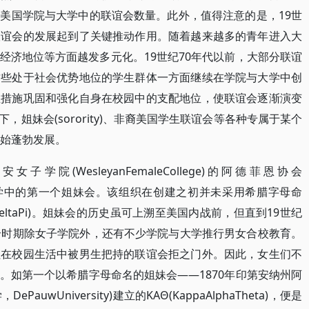
美国学院与大学中的联谊会数量。此外，值得注意的是，19世
联谊会的发展起到了关键推动作用。随着越来越多的青年进入大
经济地位等方面越发多元化。19世纪70年代以前，大部分联谊
这些处于社会优势地位的学生群体一方面继续在学院与大学中创
性措施巩固和强化自身在校园中的支配地位，使联谊会逐渐演变
下，姐妹会(sorority)、非裔美国学生联谊会等各种专属于某个
开始蓬勃发展。
学院(WesleyanFemaleCollege)的阿德菲恩协会
国学院与大学中的第一个姐妹会。该组织在创建之初并未采用希腊字母命
aDeltaPi)。姐妹会的历史虽可上溯至美国内战前，但直到19世纪
个时期除女子学院外，还有不少学院与大学推行男女合校教育。
往在校园生活中被男生把持的联谊会拒之门外。因此，女生们不
。如第一个以希腊字母命名的姐妹会——1870年印第安纳州阿
ePauwUniversity)建立的KAΘ(KappaAlphaTheta)，便是