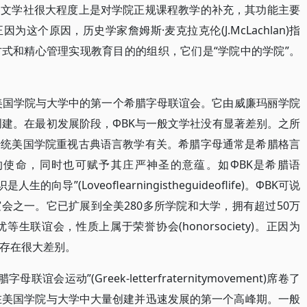
，文学社很大程度上是对学院正规课程教学的补充，其功能主要
这个原因，历史学家詹姆斯·麦克拉克伦(J.McLachlan)指
式和精心管理实现教育目的的组织，它们是“学院中的学院”。
ppa)是美国学院与大学中的第一个希腊字母联谊会。它由威廉玛丽学院
创建。在最初发展阶段，ФBK与一般文学社没有显著差别。之所
传统美国学院重视古典语言教学有关。希腊字母通常是希腊格言
使命，同时也可赋予其庄严神圣的意蕴。如ФBK是希腊语
的向导”(Loveoflearningistheguideoflife)。ФBK可说
会之一。它已扩展到全美280多所学院和大学，拥有超过50万
生联谊会，性质上属于荣誉协会(honorsociety)。正因为
会存在很大差别。
谊会运动”(Greek-letterfraternitymovement)席卷了
会在美国学院与大学中大量创建并迅速发展的第一个高峰期。一般