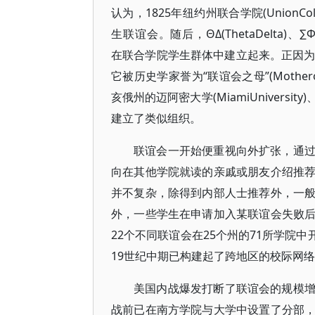
认为，1825年纽约州联合学院(UnionCo
生联谊会。随后，ΘΔ(ThetaDelta)、∑Ф(Sig
在联合学院学生群体中建立起来。正因为
它被历史学家誉为“联谊会之母”(MotherofFr
亥俄州的迈阿密大学(MiamiUniversity
建立了类似组织。
联谊会一开始便重视向外扩张，通
向在其他学院就读的亲戚或朋友介绍推
并不复杂，除得到内部人士推荐外，一
外，一些学生在申请加入某联谊会失败
22个不同联谊会在25个州的71所学院中
19世纪中期已构建起了跨地区的校际网
美国内战爆发打断了联谊会的规模
战前已在南方学院与大学中设置了分部