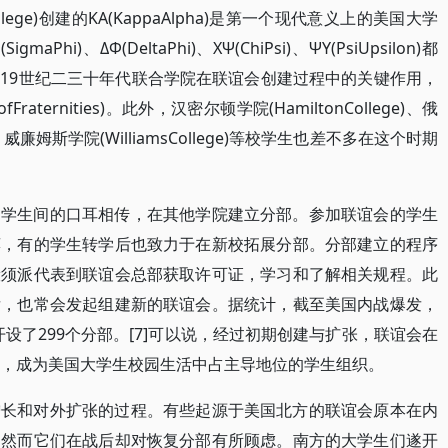
llege)创建的KA(KappaAlpha)是第一个现代意义上的美国大学
maPhi)、ΔФ(DeltaPhi)、XΨ(ChiPsi)、ΨΥ(PsiUpsilon)都
19世纪二三十年代联合学院在联谊会创建过程中的关键作用，
aternities)。此外，汉密尔顿学院(HamiltonCollege)、俄
)、威廉姆斯学院(WilliamsCollege)等校学生也差不多在这个时期
过学生间的口耳相传，在其他学院建立分部。参加联谊会的学生
荐，有的学生转学后也致力于在新校拓展分部。分部建立的程序
般须派代表到联谊会总部获取许可证，学习和了解相关规程。此
后，也常会发起组建新的联谊会。据统计，截至美国内战爆发，
开设了299个分部。[7]可以说，经过初期创建与扩张，联谊会在
络，成为美国大学生校园生活中占主导地位的学生组织。
增长和对外扩张的过程。有些起源于美国北方的联谊会原本在内
，然而它们在战后却对恢复分部有所顾虑。南方的大学生们遂开