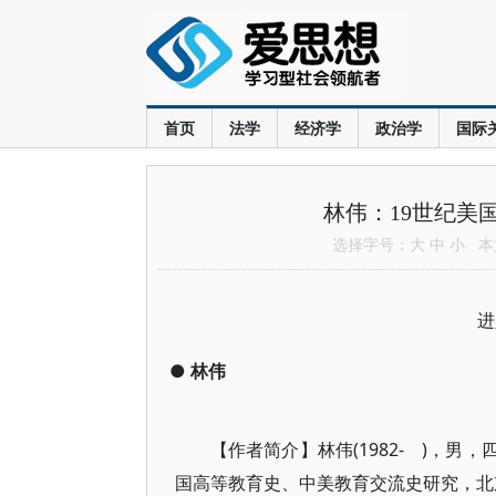
首页
法学
经济学
政治学
国际
林伟：19世纪美
选择字号：
大
中
小
本文
进
●
林伟
【作者简介】林伟(1982- )，
国高等教育史、中美教育交流史研究，北京 