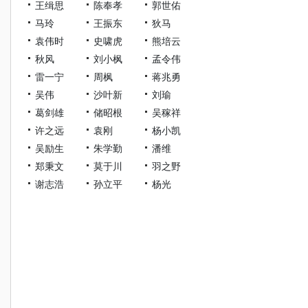
王缉思
陈奉孝
郭世佑
马玲
王振东
狄马
袁伟时
史啸虎
熊培云
秋风
刘小枫
孟令伟
雷一宁
周枫
蒋兆勇
吴伟
沙叶新
刘瑜
葛剑雄
储昭根
吴稼祥
许之远
袁刚
杨小凯
吴励生
朱学勤
潘维
郑秉文
莫于川
羽之野
谢志浩
孙立平
杨光