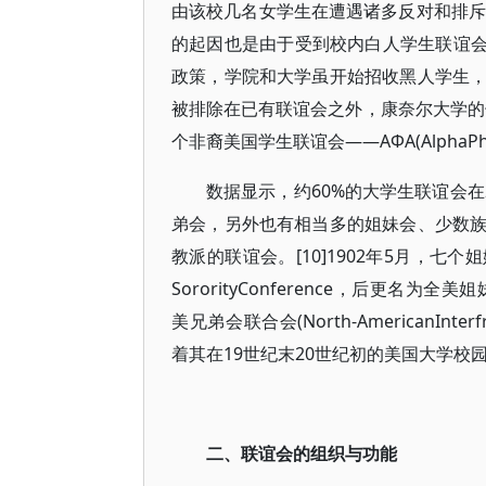
由该校几名女学生在遭遇诸多反对和排斥
的起因也是由于受到校内白人学生联谊会
政策，学院和大学虽开始招收黑人学生
被排除在已有联谊会之外，康奈尔大学的七
个非裔美国学生联谊会——AФA(AlphaPhi
数据显示，约60%的大学生联谊会在
弟会，另外也有相当多的姐妹会、少数
教派的联谊会。[10]1902年5月，七个
SororityConference，后更名为全美姐妹
美兄弟会联合会(North-AmericanInt
着其在19世纪末20世纪初的美国大学校
二、联谊会的组织与功能